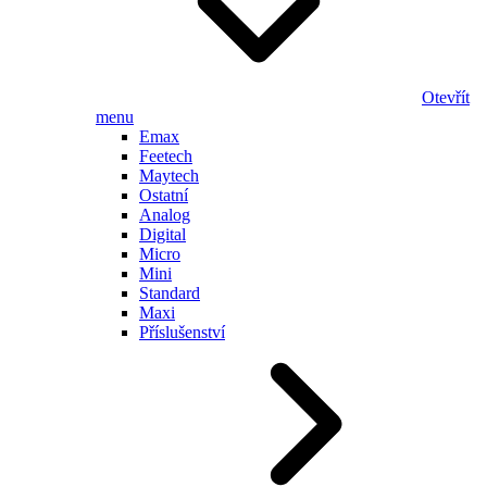
Otevřít
menu
Emax
Feetech
Maytech
Ostatní
Analog
Digital
Micro
Mini
Standard
Maxi
Příslušenství