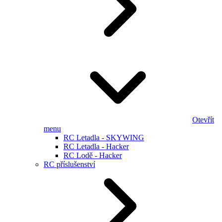
Otevřít
menu
RC Letadla - SKYWING
RC Letadla - Hacker
RC Lodě - Hacker
RC příslušenství