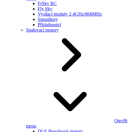
FrSky RC
Fly Sky
Vysílací moduly 2.4GHz/868MHz
Simulátory
Příslušenství
Spalovací motory
Otevřít
menu
DLE Benzínové motory