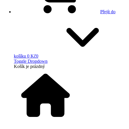
Přejít do
košíku
0 Kč
0
Toggle Dropdown
Košík
je prázdný