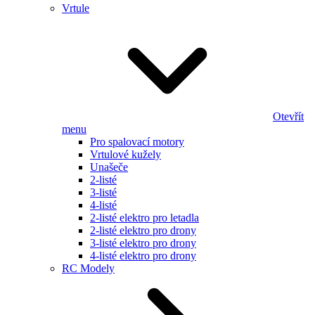
Vrtule
Otevřít
menu
Pro spalovací motory
Vrtulové kužely
Unašeče
2-listé
3-listé
4-listé
2-listé elektro pro letadla
2-listé elektro pro drony
3-listé elektro pro drony
4-listé elektro pro drony
RC Modely