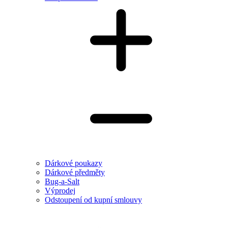
Dárkové poukazy
Dárkové předměty
Bug-a-Salt
Výprodej
Odstoupení od kupní smlouvy