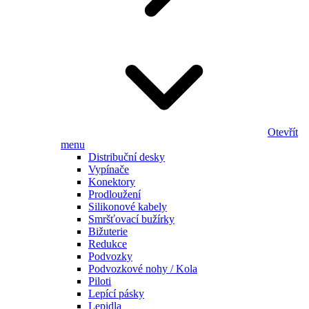
Otevřít
menu
Distribuční desky
Vypínače
Konektory
Prodloužení
Silikonové kabely
Smršťovací bužírky
Bižuterie
Redukce
Podvozky
Podvozkové nohy / Kola
Piloti
Lepící pásky
Lepidla