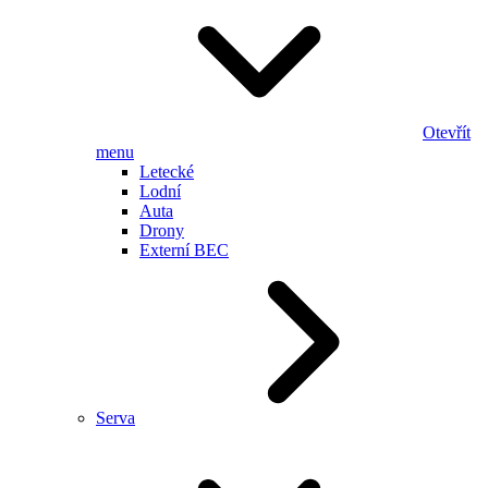
Otevřít
menu
Letecké
Lodní
Auta
Drony
Externí BEC
Serva