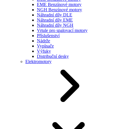
EME Benzínové motory
NGH Benzínové motory
Náhradní díly DLE
Náhradní díly EME
Náhradní díly NGH
Vrtule pro spalovací motory
Příslušenství
Nádrže
Vypínače
Výfuky
Distribuční desky
Elektromotory