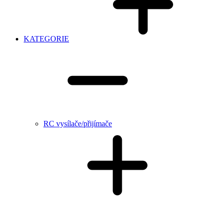
KATEGORIE
RC vysílače/přijímače