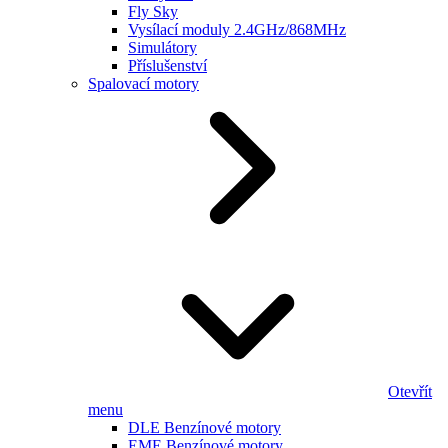
Fly Sky
Vysílací moduly 2.4GHz/868MHz
Simulátory
Příslušenství
Spalovací motory
Otevřít
menu
DLE Benzínové motory
EME Benzínové motory