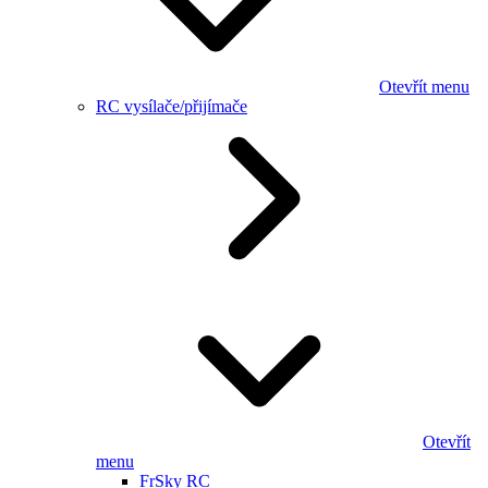
Otevřít menu
RC vysílače/přijímače
Otevřít
menu
FrSky RC