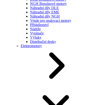
NGH Benzínové motory
Náhradní díly DLE
Náhradní díly EME
Náhradní díly NGH
Vrtule pro spalovací motory
Příslušenství
Nádrže
Vypínače
Výfuky
Distribuční desky
Elektromotory