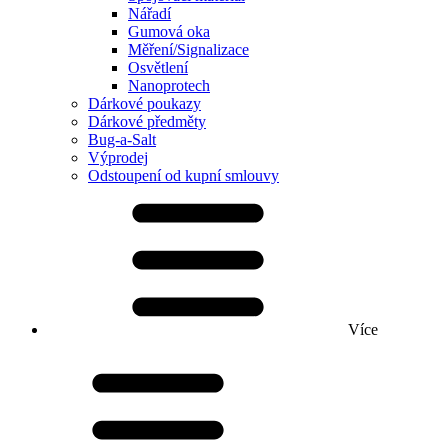
Nářadí
Gumová oka
Měření/Signalizace
Osvětlení
Nanoprotech
Dárkové poukazy
Dárkové předměty
Bug-a-Salt
Výprodej
Odstoupení od kupní smlouvy
Více