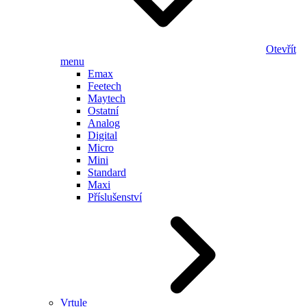
Otevřít
menu
Emax
Feetech
Maytech
Ostatní
Analog
Digital
Micro
Mini
Standard
Maxi
Příslušenství
Vrtule