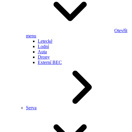
Otevřít
menu
Letecké
Lodní
Auta
Drony
Externí BEC
Serva