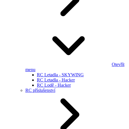
Otevřít
menu
RC Letadla - SKYWING
RC Letadla - Hacker
RC Lodě - Hacker
RC příslušenství