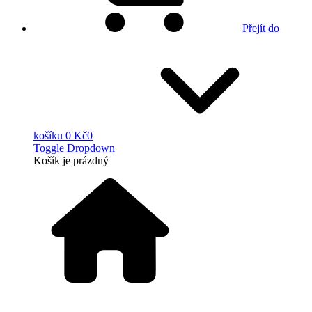
Přejít do
košíku
0 Kč
0
Toggle Dropdown
Košík
je prázdný