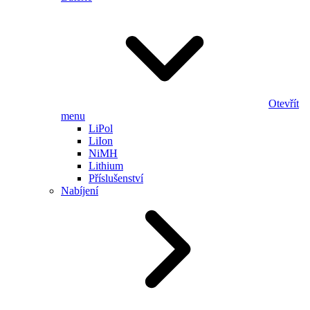
Otevřít
menu
LiPol
LiIon
NiMH
Lithium
Příslušenství
Nabíjení