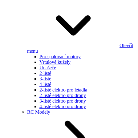
Otevřít
menu
Pro spalovací motory
Vrtulové kužely
Unašeče
2-listé
3-listé
4-listé
2-listé elektro pro letadla
2-listé elektro pro drony
3-listé elektro pro drony
4-listé elektro pro drony
RC Modely