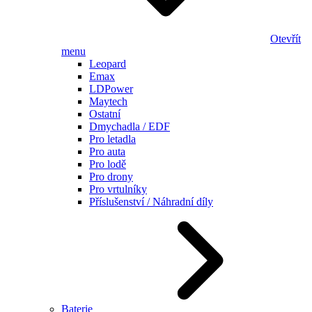
Otevřít
menu
Leopard
Emax
LDPower
Maytech
Ostatní
Dmychadla / EDF
Pro letadla
Pro auta
Pro lodě
Pro drony
Pro vrtulníky
Příslušenství / Náhradní díly
Baterie