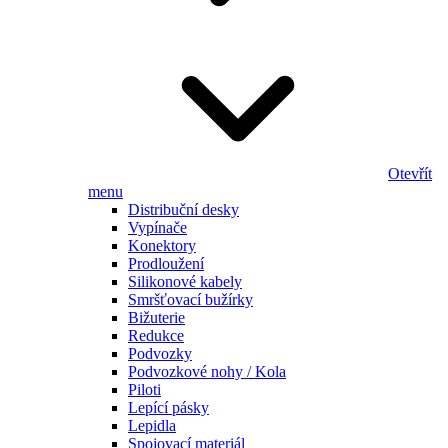
Otevřít
menu
Distribuční desky
Vypínače
Konektory
Prodloužení
Silikonové kabely
Smršťovací bužírky
Bižuterie
Redukce
Podvozky
Podvozkové nohy / Kola
Piloti
Lepící pásky
Lepidla
Spojovací materiál