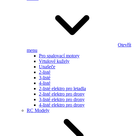
Otevřít
menu
Pro spalovací motory
Vrtulové kužely
Unašeče
2-listé
3-listé
4-listé
2-listé elektro pro letadla
2-listé elektro pro drony
3-listé elektro pro drony
4-listé elektro pro drony
RC Modely