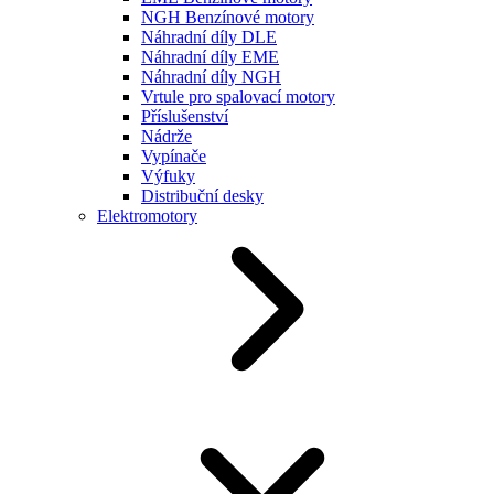
NGH Benzínové motory
Náhradní díly DLE
Náhradní díly EME
Náhradní díly NGH
Vrtule pro spalovací motory
Příslušenství
Nádrže
Vypínače
Výfuky
Distribuční desky
Elektromotory