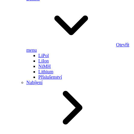
Otevřít
menu
LiPol
LiIon
NiMH
Lithium
Příslušenství
Nabíjení