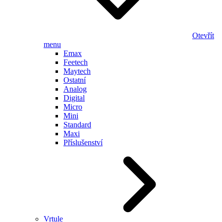
Otevřít
menu
Emax
Feetech
Maytech
Ostatní
Analog
Digital
Micro
Mini
Standard
Maxi
Příslušenství
Vrtule