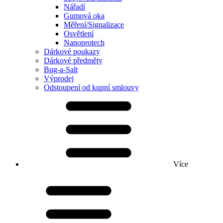
Nářadí
Gumová oka
Měření/Signalizace
Osvětlení
Nanoprotech
Dárkové poukazy
Dárkové předměty
Bug-a-Salt
Výprodej
Odstoupení od kupní smlouvy
Více