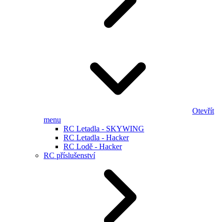
Otevřít
menu
RC Letadla - SKYWING
RC Letadla - Hacker
RC Lodě - Hacker
RC příslušenství