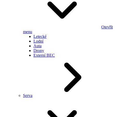
Otevřít
menu
Letecké
Lodní
Auta
Drony
Externí BEC
Serva