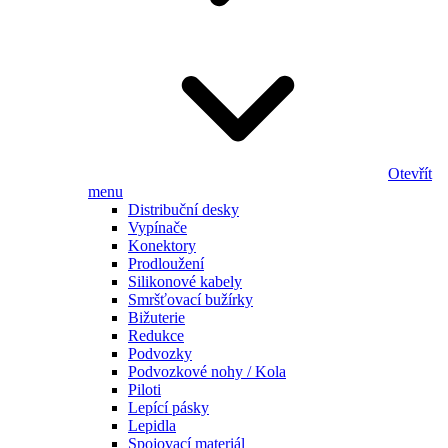
Otevřít
menu
Distribuční desky
Vypínače
Konektory
Prodloužení
Silikonové kabely
Smršťovací bužírky
Bižuterie
Redukce
Podvozky
Podvozkové nohy / Kola
Piloti
Lepící pásky
Lepidla
Spojovací materiál