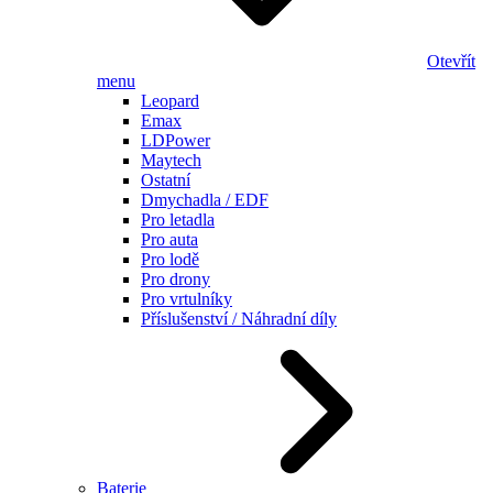
Otevřít
menu
Leopard
Emax
LDPower
Maytech
Ostatní
Dmychadla / EDF
Pro letadla
Pro auta
Pro lodě
Pro drony
Pro vrtulníky
Příslušenství / Náhradní díly
Baterie