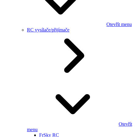
Otevřít menu
RC vysílače/přijímače
Otevřít
menu
FrSky RC