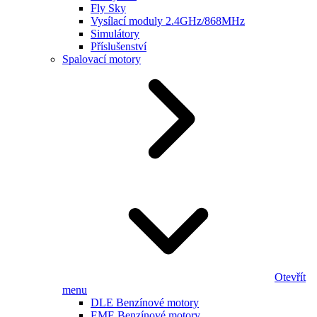
Fly Sky
Vysílací moduly 2.4GHz/868MHz
Simulátory
Příslušenství
Spalovací motory
Otevřít
menu
DLE Benzínové motory
EME Benzínové motory