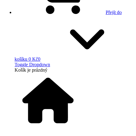
Přejít do
košíku
0 Kč
0
Toggle Dropdown
Košík
je prázdný