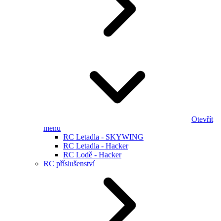
Otevřít
menu
RC Letadla - SKYWING
RC Letadla - Hacker
RC Lodě - Hacker
RC příslušenství