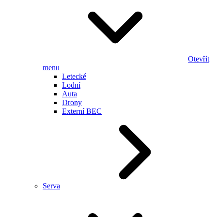
Otevřít
menu
Letecké
Lodní
Auta
Drony
Externí BEC
Serva