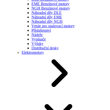
EME Benzínové motory
NGH Benzínové motory
Náhradní díly DLE
Náhradní díly EME
Náhradní díly NGH
Vrtule pro spalovací motory
Příslušenství
Nádrže
Vypínače
Výfuky
Distribuční desky
Elektromotory