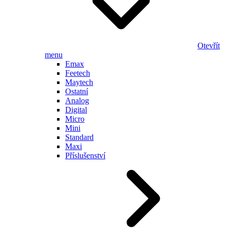
Otevřít
menu
Emax
Feetech
Maytech
Ostatní
Analog
Digital
Micro
Mini
Standard
Maxi
Příslušenství