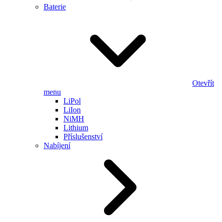
Baterie
Otevřít
menu
LiPol
LiIon
NiMH
Lithium
Příslušenství
Nabíjení