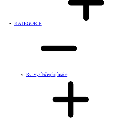
KATEGORIE
RC vysílače/přijímače