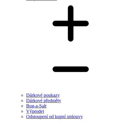
Dárkové poukazy
Dárkové předměty
Bug-a-Salt
Výprodej
Odstoupení od kupní smlouvy