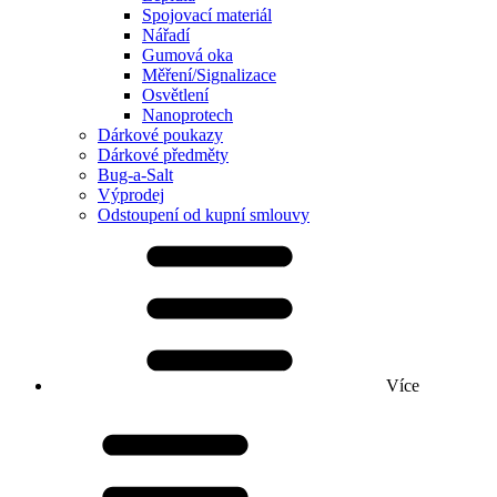
Spojovací materiál
Nářadí
Gumová oka
Měření/Signalizace
Osvětlení
Nanoprotech
Dárkové poukazy
Dárkové předměty
Bug-a-Salt
Výprodej
Odstoupení od kupní smlouvy
Více