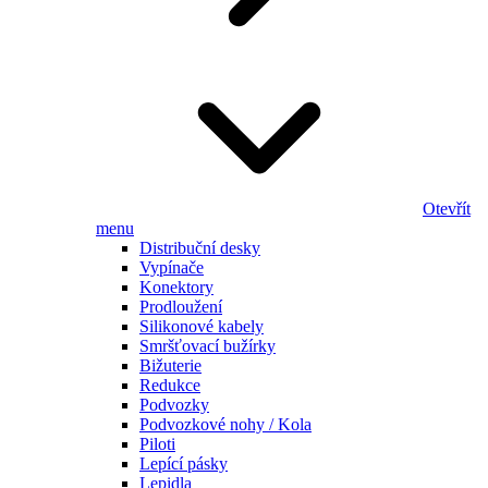
Otevřít
menu
Distribuční desky
Vypínače
Konektory
Prodloužení
Silikonové kabely
Smršťovací bužírky
Bižuterie
Redukce
Podvozky
Podvozkové nohy / Kola
Piloti
Lepící pásky
Lepidla