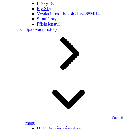
FrSky RC
Fly Sky
Vysílací moduly 2.4GHz/868MHz
Simulátory
Příslušenství
Spalovací motory
Otevřít
menu
DLE Benzínové motory