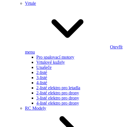
Vrtule
Otevřít
menu
Pro spalovací motory
Vrtulové kužely
Unašeče
2-listé
3-listé
4-listé
2-listé elektro pro letadla
2-listé elektro pro drony
3-listé elektro pro drony
4-listé elektro pro drony
RC Modely