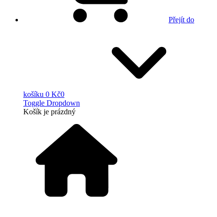
Přejít do
košíku
0 Kč
0
Toggle Dropdown
Košík
je prázdný