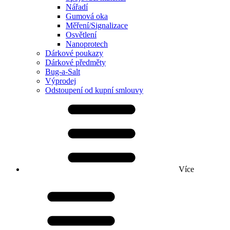
Nářadí
Gumová oka
Měření/Signalizace
Osvětlení
Nanoprotech
Dárkové poukazy
Dárkové předměty
Bug-a-Salt
Výprodej
Odstoupení od kupní smlouvy
Více