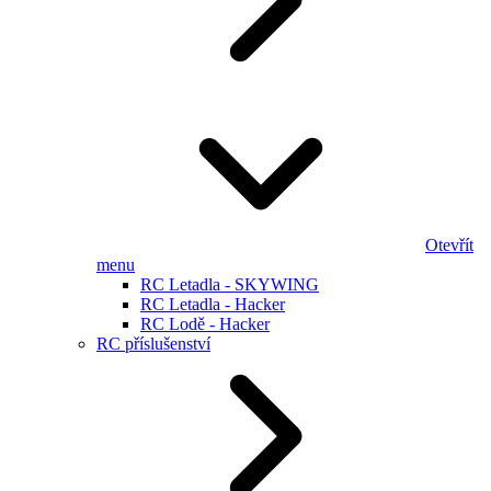
Otevřít
menu
RC Letadla - SKYWING
RC Letadla - Hacker
RC Lodě - Hacker
RC příslušenství