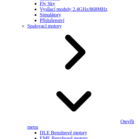
Fly Sky
Vysílací moduly 2.4GHz/868MHz
Simulátory
Příslušenství
Spalovací motory
Otevřít
menu
DLE Benzínové motory
EME Benzínové motory