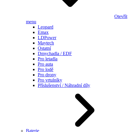
Otevřít
menu
Leopard
Emax
LDPower
Maytech
Ostatní
Dmychadla / EDF
Pro letadla
Pro auta
Pro lodě
Pro drony
Pro vrtulníky
Příslušenství / Náhradní díly
Baterie