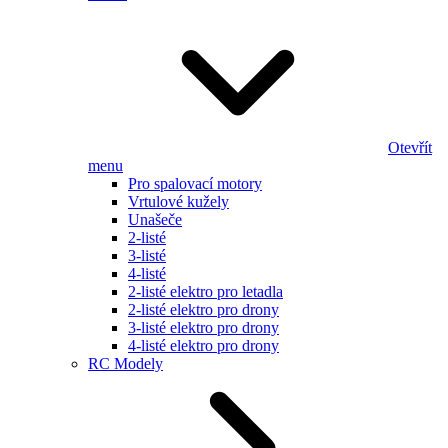
Otevřít
menu
Pro spalovací motory
Vrtulové kužely
Unašeče
2-listé
3-listé
4-listé
2-listé elektro pro letadla
2-listé elektro pro drony
3-listé elektro pro drony
4-listé elektro pro drony
RC Modely