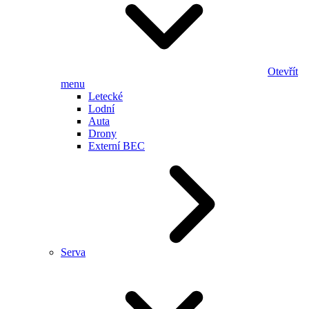
Otevřít
menu
Letecké
Lodní
Auta
Drony
Externí BEC
Serva