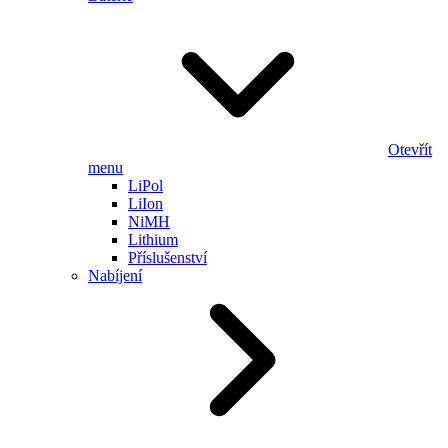
Otevřít
menu
LiPol
LiIon
NiMH
Lithium
Příslušenství
Nabíjení