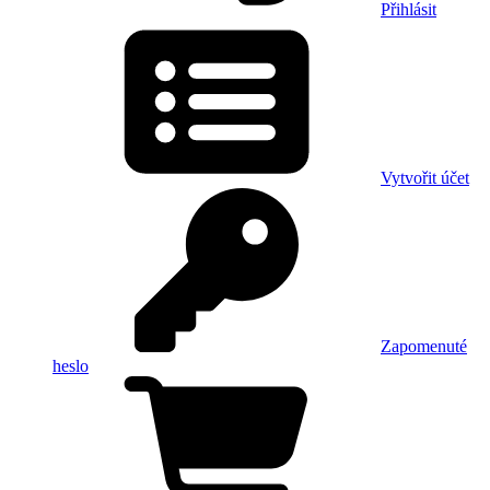
Přihlásit
Vytvořit účet
Zapomenuté
heslo