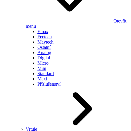
Otevřít
menu
Emax
Feetech
Maytech
Ostatní
Analog
Digital
Micro
Mini
Standard
Maxi
Příslušenství
Vrtule