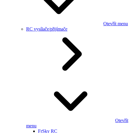
Otevřít menu
RC vysílače/přijímače
Otevřít
menu
FrSky RC