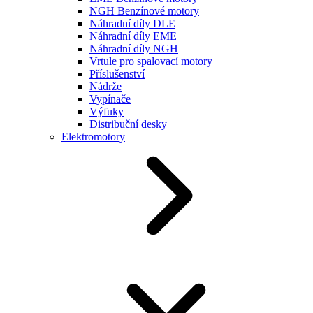
NGH Benzínové motory
Náhradní díly DLE
Náhradní díly EME
Náhradní díly NGH
Vrtule pro spalovací motory
Příslušenství
Nádrže
Vypínače
Výfuky
Distribuční desky
Elektromotory