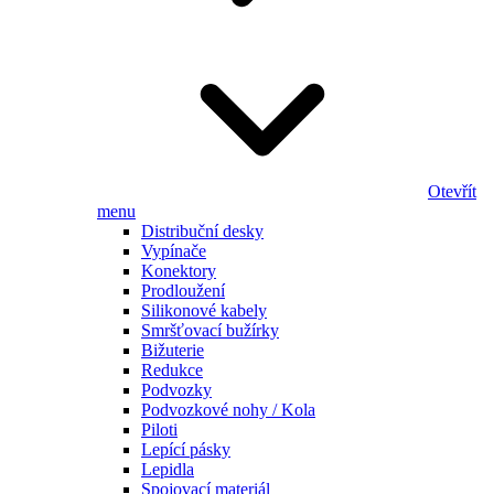
Otevřít
menu
Distribuční desky
Vypínače
Konektory
Prodloužení
Silikonové kabely
Smršťovací bužírky
Bižuterie
Redukce
Podvozky
Podvozkové nohy / Kola
Piloti
Lepící pásky
Lepidla
Spojovací materiál