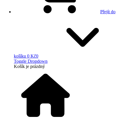
Přejít do
košíku
0 Kč
0
Toggle Dropdown
Košík
je prázdný