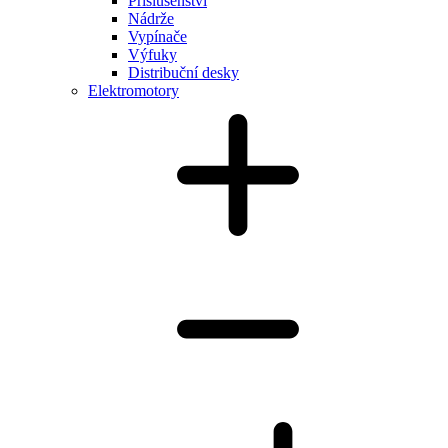
Příslušenství
Nádrže
Vypínače
Výfuky
Distribuční desky
Elektromotory