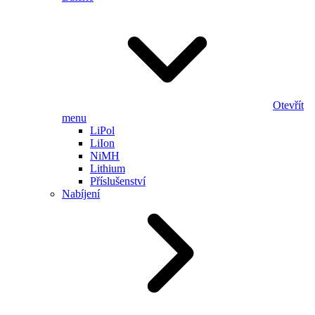
Otevřít
menu
LiPol
LiIon
NiMH
Lithium
Příslušenství
Nabíjení