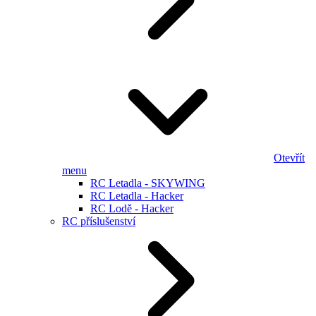
Otevřít
menu
RC Letadla - SKYWING
RC Letadla - Hacker
RC Lodě - Hacker
RC příslušenství