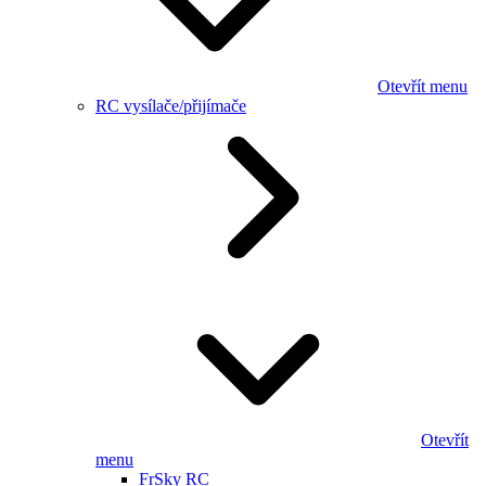
Otevřít menu
RC vysílače/přijímače
Otevřít
menu
FrSky RC