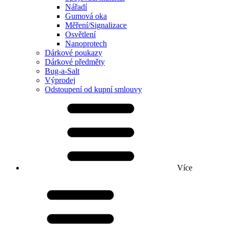
Nářadí
Gumová oka
Měření/Signalizace
Osvětlení
Nanoprotech
Dárkové poukazy
Dárkové předměty
Bug-a-Salt
Výprodej
Odstoupení od kupní smlouvy
Více