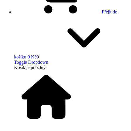
Přejít do
košíku
0 Kč
0
Toggle Dropdown
Košík
je prázdný