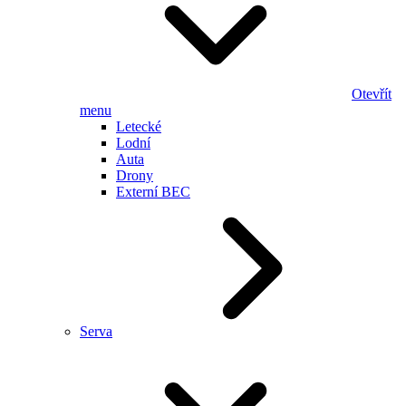
Otevřít
menu
Letecké
Lodní
Auta
Drony
Externí BEC
Serva