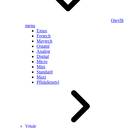
Otevřít
menu
Emax
Feetech
Maytech
Ostatní
Analog
Digital
Micro
Mini
Standard
Maxi
Příslušenství
Vrtule