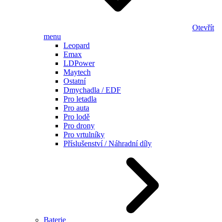
Otevřít
menu
Leopard
Emax
LDPower
Maytech
Ostatní
Dmychadla / EDF
Pro letadla
Pro auta
Pro lodě
Pro drony
Pro vrtulníky
Příslušenství / Náhradní díly
Baterie