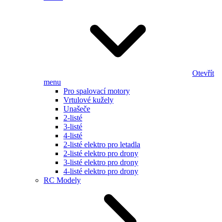
Otevřít
menu
Pro spalovací motory
Vrtulové kužely
Unašeče
2-listé
3-listé
4-listé
2-listé elektro pro letadla
2-listé elektro pro drony
3-listé elektro pro drony
4-listé elektro pro drony
RC Modely