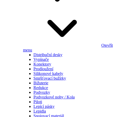
Otevřít
menu
Distribuční desky
Vypínače
Konektory
Prodloužení
Silikonové kabely
Smršťovací bužírky
Bižuterie
Redukce
Podvozky
Podvozkové nohy / Kola
Piloti
Lepící pásky
Lepidla
Spojovací materiál