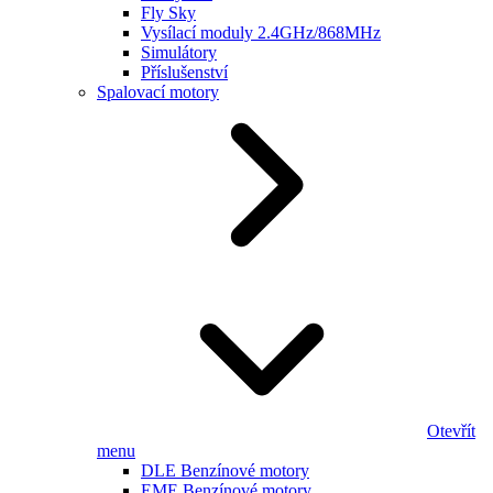
Fly Sky
Vysílací moduly 2.4GHz/868MHz
Simulátory
Příslušenství
Spalovací motory
Otevřít
menu
DLE Benzínové motory
EME Benzínové motory