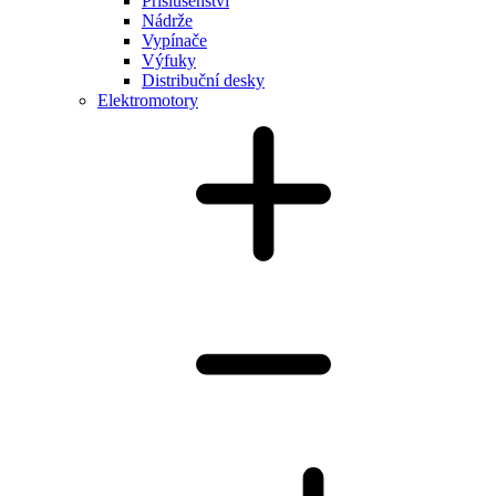
Příslušenství
Nádrže
Vypínače
Výfuky
Distribuční desky
Elektromotory