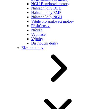
NGH Benzínové motory
Náhradní díly DLE
Náhradní díly EME
Náhradní díly NGH
Vrtule pro spalovací motory
Příslušenství
Nádrže
Vypínače
Výfuky
Distribuční desky
Elektromotory