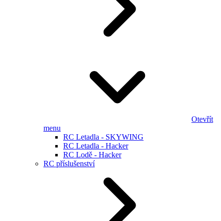
Otevřít
menu
RC Letadla - SKYWING
RC Letadla - Hacker
RC Lodě - Hacker
RC příslušenství