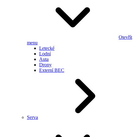
Otevřít
menu
Letecké
Lodní
Auta
Drony
Externí BEC
Serva