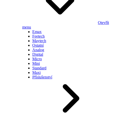
Otevřít
menu
Emax
Feetech
Maytech
Ostatní
Analog
Digital
Micro
Mini
Standard
Maxi
Příslušenství