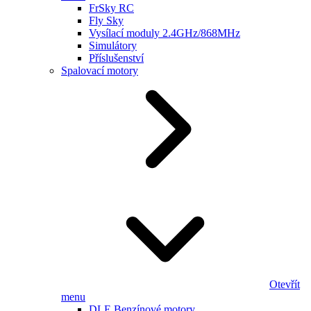
FrSky RC
Fly Sky
Vysílací moduly 2.4GHz/868MHz
Simulátory
Příslušenství
Spalovací motory
Otevřít
menu
DLE Benzínové motory