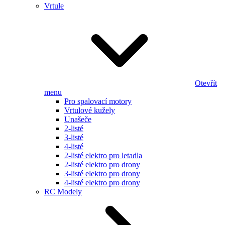
Vrtule
Otevřít
menu
Pro spalovací motory
Vrtulové kužely
Unašeče
2-listé
3-listé
4-listé
2-listé elektro pro letadla
2-listé elektro pro drony
3-listé elektro pro drony
4-listé elektro pro drony
RC Modely