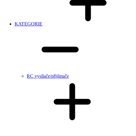
KATEGORIE
RC vysílače/přijímače