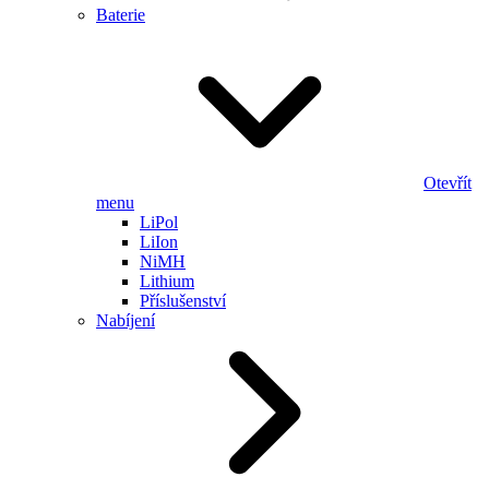
Baterie
Otevřít
menu
LiPol
LiIon
NiMH
Lithium
Příslušenství
Nabíjení