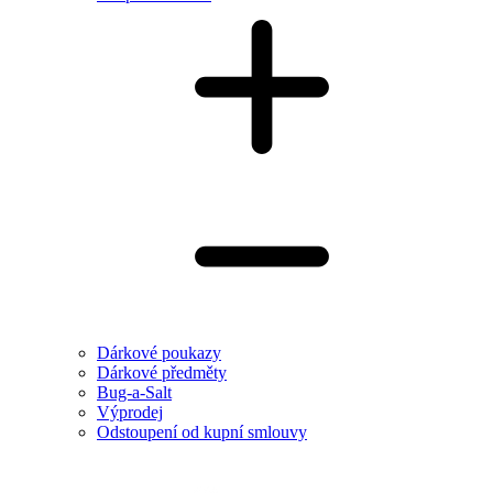
Dárkové poukazy
Dárkové předměty
Bug-a-Salt
Výprodej
Odstoupení od kupní smlouvy