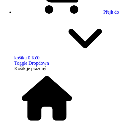
Přejít do
košíku
0 Kč
0
Toggle Dropdown
Košík
je prázdný