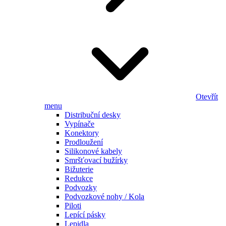
Otevřít
menu
Distribuční desky
Vypínače
Konektory
Prodloužení
Silikonové kabely
Smršťovací bužírky
Bižuterie
Redukce
Podvozky
Podvozkové nohy / Kola
Piloti
Lepící pásky
Lepidla