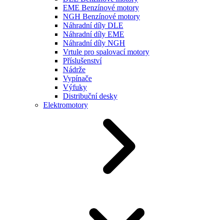
EME Benzínové motory
NGH Benzínové motory
Náhradní díly DLE
Náhradní díly EME
Náhradní díly NGH
Vrtule pro spalovací motory
Příslušenství
Nádrže
Vypínače
Výfuky
Distribuční desky
Elektromotory