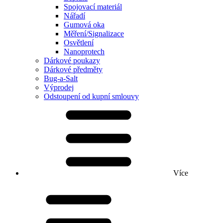
Spojovací materiál
Nářadí
Gumová oka
Měření/Signalizace
Osvětlení
Nanoprotech
Dárkové poukazy
Dárkové předměty
Bug-a-Salt
Výprodej
Odstoupení od kupní smlouvy
Více