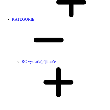
KATEGORIE
RC vysílače/přijímače