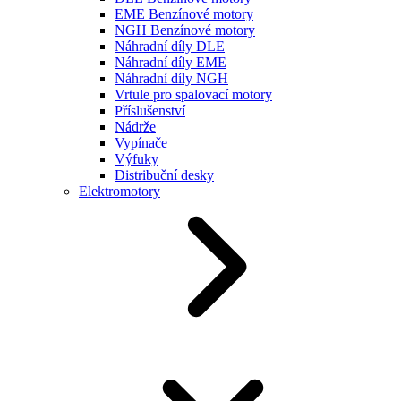
EME Benzínové motory
NGH Benzínové motory
Náhradní díly DLE
Náhradní díly EME
Náhradní díly NGH
Vrtule pro spalovací motory
Příslušenství
Nádrže
Vypínače
Výfuky
Distribuční desky
Elektromotory