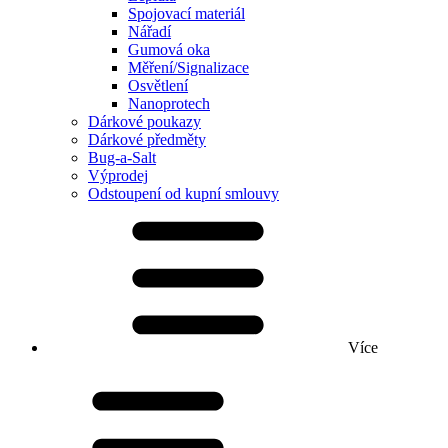
Spojovací materiál
Nářadí
Gumová oka
Měření/Signalizace
Osvětlení
Nanoprotech
Dárkové poukazy
Dárkové předměty
Bug-a-Salt
Výprodej
Odstoupení od kupní smlouvy
Více