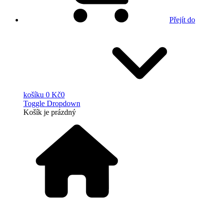
Přejít do
košíku
0 Kč
0
Toggle Dropdown
Košík
je prázdný