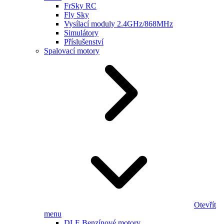
FrSky RC
Fly Sky
Vysílací moduly 2.4GHz/868MHz
Simulátory
Příslušenství
Spalovací motory
Otevřít
menu
DLE Benzínové motory