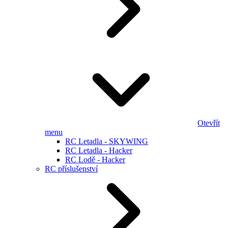
Otevřít
menu
RC Letadla - SKYWING
RC Letadla - Hacker
RC Lodě - Hacker
RC příslušenství