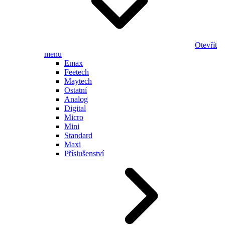
Otevřít
menu
Emax
Feetech
Maytech
Ostatní
Analog
Digital
Micro
Mini
Standard
Maxi
Příslušenství