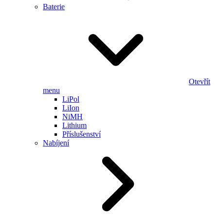
Baterie
Otevřít
menu
LiPol
LiIon
NiMH
Lithium
Příslušenství
Nabíjení