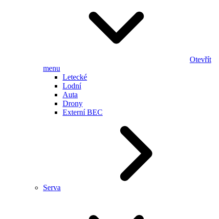
Otevřít
menu
Letecké
Lodní
Auta
Drony
Externí BEC
Serva