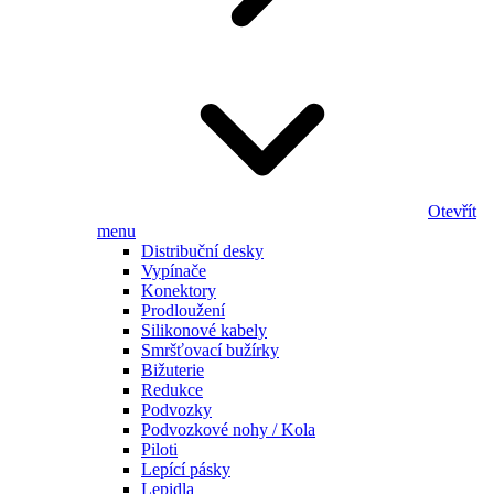
Otevřít
menu
Distribuční desky
Vypínače
Konektory
Prodloužení
Silikonové kabely
Smršťovací bužírky
Bižuterie
Redukce
Podvozky
Podvozkové nohy / Kola
Piloti
Lepící pásky
Lepidla