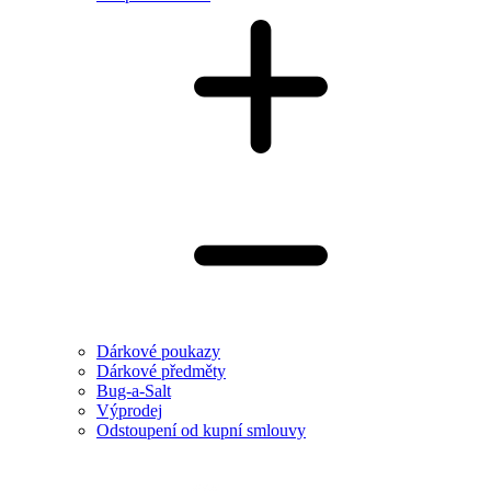
Dárkové poukazy
Dárkové předměty
Bug-a-Salt
Výprodej
Odstoupení od kupní smlouvy