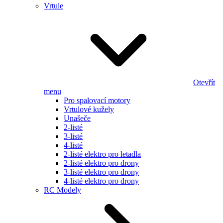
Vrtule
Otevřít
menu
Pro spalovací motory
Vrtulové kužely
Unašeče
2-listé
3-listé
4-listé
2-listé elektro pro letadla
2-listé elektro pro drony
3-listé elektro pro drony
4-listé elektro pro drony
RC Modely