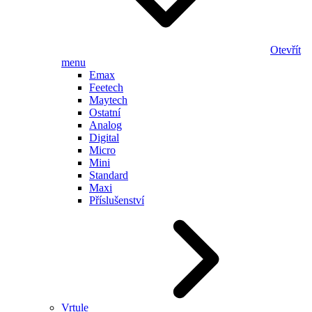
Otevřít
menu
Emax
Feetech
Maytech
Ostatní
Analog
Digital
Micro
Mini
Standard
Maxi
Příslušenství
Vrtule