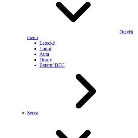
Otevřít
menu
Letecké
Lodní
Auta
Drony
Externí BEC
Serva