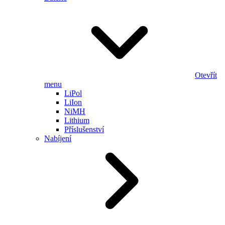
Otevřít
menu
LiPol
LiIon
NiMH
Lithium
Příslušenství
Nabíjení