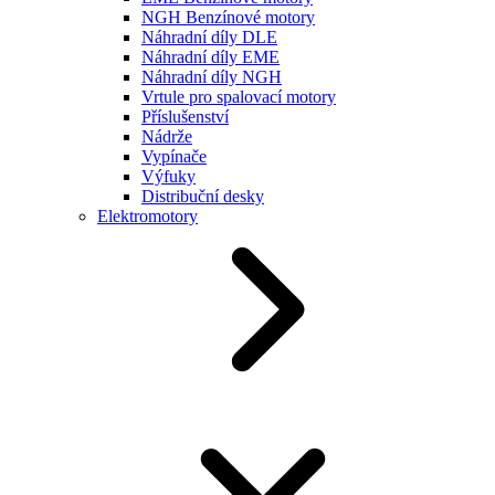
NGH Benzínové motory
Náhradní díly DLE
Náhradní díly EME
Náhradní díly NGH
Vrtule pro spalovací motory
Příslušenství
Nádrže
Vypínače
Výfuky
Distribuční desky
Elektromotory