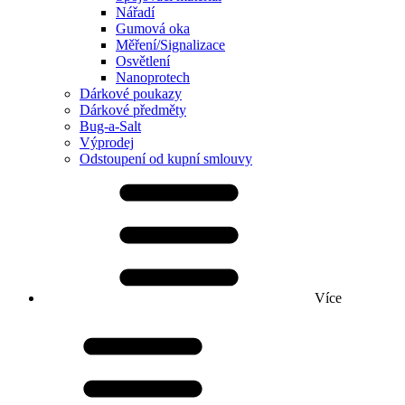
Nářadí
Gumová oka
Měření/Signalizace
Osvětlení
Nanoprotech
Dárkové poukazy
Dárkové předměty
Bug-a-Salt
Výprodej
Odstoupení od kupní smlouvy
Více