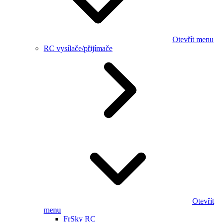
Otevřít menu
RC vysílače/přijímače
Otevřít
menu
FrSky RC