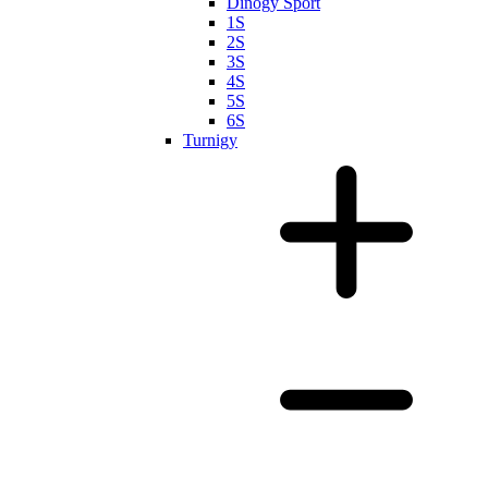
Dinogy Sport
1S
2S
3S
4S
5S
6S
Turnigy