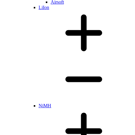
Airsoft
LiIon
NiMH