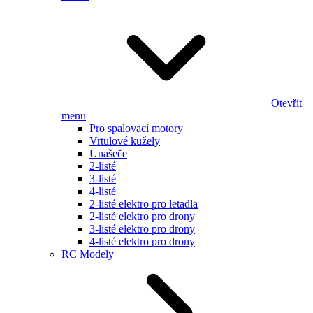
Otevřít
menu
Pro spalovací motory
Vrtulové kužely
Unašeče
2-listé
3-listé
4-listé
2-listé elektro pro letadla
2-listé elektro pro drony
3-listé elektro pro drony
4-listé elektro pro drony
RC Modely