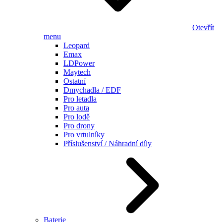
Otevřít
menu
Leopard
Emax
LDPower
Maytech
Ostatní
Dmychadla / EDF
Pro letadla
Pro auta
Pro lodě
Pro drony
Pro vrtulníky
Příslušenství / Náhradní díly
Baterie