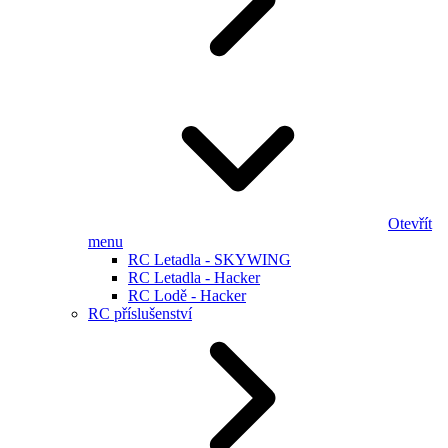
Otevřít
menu
RC Letadla - SKYWING
RC Letadla - Hacker
RC Lodě - Hacker
RC příslušenství