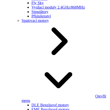
Fly Sky
Vysílací moduly 2.4GHz/868MHz
Simulátory
Příslušenství
Spalovací motory
Otevřít
menu
DLE Benzínové motory
EME Benzínové motory