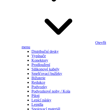
Otevřít
menu
Distribuční desky
Vypínače
Konektory
Prodloužení
Silikonové kabely
Smršťovací bužírky
Bižuterie
Redukce
Podvozky
Podvozkové nohy / Kola
Piloti
Lepící pásky
Lepidla
Spojovací materiál