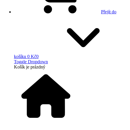
Přejít do
košíku
0 Kč
0
Toggle Dropdown
Košík
je prázdný