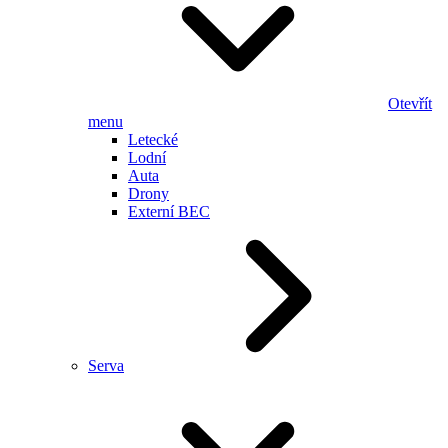
Otevřít
menu
Letecké
Lodní
Auta
Drony
Externí BEC
Serva