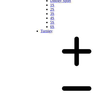
Dinogy Sport
1S
2S
3S
4S
5S
6S
Turnigy