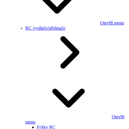
Otevřít menu
RC vysílače/přijímače
Otevřít
menu
FrSky RC