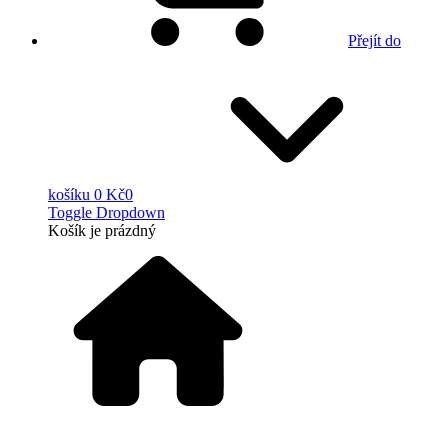
Přejít do
košíku
0 Kč
0
Toggle Dropdown
Košík
je prázdný