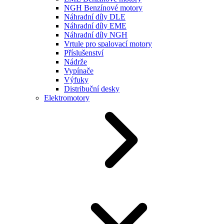
NGH Benzínové motory
Náhradní díly DLE
Náhradní díly EME
Náhradní díly NGH
Vrtule pro spalovací motory
Příslušenství
Nádrže
Vypínače
Výfuky
Distribuční desky
Elektromotory