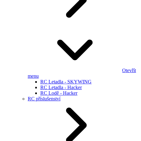
Otevřít
menu
RC Letadla - SKYWING
RC Letadla - Hacker
RC Lodě - Hacker
RC příslušenství