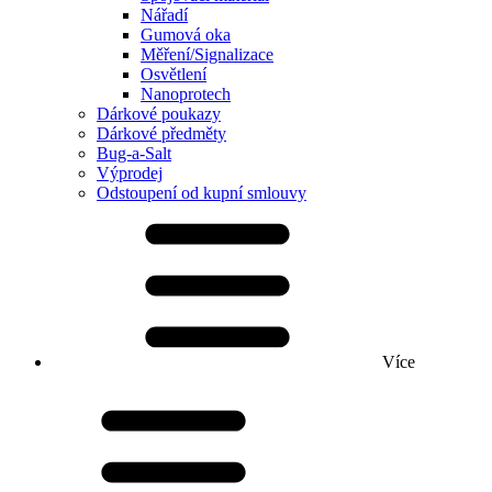
Nářadí
Gumová oka
Měření/Signalizace
Osvětlení
Nanoprotech
Dárkové poukazy
Dárkové předměty
Bug-a-Salt
Výprodej
Odstoupení od kupní smlouvy
Více