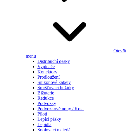
Otevřít
menu
Distribuční desky
Vypínače
Konektory
Prodloužení
Silikonové kabely
Smršťovací bužírky
Bižuterie
Redukce
Podvozky
Podvozkové nohy / Kola
Piloti
Lepící pásky
Lepidla
Spojovací materiál