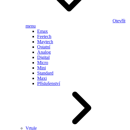
Otevřít
menu
Emax
Feetech
Maytech
Ostatní
Analog
Digital
Micro
Mini
Standard
Maxi
Příslušenství
Vrtule