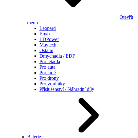
Otevřít
menu
Leopard
Emax
LDPower
Maytech
Ostatní
Dmychadla / EDF
Pro letadla
Pro auta
Pro lodě
Pro drony
Pro vrtulníky
Příslušenství / Náhradní díly
Baterie