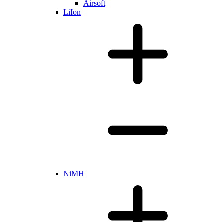
Airsoft
LiIon
NiMH