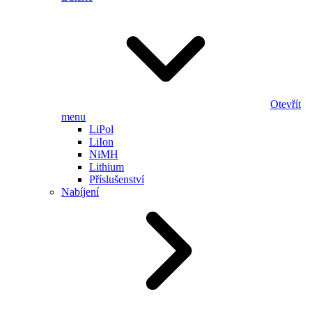
Otevřít
menu
LiPol
LiIon
NiMH
Lithium
Příslušenství
Nabíjení