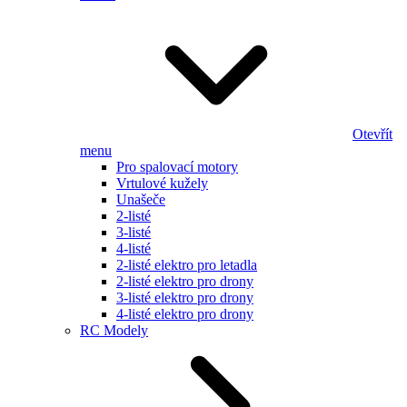
Otevřít
menu
Pro spalovací motory
Vrtulové kužely
Unašeče
2-listé
3-listé
4-listé
2-listé elektro pro letadla
2-listé elektro pro drony
3-listé elektro pro drony
4-listé elektro pro drony
RC Modely