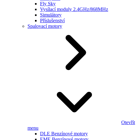
Fly Sky
Vysílací moduly 2.4GHz/868MHz
Simulátory
Příslušenství
Spalovací motory
Otevřít
menu
DLE Benzínové motory
EME Benzínové motory