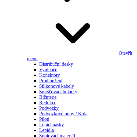
Otevřít
menu
Distribuční desky
Vypínače
Konektory
Prodloužení
Silikonové kabely
Smršťovací bužírky
Bižuterie
Redukce
Podvozky
Podvozkové nohy / Kola
Piloti
Lepící pásky
Lepidla
Spojovací materiál