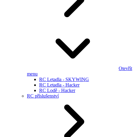
Otevřít
menu
RC Letadla - SKYWING
RC Letadla - Hacker
RC Lodě - Hacker
RC příslušenství