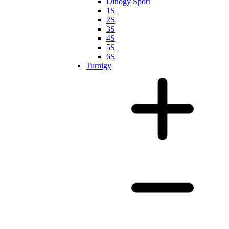
Dinogy Sport
1S
2S
3S
4S
5S
6S
Turnigy