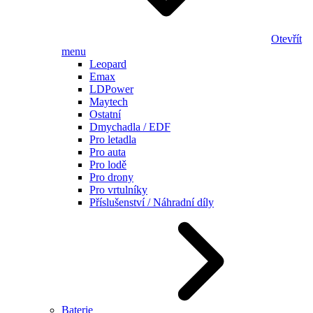
Otevřít
menu
Leopard
Emax
LDPower
Maytech
Ostatní
Dmychadla / EDF
Pro letadla
Pro auta
Pro lodě
Pro drony
Pro vrtulníky
Příslušenství / Náhradní díly
Baterie