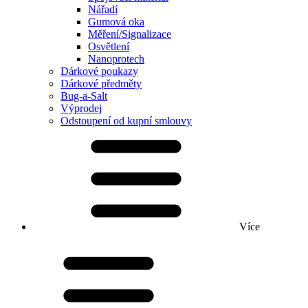
Nářadí
Gumová oka
Měření/Signalizace
Osvětlení
Nanoprotech
Dárkové poukazy
Dárkové předměty
Bug-a-Salt
Výprodej
Odstoupení od kupní smlouvy
Více