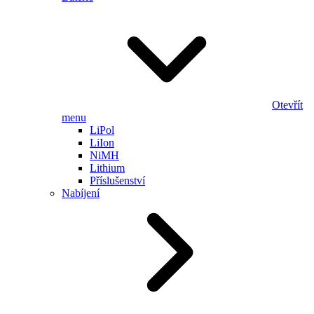
Otevřít
menu
LiPol
LiIon
NiMH
Lithium
Příslušenství
Nabíjení