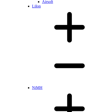
Airsoft
LiIon
NiMH