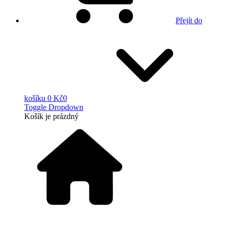
Přejít do
košíku
0 Kč
0
Toggle Dropdown
Košík
je prázdný