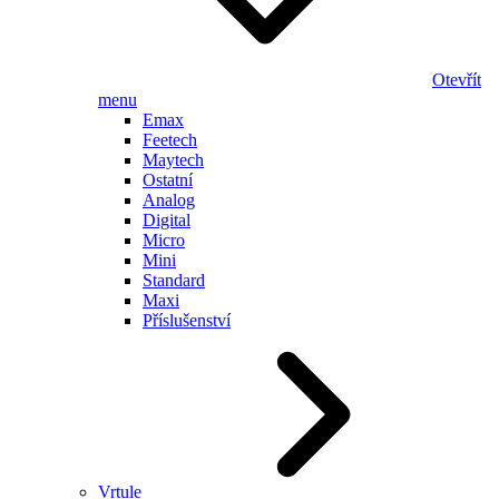
Otevřít
menu
Emax
Feetech
Maytech
Ostatní
Analog
Digital
Micro
Mini
Standard
Maxi
Příslušenství
Vrtule