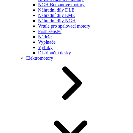
NGH Benzínové motory
Náhradní díly DLE
Náhradní díly EME
Náhradní díly NGH
Vrtule pro spalovací motory
Příslušenství
Nádrže
Vypínače
Výfuky
Distribuční desky
Elektromotory