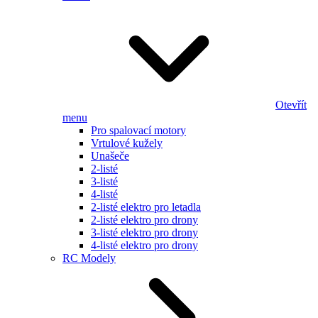
Otevřít
menu
Pro spalovací motory
Vrtulové kužely
Unašeče
2-listé
3-listé
4-listé
2-listé elektro pro letadla
2-listé elektro pro drony
3-listé elektro pro drony
4-listé elektro pro drony
RC Modely