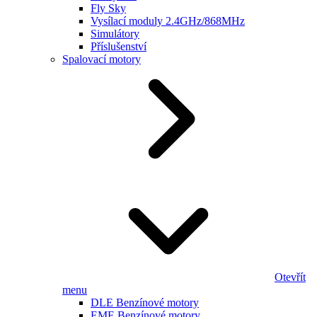
Fly Sky
Vysílací moduly 2.4GHz/868MHz
Simulátory
Příslušenství
Spalovací motory
Otevřít
menu
DLE Benzínové motory
EME Benzínové motory