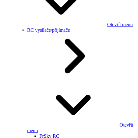
Otevřít menu
RC vysílače/přijímače
Otevřít
menu
FrSky RC