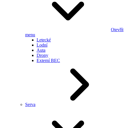
Otevřít
menu
Letecké
Lodní
Auta
Drony
Externí BEC
Serva