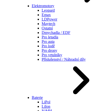
Elektromotory
Leopard
Emax
LDPower
Maytech
Ostatní
Dmychadla / EDF
Pro letadla
Pro auta
Pro lodě
Pro drony
Pro vrtulníky
Příslušenství / Náhradní díly
Baterie
LiPol
LiIon
NiMH