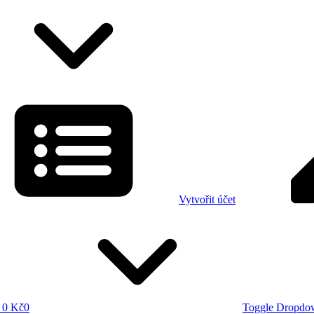
Vytvořit účet
0 Kč
0
Toggle Dropdo