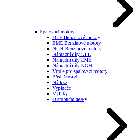
Spalovací motory
DLE Benzínové motory
EME Benzínové motory
NGH Benzínové motory
Náhradní díly DLE
Náhradní díly EME
Náhradní díly NGH
Vrtule pro spalovací motory
Příslušenství
Nádrže
Vypínače
Výfuky
Distribuční desky