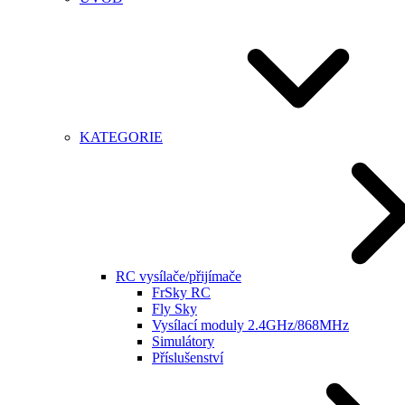
KATEGORIE
RC vysílače/přijímače
FrSky RC
Fly Sky
Vysílací moduly 2.4GHz/868MHz
Simulátory
Příslušenství