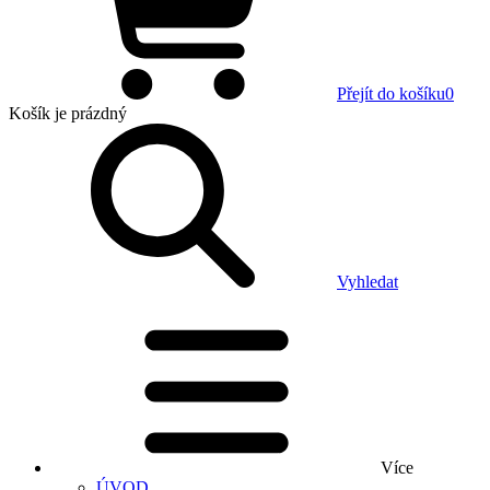
Přejít do košíku
0
Košík
je prázdný
Vyhledat
Více
ÚVOD