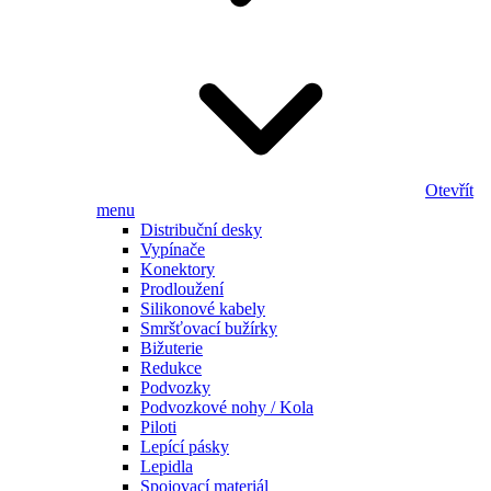
Otevřít
menu
Distribuční desky
Vypínače
Konektory
Prodloužení
Silikonové kabely
Smršťovací bužírky
Bižuterie
Redukce
Podvozky
Podvozkové nohy / Kola
Piloti
Lepící pásky
Lepidla
Spojovací materiál