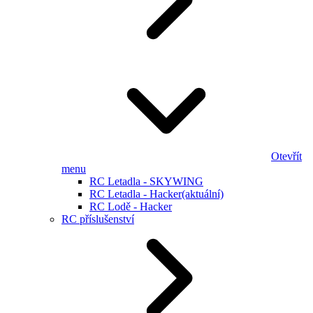
Otevřít
menu
RC Letadla - SKYWING
RC Letadla - Hacker
(aktuální)
RC Lodě - Hacker
RC příslušenství