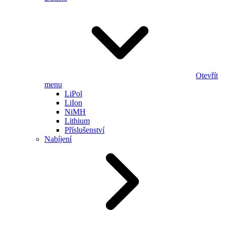
Otevřít
menu
LiPol
LiIon
NiMH
Lithium
Příslušenství
Nabíjení