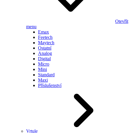
Otevřít
menu
Emax
Feetech
Maytech
Ostatní
Analog
Digital
Micro
Mini
Standard
Maxi
Příslušenství
Vrtule