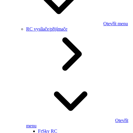
Otevřít menu
RC vysílače/přijímače
Otevřít
menu
FrSky RC