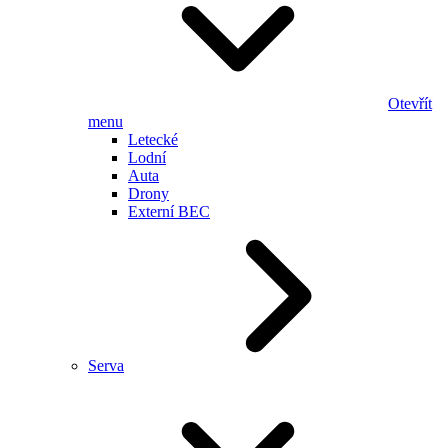
Otevřít
menu
Letecké
Lodní
Auta
Drony
Externí BEC
Serva