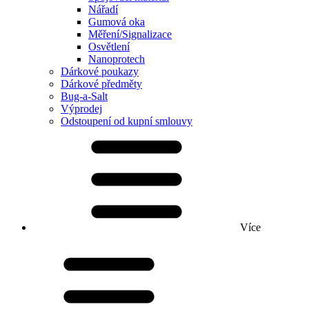
Nářadí
Gumová oka
Měření/Signalizace
Osvětlení
Nanoprotech
Dárkové poukazy
Dárkové předměty
Bug-a-Salt
Výprodej
Odstoupení od kupní smlouvy
Více