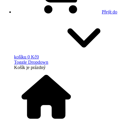
Přejít do
košíku
0 Kč
0
Toggle Dropdown
Košík
je prázdný