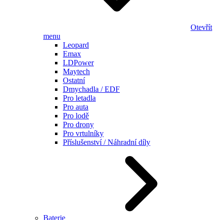
Otevřít
menu
Leopard
Emax
LDPower
Maytech
Ostatní
Dmychadla / EDF
Pro letadla
Pro auta
Pro lodě
Pro drony
Pro vrtulníky
Příslušenství / Náhradní díly
Baterie