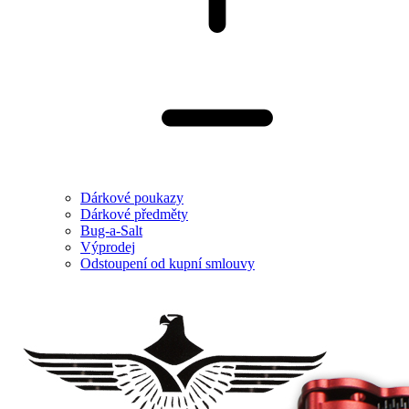
Dárkové poukazy
Dárkové předměty
Bug-a-Salt
Výprodej
Odstoupení od kupní smlouvy