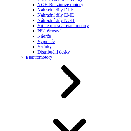
NGH Benzínové motory
Náhradní díly DLE
Náhradní díly EME
Náhradní díly NGH
Vrtule pro spalovací motory
Příslušenství
Nádrže
Vypínače
Výfuky
Distribuční desky
Elektromotory