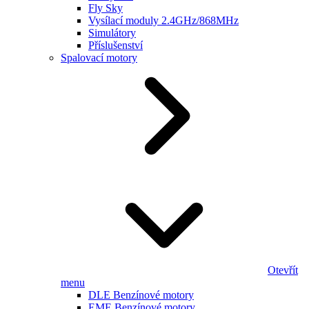
Fly Sky
Vysílací moduly 2.4GHz/868MHz
Simulátory
Příslušenství
Spalovací motory
Otevřít
menu
DLE Benzínové motory
EME Benzínové motory