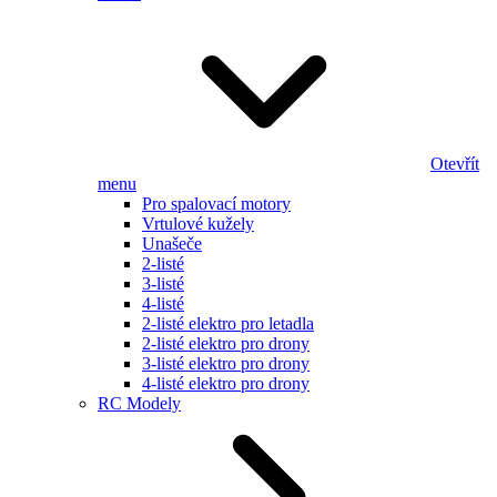
Otevřít
menu
Pro spalovací motory
Vrtulové kužely
Unašeče
2-listé
3-listé
4-listé
2-listé elektro pro letadla
2-listé elektro pro drony
3-listé elektro pro drony
4-listé elektro pro drony
RC Modely