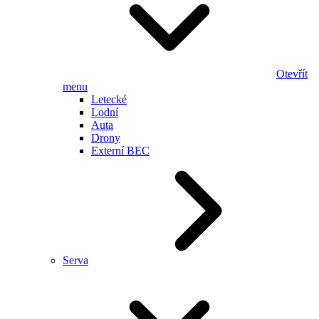
Otevřít
menu
Letecké
Lodní
Auta
Drony
Externí BEC
Serva