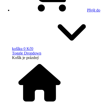
Přejít do
košíku
0 Kč
0
Toggle Dropdown
Košík
je prázdný