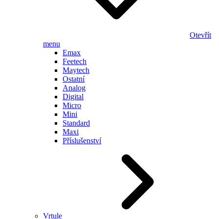
Otevřít
menu
Emax
Feetech
Maytech
Ostatní
Analog
Digital
Micro
Mini
Standard
Maxi
Příslušenství
Vrtule