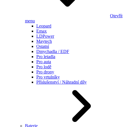
Otevřít
menu
Leopard
Emax
LDPower
Maytech
Ostatní
Dmychadla / EDF
Pro letadla
Pro auta
Pro lodě
Pro drony
Pro vrtulníky
Příslušenství / Náhradní díly
Baterie