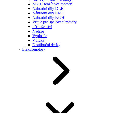
NGH Benzínové motory
Náhradní díly DLE
Náhradní díly EME
Náhradní díly NGH
Vrtule pro spalovací motory
Příslušenství
Nádrže
Vypínače
Výfuky
Distribuční desky
Elektromotory