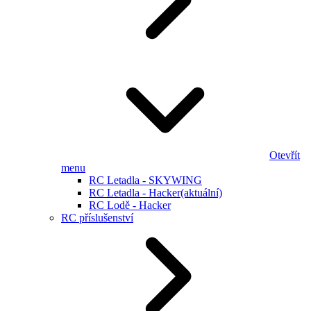
Otevřít
menu
RC Letadla - SKYWING
RC Letadla - Hacker
(aktuální)
RC Lodě - Hacker
RC příslušenství