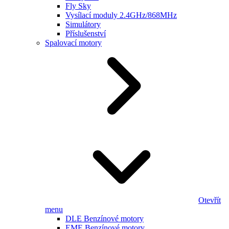
Fly Sky
Vysílací moduly 2.4GHz/868MHz
Simulátory
Příslušenství
Spalovací motory
Otevřít
menu
DLE Benzínové motory
EME Benzínové motory