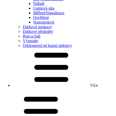
Nářadí
Gumová oka
Měření/Signalizace
Osvětlení
Nanoprotech
Dárkové poukazy
Dárkové předměty
Bug-a-Salt
Výprodej
Odstoupení od kupní smlouvy
Více