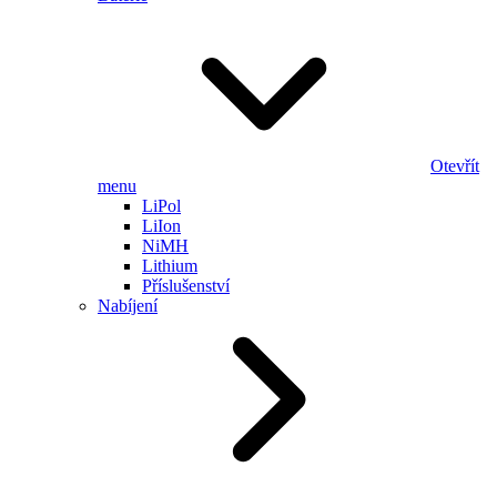
Otevřít
menu
LiPol
LiIon
NiMH
Lithium
Příslušenství
Nabíjení