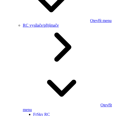
Otevřít menu
RC vysílače/přijímače
Otevřít
menu
FrSky RC