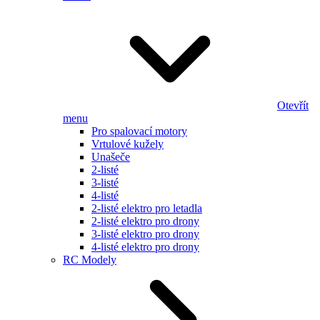
Otevřít
menu
Pro spalovací motory
Vrtulové kužely
Unašeče
2-listé
3-listé
4-listé
2-listé elektro pro letadla
2-listé elektro pro drony
3-listé elektro pro drony
4-listé elektro pro drony
RC Modely