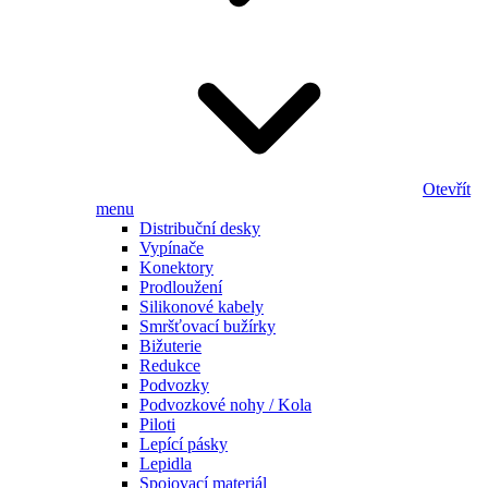
Otevřít
menu
Distribuční desky
Vypínače
Konektory
Prodloužení
Silikonové kabely
Smršťovací bužírky
Bižuterie
Redukce
Podvozky
Podvozkové nohy / Kola
Piloti
Lepící pásky
Lepidla
Spojovací materiál