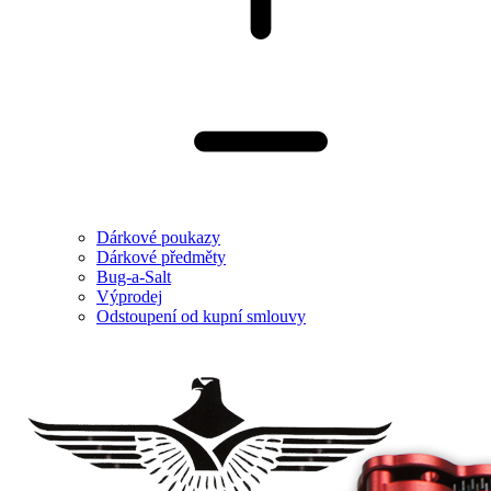
Dárkové poukazy
Dárkové předměty
Bug-a-Salt
Výprodej
Odstoupení od kupní smlouvy