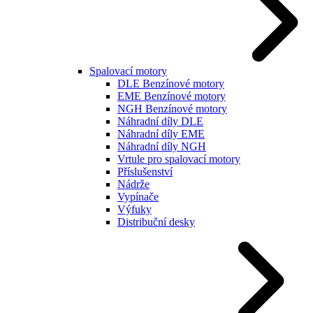
Spalovací motory
DLE Benzínové motory
EME Benzínové motory
NGH Benzínové motory
Náhradní díly DLE
Náhradní díly EME
Náhradní díly NGH
Vrtule pro spalovací motory
Příslušenství
Nádrže
Vypínače
Výfuky
Distribuční desky