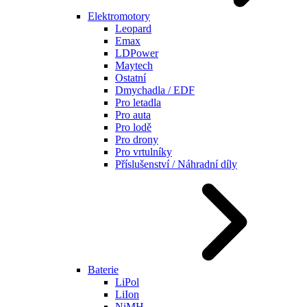
Elektromotory
Leopard
Emax
LDPower
Maytech
Ostatní
Dmychadla / EDF
Pro letadla
Pro auta
Pro lodě
Pro drony
Pro vrtulníky
Příslušenství / Náhradní díly
Baterie
LiPol
LiIon
NiMH