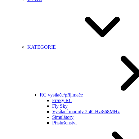
KATEGORIE
RC vysílače/přijímače
FrSky RC
Fly Sky
Vysílací moduly 2.4GHz/868MHz
Simulátory
Příslušenství