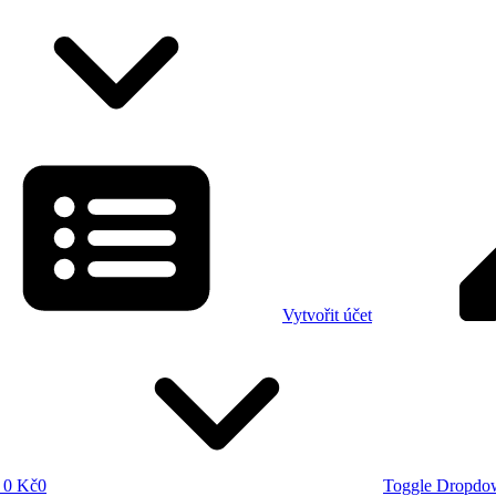
Vytvořit účet
0 Kč
0
Toggle Dropdo