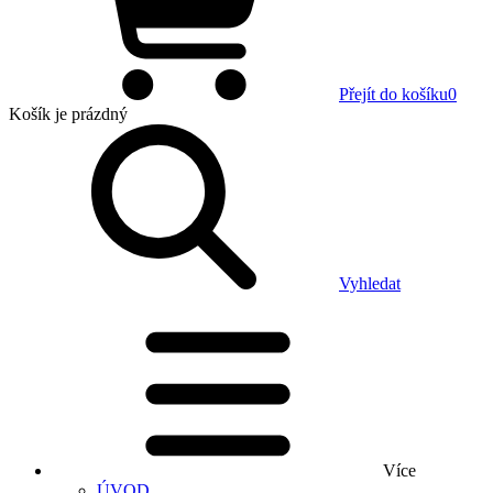
Přejít do košíku
0
Košík
je prázdný
Vyhledat
Více
ÚVOD