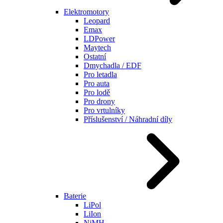
Elektromotory
Leopard
Emax
LDPower
Maytech
Ostatní
Dmychadla / EDF
Pro letadla
Pro auta
Pro lodě
Pro drony
Pro vrtulníky
Příslušenství / Náhradní díly
Baterie
LiPol
LiIon
NiMH