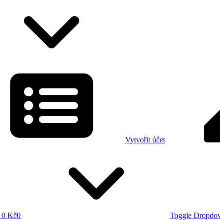
Vytvořit účet
0 Kč
0
Toggle Dropdo