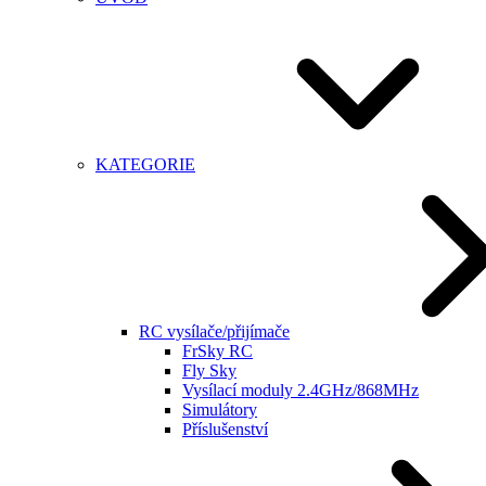
KATEGORIE
RC vysílače/přijímače
FrSky RC
Fly Sky
Vysílací moduly 2.4GHz/868MHz
Simulátory
Příslušenství