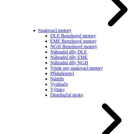
Spalovací motory
DLE Benzínové motory
EME Benzínové motory
NGH Benzínové motory
Náhradní díly DLE
Náhradní díly EME
Náhradní díly NGH
Vrtule pro spalovací motory
Příslušenství
Nádrže
Vypínače
Výfuky
Distribuční desky