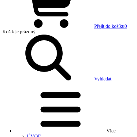
Přejít do košíku
0
Košík
je prázdný
Vyhledat
Více
ÚVOD