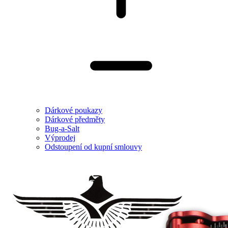
Dárkové poukazy
Dárkové předměty
Bug-a-Salt
Výprodej
Odstoupení od kupní smlouvy