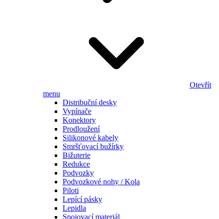
Otevřít
menu
Distribuční desky
Vypínače
Konektory
Prodloužení
Silikonové kabely
Smršťovací bužírky
Bižuterie
Redukce
Podvozky
Podvozkové nohy / Kola
Piloti
Lepící pásky
Lepidla
Spojovací materiál