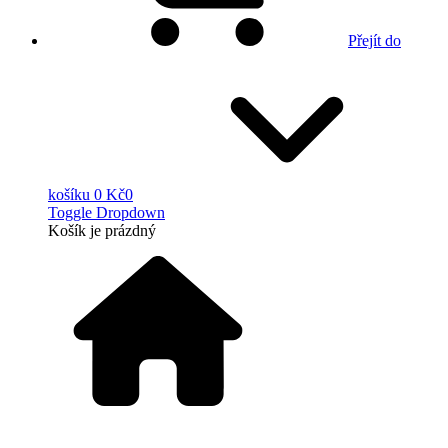
Přejít do
košíku
0 Kč
0
Toggle Dropdown
Košík
je prázdný