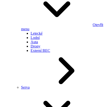
Otevřít
menu
Letecké
Lodní
Auta
Drony
Externí BEC
Serva