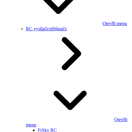
Otevřít menu
RC vysílače/přijímače
Otevřít
menu
FrSky RC