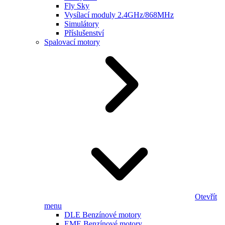
Fly Sky
Vysílací moduly 2.4GHz/868MHz
Simulátory
Příslušenství
Spalovací motory
Otevřít
menu
DLE Benzínové motory
EME Benzínové motory