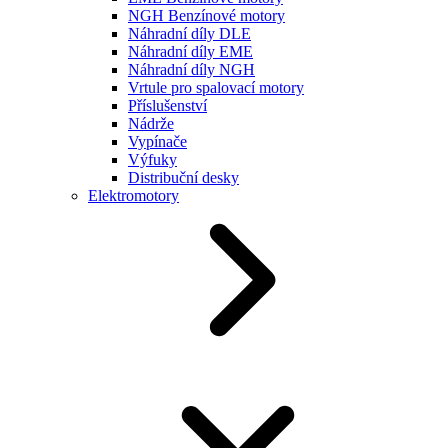
NGH Benzínové motory
Náhradní díly DLE
Náhradní díly EME
Náhradní díly NGH
Vrtule pro spalovací motory
Příslušenství
Nádrže
Vypínače
Výfuky
Distribuční desky
Elektromotory