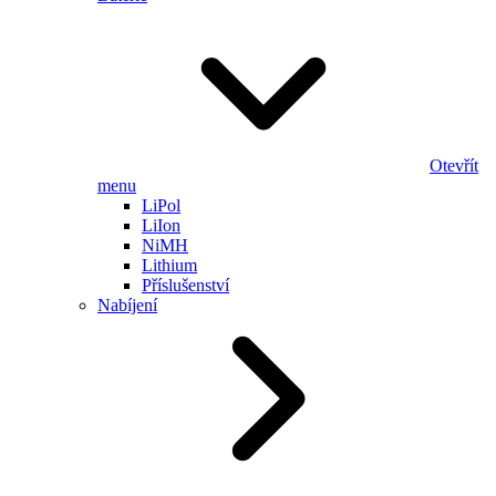
Otevřít
menu
LiPol
LiIon
NiMH
Lithium
Příslušenství
Nabíjení