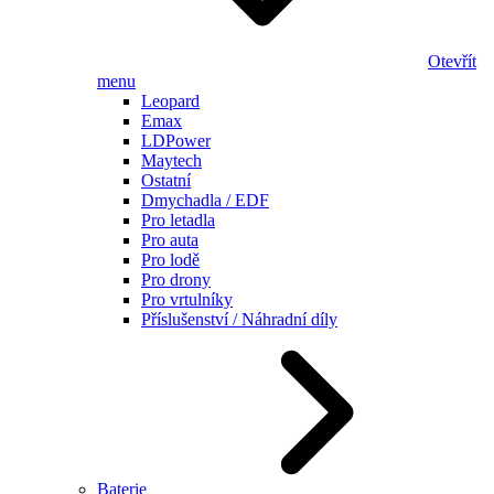
Otevřít
menu
Leopard
Emax
LDPower
Maytech
Ostatní
Dmychadla / EDF
Pro letadla
Pro auta
Pro lodě
Pro drony
Pro vrtulníky
Příslušenství / Náhradní díly
Baterie