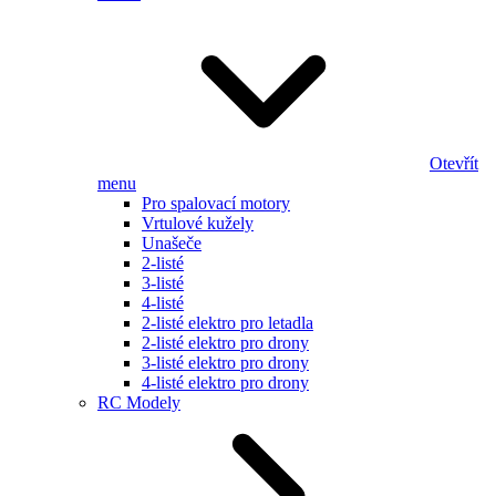
Otevřít
menu
Pro spalovací motory
Vrtulové kužely
Unašeče
2-listé
3-listé
4-listé
2-listé elektro pro letadla
2-listé elektro pro drony
3-listé elektro pro drony
4-listé elektro pro drony
RC Modely