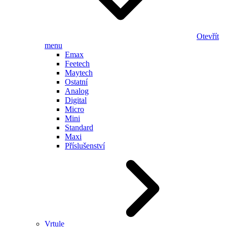
Otevřít
menu
Emax
Feetech
Maytech
Ostatní
Analog
Digital
Micro
Mini
Standard
Maxi
Příslušenství
Vrtule