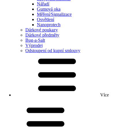
Nářadí
Gumová oka
Měření/Signalizace
Osvětlení
Nanoprotech
Dárkové poukazy
Dárkové předměty
Bug-a-Salt
Výprodej
Odstoupení od kupní smlouvy
Více