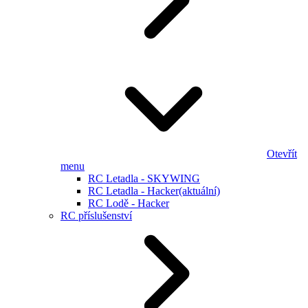
Otevřít
menu
RC Letadla - SKYWING
RC Letadla - Hacker
(aktuální)
RC Lodě - Hacker
RC příslušenství