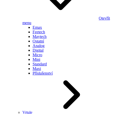
Otevřít
menu
Emax
Feetech
Maytech
Ostatní
Analog
Digital
Micro
Mini
Standard
Maxi
Příslušenství
Vrtule