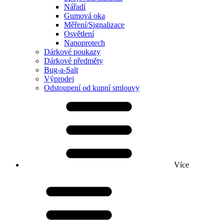
Nářadí
Gumová oka
Měření/Signalizace
Osvětlení
Nanoprotech
Dárkové poukazy
Dárkové předměty
Bug-a-Salt
Výprodej
Odstoupení od kupní smlouvy
Více