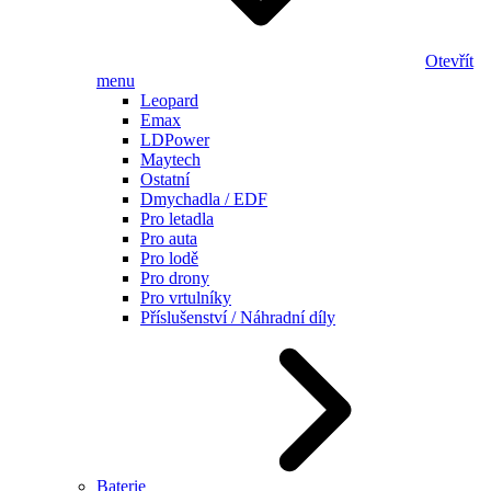
Otevřít
menu
Leopard
Emax
LDPower
Maytech
Ostatní
Dmychadla / EDF
Pro letadla
Pro auta
Pro lodě
Pro drony
Pro vrtulníky
Příslušenství / Náhradní díly
Baterie