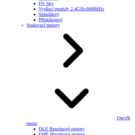
Fly Sky
Vysílací moduly 2.4GHz/868MHz
Simulátory
Příslušenství
Spalovací motory
Otevřít
menu
DLE Benzínové motory
EME Benzínové motory