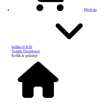
Přejít do
košíku
0 Kč
0
Toggle Dropdown
Košík
je prázdný