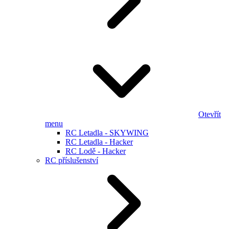
Otevřít
menu
RC Letadla - SKYWING
RC Letadla - Hacker
RC Lodě - Hacker
RC příslušenství