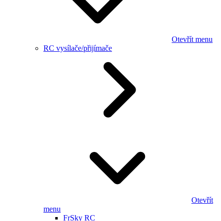
Otevřít menu
RC vysílače/přijímače
Otevřít
menu
FrSky RC