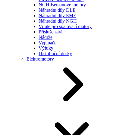
NGH Benzínové motory
Náhradní díly DLE
Náhradní díly EME
Náhradní díly NGH
Vrtule pro spalovací motory
Příslušenství
Nádrže
Vypínače
Výfuky
Distribuční desky
Elektromotory