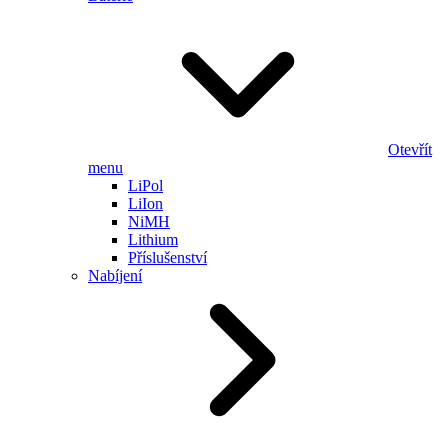
Otevřít
menu
LiPol
LiIon
NiMH
Lithium
Příslušenství
Nabíjení