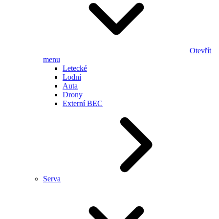
Otevřít
menu
Letecké
Lodní
Auta
Drony
Externí BEC
Serva