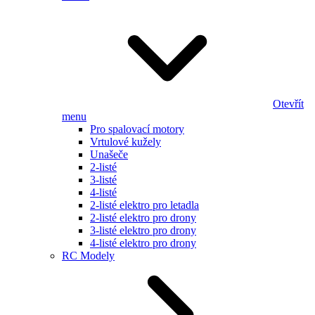
Otevřít
menu
Pro spalovací motory
Vrtulové kužely
Unašeče
2-listé
3-listé
4-listé
2-listé elektro pro letadla
2-listé elektro pro drony
3-listé elektro pro drony
4-listé elektro pro drony
RC Modely