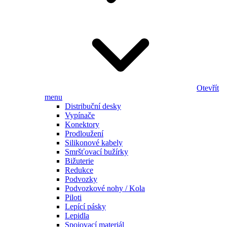
Otevřít
menu
Distribuční desky
Vypínače
Konektory
Prodloužení
Silikonové kabely
Smršťovací bužírky
Bižuterie
Redukce
Podvozky
Podvozkové nohy / Kola
Piloti
Lepící pásky
Lepidla
Spojovací materiál