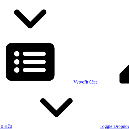
Vytvořit účet
0 Kč
0
Toggle Dropdo