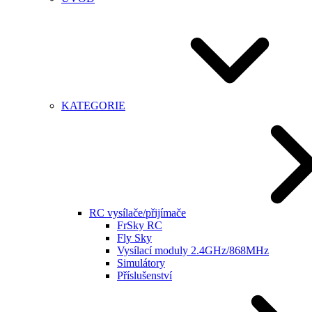
KATEGORIE
RC vysílače/přijímače
FrSky RC
Fly Sky
Vysílací moduly 2.4GHz/868MHz
Simulátory
Příslušenství