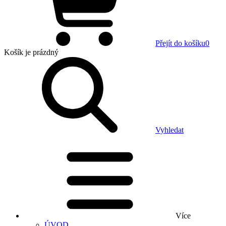
Přejít do košíku
0
Košík
je prázdný
Vyhledat
Více
ÚVOD