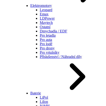
Elektromotory
Leopard
Emax
LDPower
Maytech
Ostatní
Dmychadla / EDF
Pro letadla
Pro auta
Pro lodě
Pro drony
Pro vrtulníky
Příslušenství / Náhradní díly
Baterie
LiPol
LiIon
NiMH