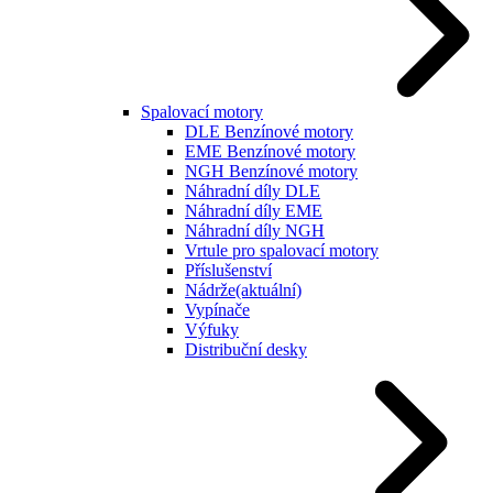
Spalovací motory
DLE Benzínové motory
EME Benzínové motory
NGH Benzínové motory
Náhradní díly DLE
Náhradní díly EME
Náhradní díly NGH
Vrtule pro spalovací motory
Příslušenství
Nádrže
(aktuální)
Vypínače
Výfuky
Distribuční desky