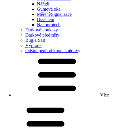
Nářadí
Gumová oka
Měření/Signalizace
Osvětlení
Nanoprotech
Dárkové poukazy
Dárkové předměty
Bug-a-Salt
Výprodej
Odstoupení od kupní smlouvy
Více