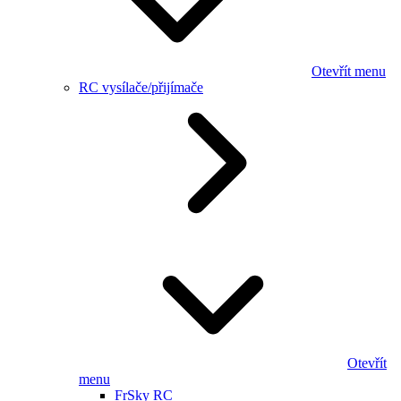
Otevřít menu
RC vysílače/přijímače
Otevřít
menu
FrSky RC