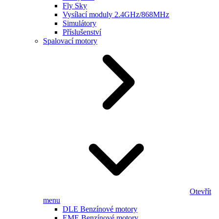
Fly Sky
Vysílací moduly 2.4GHz/868MHz
Simulátory
Příslušenství
Spalovací motory
Otevřít
menu
DLE Benzínové motory
EME Benzínové motory