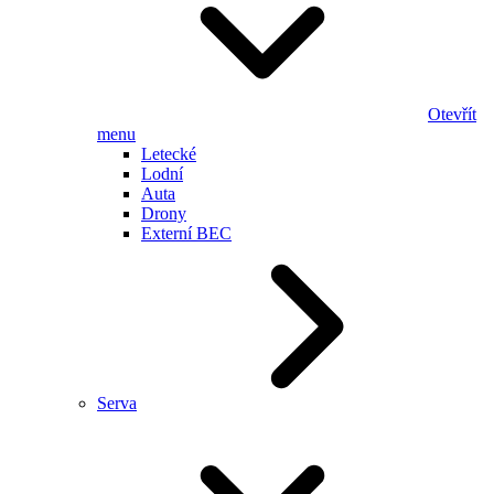
Otevřít
menu
Letecké
Lodní
Auta
Drony
Externí BEC
Serva