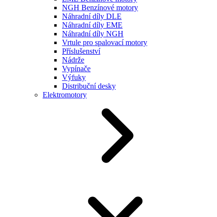
NGH Benzínové motory
Náhradní díly DLE
Náhradní díly EME
Náhradní díly NGH
Vrtule pro spalovací motory
Příslušenství
Nádrže
Vypínače
Výfuky
Distribuční desky
Elektromotory