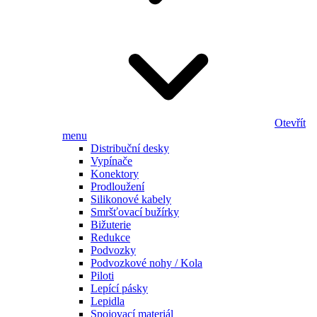
Otevřít
menu
Distribuční desky
Vypínače
Konektory
Prodloužení
Silikonové kabely
Smršťovací bužírky
Bižuterie
Redukce
Podvozky
Podvozkové nohy / Kola
Piloti
Lepící pásky
Lepidla
Spojovací materiál