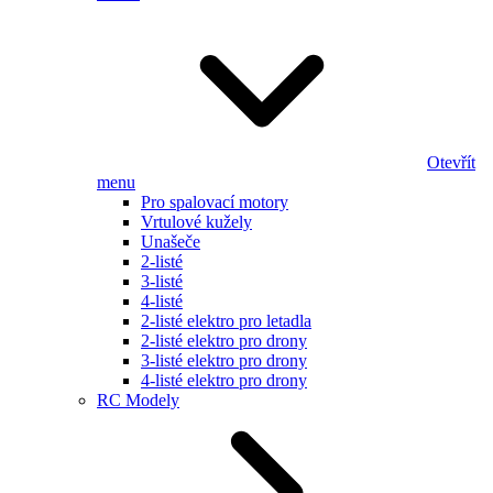
Otevřít
menu
Pro spalovací motory
Vrtulové kužely
Unašeče
2-listé
3-listé
4-listé
2-listé elektro pro letadla
2-listé elektro pro drony
3-listé elektro pro drony
4-listé elektro pro drony
RC Modely