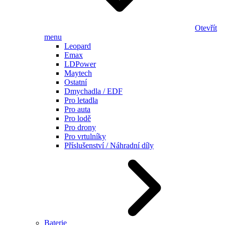
Otevřít
menu
Leopard
Emax
LDPower
Maytech
Ostatní
Dmychadla / EDF
Pro letadla
Pro auta
Pro lodě
Pro drony
Pro vrtulníky
Příslušenství / Náhradní díly
Baterie