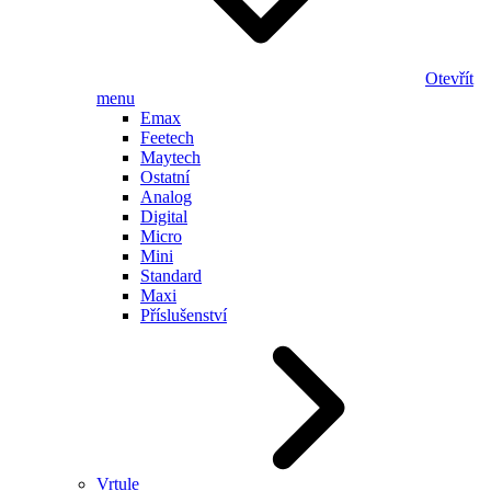
Otevřít
menu
Emax
Feetech
Maytech
Ostatní
Analog
Digital
Micro
Mini
Standard
Maxi
Příslušenství
Vrtule