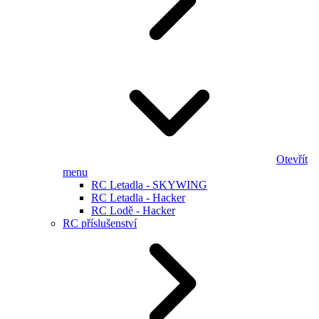
Otevřít
menu
RC Letadla - SKYWING
RC Letadla - Hacker
RC Lodě - Hacker
RC příslušenství