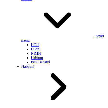
Otevřít
menu
LiPol
LiIon
NiMH
Lithium
Příslušenství
Nabíjení