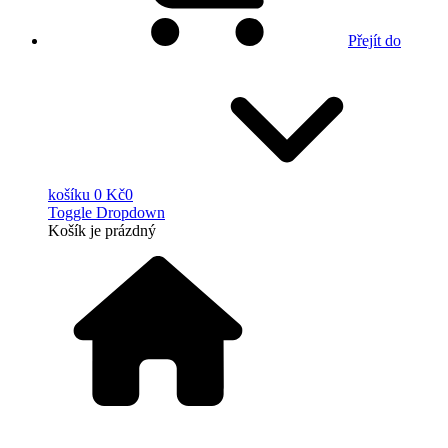
Přejít do
košíku
0 Kč
0
Toggle Dropdown
Košík
je prázdný