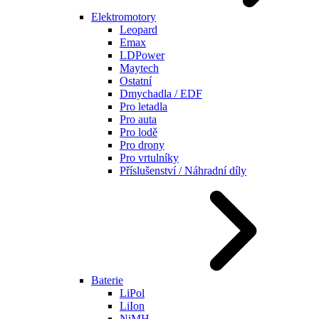
Elektromotory
Leopard
Emax
LDPower
Maytech
Ostatní
Dmychadla / EDF
Pro letadla
Pro auta
Pro lodě
Pro drony
Pro vrtulníky
Příslušenství / Náhradní díly
Baterie
LiPol
LiIon
NiMH