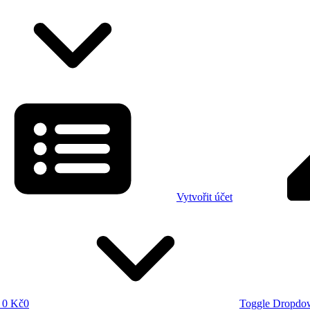
Vytvořit účet
0 Kč
0
Toggle Dropdo