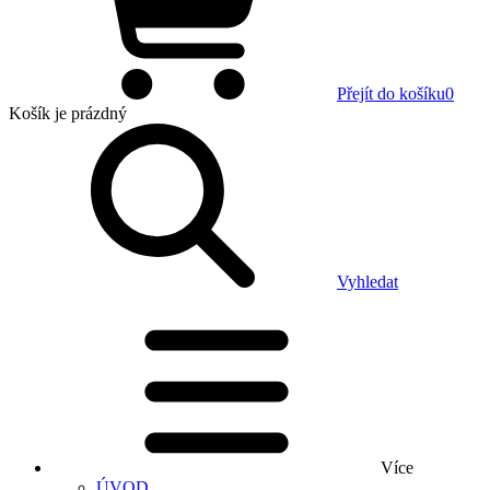
Přejít do košíku
0
Košík
je prázdný
Vyhledat
Více
ÚVOD