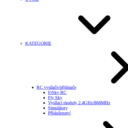
KATEGORIE
RC vysílače/přijímače
FrSky RC
Fly Sky
Vysílací moduly 2.4GHz/868MHz
Simulátory
Příslušenství