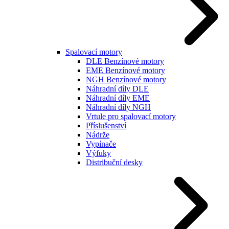
Spalovací motory
DLE Benzínové motory
EME Benzínové motory
NGH Benzínové motory
Náhradní díly DLE
Náhradní díly EME
Náhradní díly NGH
Vrtule pro spalovací motory
Příslušenství
Nádrže
Vypínače
Výfuky
Distribuční desky