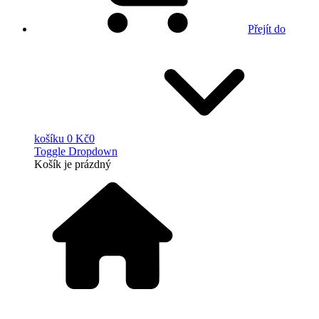
Přejít do
košíku
0 Kč
0
Toggle Dropdown
Košík
je prázdný