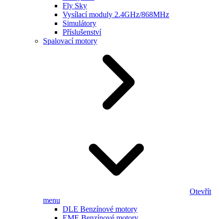
Fly Sky
Vysílací moduly 2.4GHz/868MHz
Simulátory
Příslušenství
Spalovací motory
Otevřít
menu
DLE Benzínové motory
EME Benzínové motory