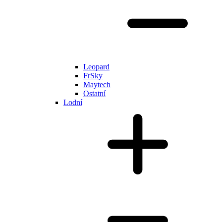
Leopard
FrSky
Maytech
Ostatní
Lodní