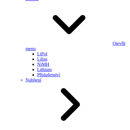
Otevřít
menu
LiPol
LiIon
NiMH
Lithium
Příslušenství
Nabíjení