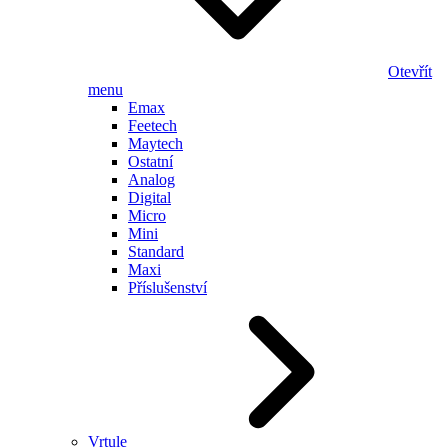
Otevřít
menu
Emax
Feetech
Maytech
Ostatní
Analog
Digital
Micro
Mini
Standard
Maxi
Příslušenství
Vrtule