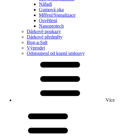
Nářadí
Gumová oka
Měření/Signalizace
Osvětlení
Nanoprotech
Dárkové poukazy
Dárkové předměty
Bug-a-Salt
Výprodej
Odstoupení od kupní smlouvy
Více