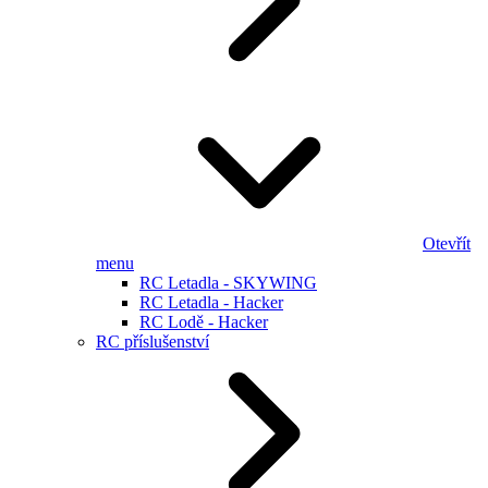
Otevřít
menu
RC Letadla - SKYWING
RC Letadla - Hacker
RC Lodě - Hacker
RC příslušenství