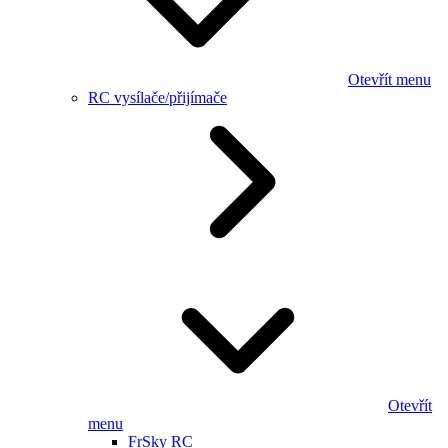
Otevřít menu
RC vysílače/přijímače
Otevřít
menu
FrSky RC