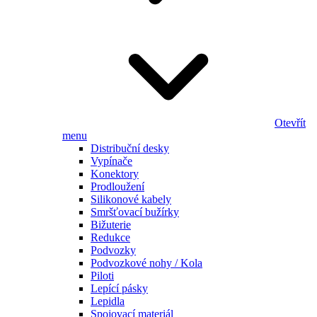
Otevřít
menu
Distribuční desky
Vypínače
Konektory
Prodloužení
Silikonové kabely
Smršťovací bužírky
Bižuterie
Redukce
Podvozky
Podvozkové nohy / Kola
Piloti
Lepící pásky
Lepidla
Spojovací materiál