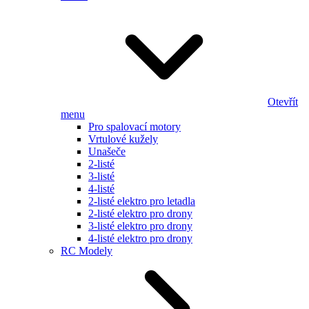
Otevřít
menu
Pro spalovací motory
Vrtulové kužely
Unašeče
2-listé
3-listé
4-listé
2-listé elektro pro letadla
2-listé elektro pro drony
3-listé elektro pro drony
4-listé elektro pro drony
RC Modely