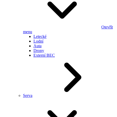
Otevřít
menu
Letecké
Lodní
Auta
Drony
Externí BEC
Serva