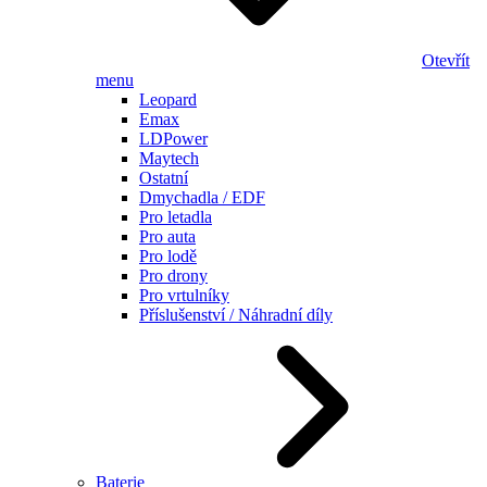
Otevřít
menu
Leopard
Emax
LDPower
Maytech
Ostatní
Dmychadla / EDF
Pro letadla
Pro auta
Pro lodě
Pro drony
Pro vrtulníky
Příslušenství / Náhradní díly
Baterie