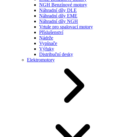
NGH Benzínové motory
Náhradní díly DLE
Náhradní díly EME
Náhradní díly NGH
Vrtule pro spalovací motory
Příslušenství
Nádrže
Vypínače
Výfuky
Distribuční desky
Elektromotory