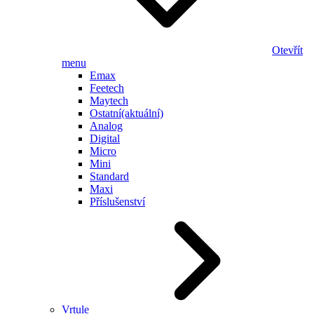
Otevřít
menu
Emax
Feetech
Maytech
Ostatní
(aktuální)
Analog
Digital
Micro
Mini
Standard
Maxi
Příslušenství
Vrtule