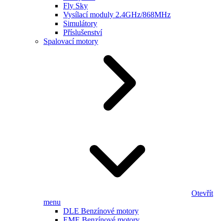
Fly Sky
Vysílací moduly 2.4GHz/868MHz
Simulátory
Příslušenství
Spalovací motory
Otevřít
menu
DLE Benzínové motory
EME Benzínové motory