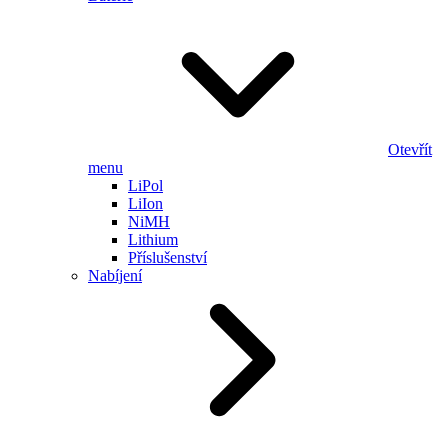
Otevřít
menu
LiPol
LiIon
NiMH
Lithium
Příslušenství
Nabíjení