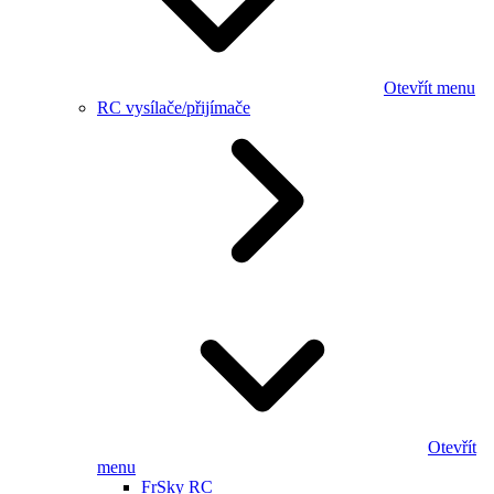
Otevřít menu
RC vysílače/přijímače
Otevřít
menu
FrSky RC