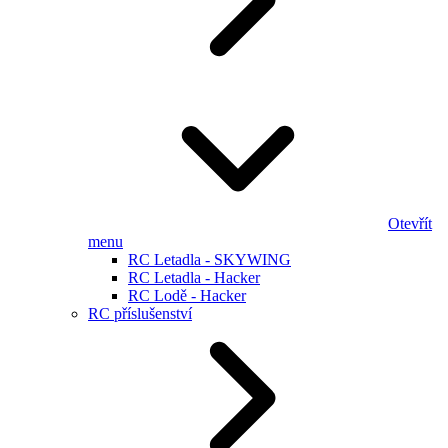
Otevřít
menu
RC Letadla - SKYWING
RC Letadla - Hacker
RC Lodě - Hacker
RC příslušenství