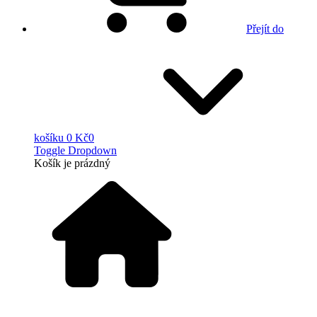
Přejít do
košíku
0 Kč
0
Toggle Dropdown
Košík
je prázdný