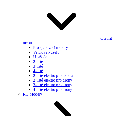
Otevřít
menu
Pro spalovací motory
Vrtulové kužely
Unašeče
2-listé
3-listé
4-listé
2-listé elektro pro letadla
2-listé elektro pro drony
3-listé elektro pro drony
4-listé elektro pro drony
RC Modely