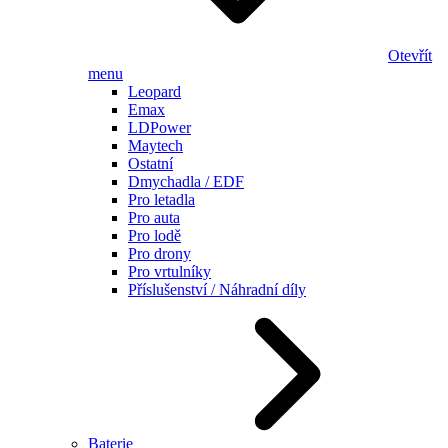
Otevřít
menu
Leopard
Emax
LDPower
Maytech
Ostatní
Dmychadla / EDF
Pro letadla
Pro auta
Pro lodě
Pro drony
Pro vrtulníky
Příslušenství / Náhradní díly
Baterie