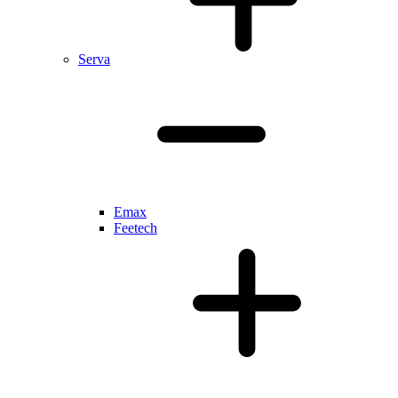
Serva
Emax
Feetech