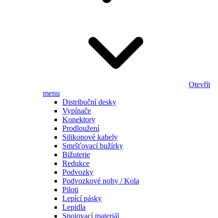
Otevřít
menu
Distribuční desky
Vypínače
Konektory
Prodloužení
Silikonové kabely
Smršťovací bužírky
Bižuterie
Redukce
Podvozky
Podvozkové nohy / Kola
Piloti
Lepící pásky
Lepidla
Spojovací materiál