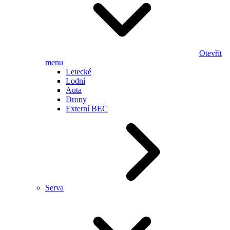
Otevřít
menu
Letecké
Lodní
Auta
Drony
Externí BEC
Serva