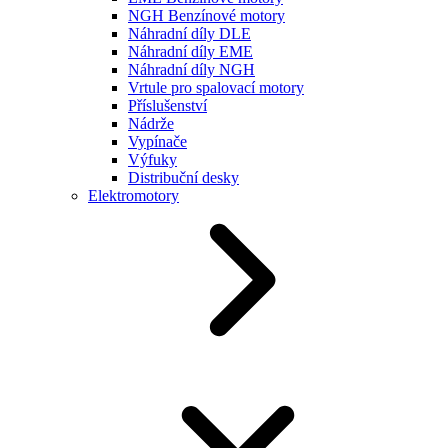
NGH Benzínové motory
Náhradní díly DLE
Náhradní díly EME
Náhradní díly NGH
Vrtule pro spalovací motory
Příslušenství
Nádrže
Vypínače
Výfuky
Distribuční desky
Elektromotory