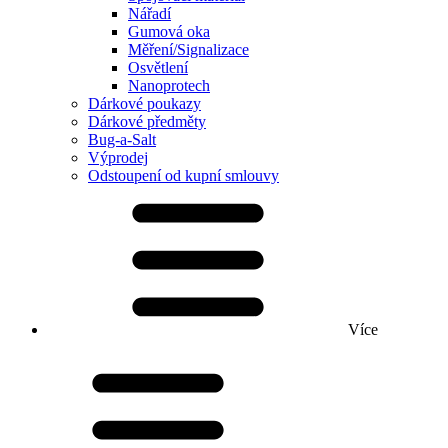
Nářadí
Gumová oka
Měření/Signalizace
Osvětlení
Nanoprotech
Dárkové poukazy
Dárkové předměty
Bug-a-Salt
Výprodej
Odstoupení od kupní smlouvy
Více