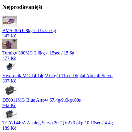
Nejprodávanější
BMS-306 0.8kg / .11sec / 6g
347 Kč
Turnigy 380MG 3.6kg / .15sec / 15.6g
477 Kč
Hextronik MG-14 14g/2.6kg/0.11sec Digital Aircraft Servo
337 Kč
D50011MG Blue Arrow 57.4g/9.6kg/.08s
942 Kč
TGY-1440A Analog Servo 20T (V2) 0.8kg / 0.10sec / 4.4g
189 Kč