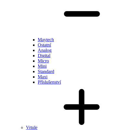
Maytech
Ostatní
Analog
Digital
Micro
Mini
Standard
Maxi
Příslušenství
Vrtule