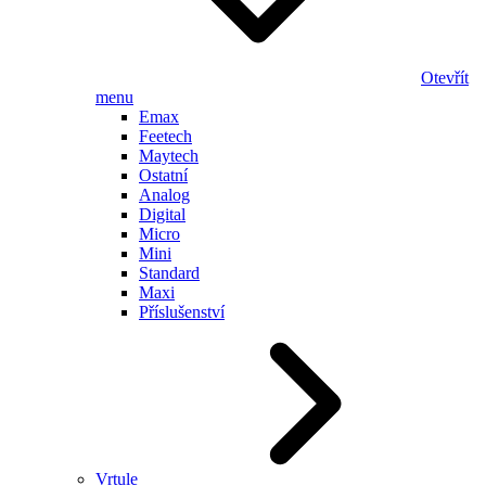
Otevřít
menu
Emax
Feetech
Maytech
Ostatní
Analog
Digital
Micro
Mini
Standard
Maxi
Příslušenství
Vrtule