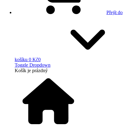
Přejít do
košíku
0 Kč
0
Toggle Dropdown
Košík
je prázdný