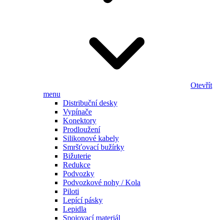
Otevřít
menu
Distribuční desky
Vypínače
Konektory
Prodloužení
Silikonové kabely
Smršťovací bužírky
Bižuterie
Redukce
Podvozky
Podvozkové nohy / Kola
Piloti
Lepící pásky
Lepidla
Spojovací materiál