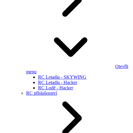
Otevřít
menu
RC Letadla - SKYWING
RC Letadla - Hacker
RC Lodě - Hacker
RC příslušenství