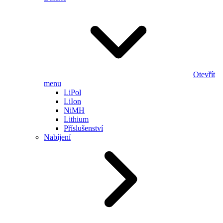
Otevřít
menu
LiPol
LiIon
NiMH
Lithium
Příslušenství
Nabíjení