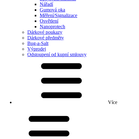
Nářadí
Gumová oka
Měření/Signalizace
Osvětlení
Nanoprotech
Dárkové poukazy
Dárkové předměty
Bug-a-Salt
Výprodej
Odstoupení od kupní smlouvy
Více