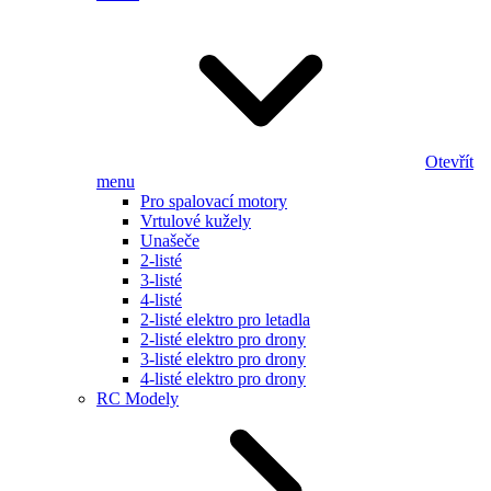
Otevřít
menu
Pro spalovací motory
Vrtulové kužely
Unašeče
2-listé
3-listé
4-listé
2-listé elektro pro letadla
2-listé elektro pro drony
3-listé elektro pro drony
4-listé elektro pro drony
RC Modely