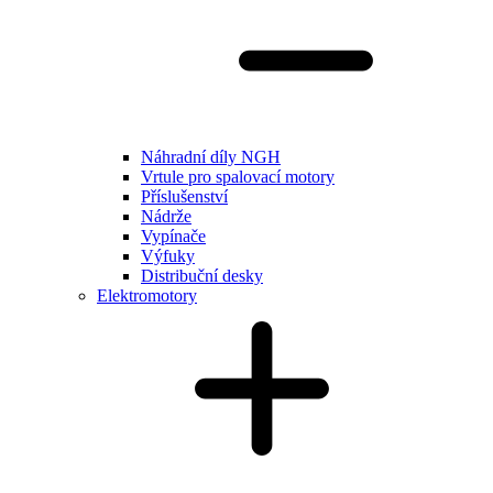
Náhradní díly NGH
Vrtule pro spalovací motory
Příslušenství
Nádrže
Vypínače
Výfuky
Distribuční desky
Elektromotory