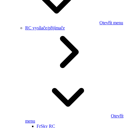
Otevřít menu
RC vysílače/přijímače
Otevřít
menu
FrSky RC