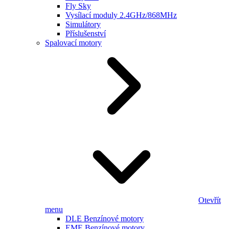
Fly Sky
Vysílací moduly 2.4GHz/868MHz
Simulátory
Příslušenství
Spalovací motory
Otevřít
menu
DLE Benzínové motory
EME Benzínové motory