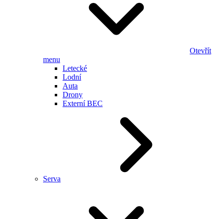
Otevřít
menu
Letecké
Lodní
Auta
Drony
Externí BEC
Serva