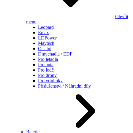
Otevřít
menu
Leopard
Emax
LDPower
Maytech
Ostatní
Dmychadla / EDF
Pro letadla
Pro auta
Pro lodě
Pro drony
Pro vrtulníky
Příslušenství / Náhradní díly
Baterie