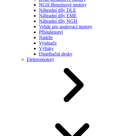
NGH Benzínové motory
Náhradní díly DLE
Náhradní díly EME
Náhradní díly NGH
Vrtule pro spalovací motory
Příslušenství
Nádrže
Vypínače
Výfuky
Distribuční desky
Elektromotory