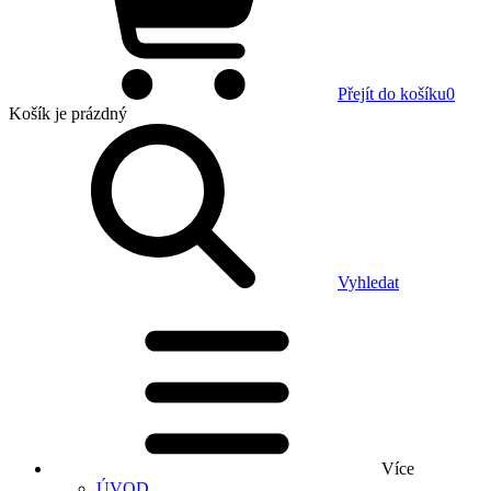
Přejít do košíku
0
Košík
je prázdný
Vyhledat
Více
ÚVOD