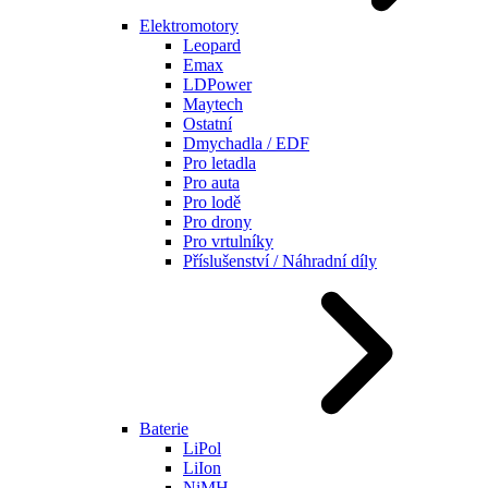
Elektromotory
Leopard
Emax
LDPower
Maytech
Ostatní
Dmychadla / EDF
Pro letadla
Pro auta
Pro lodě
Pro drony
Pro vrtulníky
Příslušenství / Náhradní díly
Baterie
LiPol
LiIon
NiMH