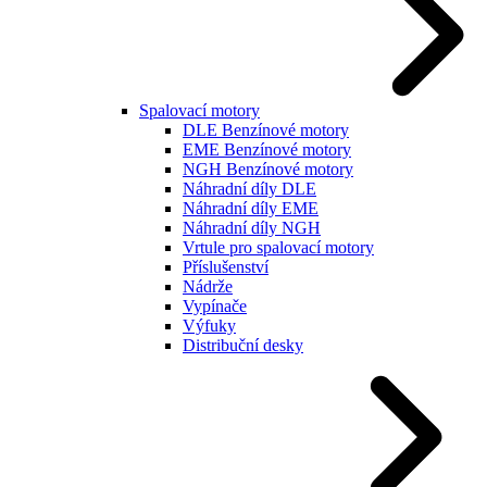
Spalovací motory
DLE Benzínové motory
EME Benzínové motory
NGH Benzínové motory
Náhradní díly DLE
Náhradní díly EME
Náhradní díly NGH
Vrtule pro spalovací motory
Příslušenství
Nádrže
Vypínače
Výfuky
Distribuční desky