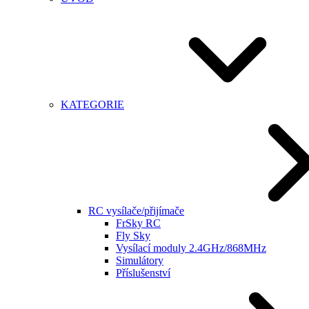
KATEGORIE
RC vysílače/přijímače
FrSky RC
Fly Sky
Vysílací moduly 2.4GHz/868MHz
Simulátory
Příslušenství