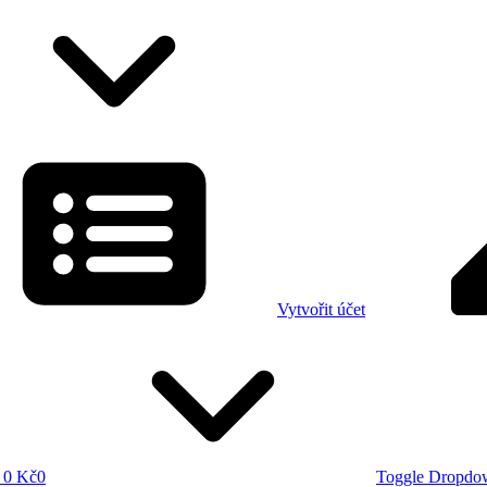
Vytvořit účet
0 Kč
0
Toggle Dropdo