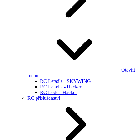
Otevřít
menu
RC Letadla - SKYWING
RC Letadla - Hacker
RC Lodě - Hacker
RC příslušenství