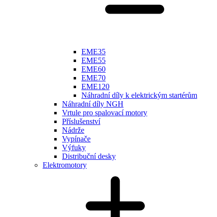
EME35
EME55
EME60
EME70
EME120
Náhradní díly k elektrickým startérům
Náhradní díly NGH
Vrtule pro spalovací motory
Příslušenství
Nádrže
Vypínače
Výfuky
Distribuční desky
Elektromotory