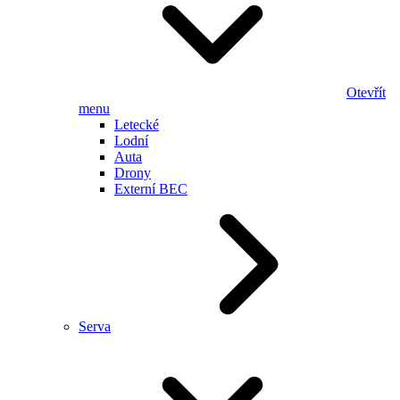
Otevřít
menu
Letecké
Lodní
Auta
Drony
Externí BEC
Serva