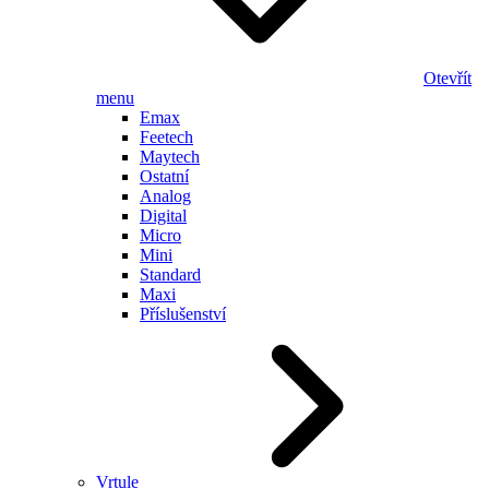
Otevřít
menu
Emax
Feetech
Maytech
Ostatní
Analog
Digital
Micro
Mini
Standard
Maxi
Příslušenství
Vrtule