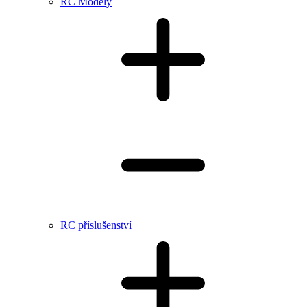
RC Modely
RC příslušenství