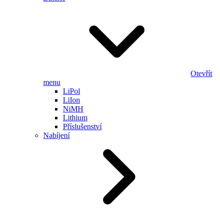
Otevřít
menu
LiPol
LiIon
NiMH
Lithium
Příslušenství
Nabíjení