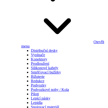
Otevřít
menu
Distribuční desky
Vypínače
Konektory
Prodloužení
Silikonové kabely
Smršťovací bužírky
Bižuterie
Redukce
Podvozky
Podvozkové nohy / Kola
Piloti
Lepící pásky
Lepidla
Spojovací materiál