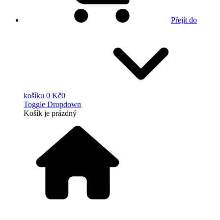
Přejít do
košíku
0 Kč
0
Toggle Dropdown
Košík
je prázdný