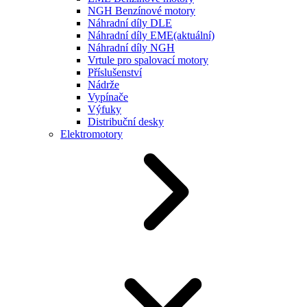
NGH Benzínové motory
Náhradní díly DLE
Náhradní díly EME
(aktuální)
Náhradní díly NGH
Vrtule pro spalovací motory
Příslušenství
Nádrže
Vypínače
Výfuky
Distribuční desky
Elektromotory