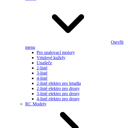
Otevřít
menu
Pro spalovací motory
Vrtulové kužely
Unašeče
2-listé
3-listé
4-listé
2-listé elektro pro letadla
2-listé elektro pro drony
3-listé elektro pro drony
4-listé elektro pro drony
RC Modely