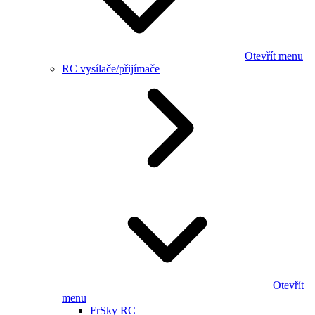
Otevřít menu
RC vysílače/přijímače
Otevřít
menu
FrSky RC