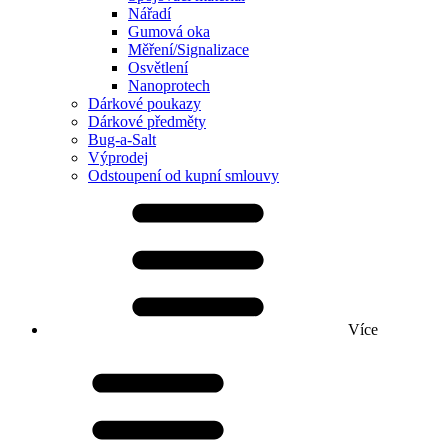
Nářadí
Gumová oka
Měření/Signalizace
Osvětlení
Nanoprotech
Dárkové poukazy
Dárkové předměty
Bug-a-Salt
Výprodej
Odstoupení od kupní smlouvy
Více