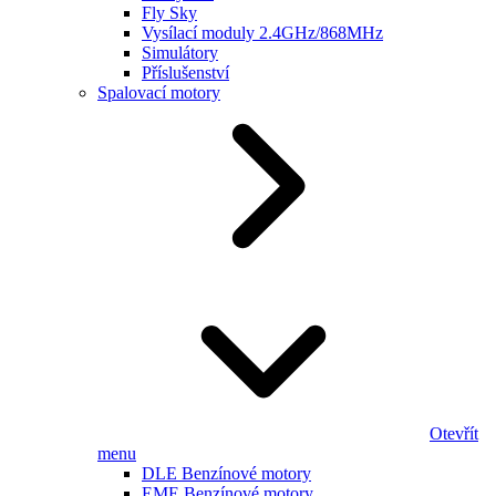
Fly Sky
Vysílací moduly 2.4GHz/868MHz
Simulátory
Příslušenství
Spalovací motory
Otevřít
menu
DLE Benzínové motory
EME Benzínové motory