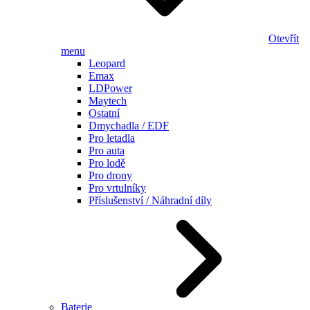
Otevřít
menu
Leopard
Emax
LDPower
Maytech
Ostatní
Dmychadla / EDF
Pro letadla
Pro auta
Pro lodě
Pro drony
Pro vrtulníky
Příslušenství / Náhradní díly
Baterie