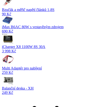
Bzučák a měřič napětí článků 1-8S
90 Kč
iMax B6AC 80W s vestavěným zdrojem
690 Kč
iCharger X8 1100W 8S 30A
3 998 Kč
Multi Adaptér pro nabíjení
259 Kč
Balanční deska - XH
249 Kč