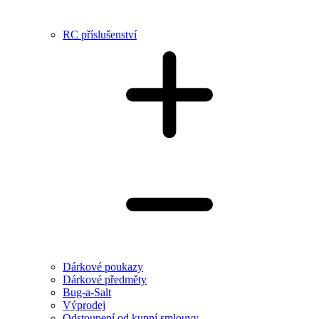
RC příslušenství
Dárkové poukazy
Dárkové předměty
Bug-a-Salt
Výprodej
Odstoupení od kupní smlouvy