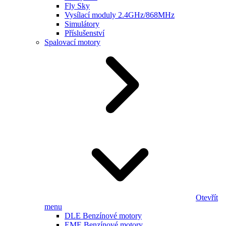
Fly Sky
Vysílací moduly 2.4GHz/868MHz
Simulátory
Příslušenství
Spalovací motory
Otevřít
menu
DLE Benzínové motory
EME Benzínové motory