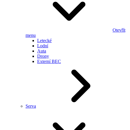
Otevřít
menu
Letecké
Lodní
Auta
Drony
Externí BEC
Serva