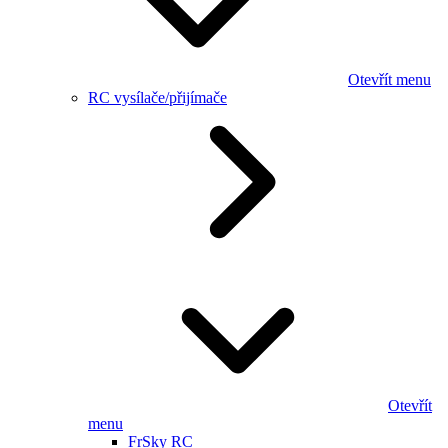
Otevřít menu
RC vysílače/přijímače
Otevřít
menu
FrSky RC