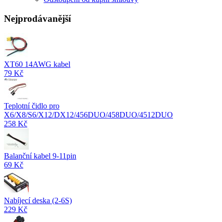
Nejprodávanější
XT60 14AWG kabel
79 Kč
Teplotní čidlo pro
X6/X8/S6/X12/DX12/456DUO/458DUO/4512DUO
258 Kč
Balanční kabel 9-11pin
69 Kč
Nabíjecí deska (2-6S)
229 Kč