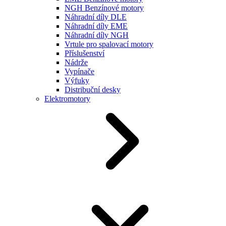
NGH Benzínové motory
Náhradní díly DLE
Náhradní díly EME
Náhradní díly NGH
Vrtule pro spalovací motory
Příslušenství
Nádrže
Vypínače
Výfuky
Distribuční desky
Elektromotory