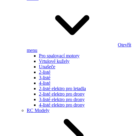
Otevřít
menu
Pro spalovací motory
Vrtulové kužely
Unašeče
2-listé
3-listé
4-listé
2-listé elektro pro letadla
2-listé elektro pro drony
3-listé elektro pro drony
4-listé elektro pro drony
RC Modely