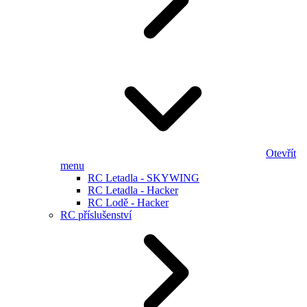
Otevřít
menu
RC Letadla - SKYWING
RC Letadla - Hacker
RC Lodě - Hacker
RC příslušenství