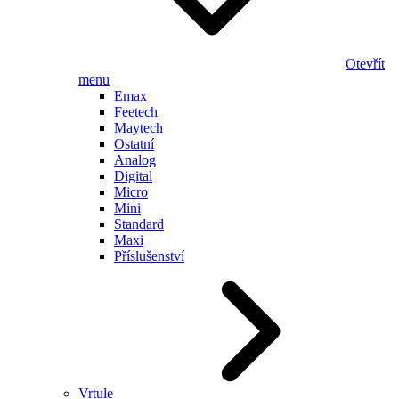
Otevřít
menu
Emax
Feetech
Maytech
Ostatní
Analog
Digital
Micro
Mini
Standard
Maxi
Příslušenství
Vrtule