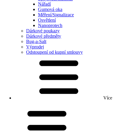
Nářadí
Gumová oka
Měření/Signalizace
Osvětlení
Nanoprotech
Dárkové poukazy
Dárkové předměty
Bug-a-Salt
Výprodej
Odstoupení od kupní smlouvy
Více