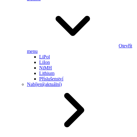
Otevřít
menu
LiPol
LiIon
NiMH
Lithium
Příslušenství
Nabíjení
(aktuální)