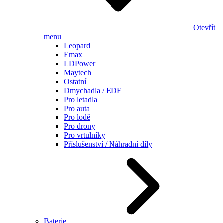
Otevřít
menu
Leopard
Emax
LDPower
Maytech
Ostatní
Dmychadla / EDF
Pro letadla
Pro auta
Pro lodě
Pro drony
Pro vrtulníky
Příslušenství / Náhradní díly
Baterie