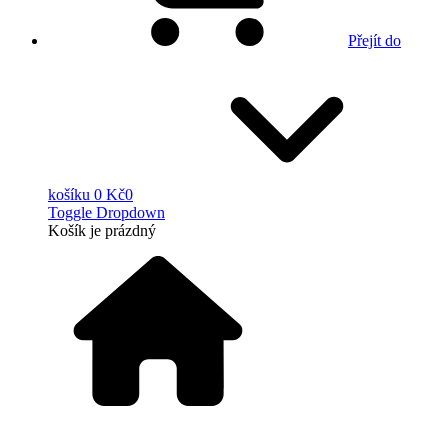
Přejít do
košíku
0 Kč
0
Toggle Dropdown
Košík
je prázdný