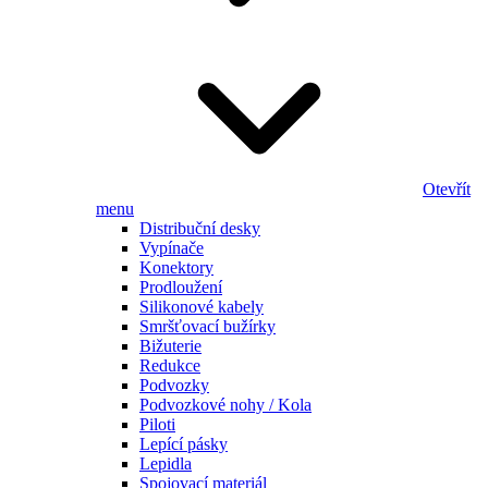
Otevřít
menu
Distribuční desky
Vypínače
Konektory
Prodloužení
Silikonové kabely
Smršťovací bužírky
Bižuterie
Redukce
Podvozky
Podvozkové nohy / Kola
Piloti
Lepící pásky
Lepidla
Spojovací materiál