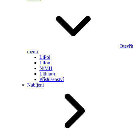
Otevřít
menu
LiPol
LiIon
NiMH
Lithium
Příslušenství
Nabíjení