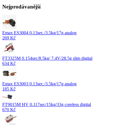
Nejprodávanější
Emax ES3004 0.13sec./3.5kg/17g analog
269 Kč
FT3325M 0.154sec/8.5kg/ 7.4V/28.5g slim digital
634 Kč
Emax ES3003 0.13sec./3.5kg/17g analog
185 Kč
FT9015M HV 0.117sec/15kg/33g coreless digital
670 Kč