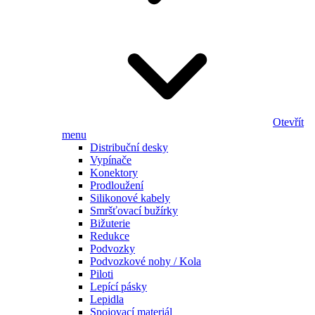
Otevřít
menu
Distribuční desky
Vypínače
Konektory
Prodloužení
Silikonové kabely
Smršťovací bužírky
Bižuterie
Redukce
Podvozky
Podvozkové nohy / Kola
Piloti
Lepící pásky
Lepidla
Spojovací materiál