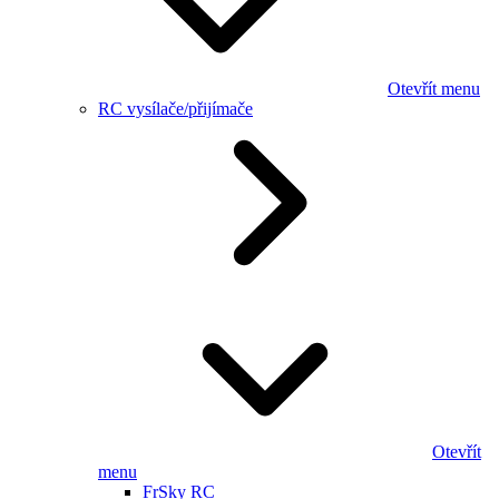
Otevřít menu
RC vysílače/přijímače
Otevřít
menu
FrSky RC