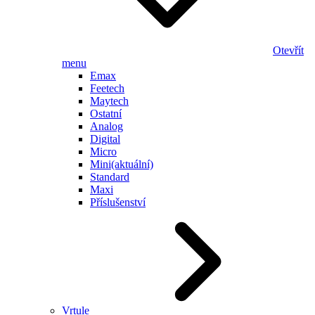
Otevřít
menu
Emax
Feetech
Maytech
Ostatní
Analog
Digital
Micro
Mini
(aktuální)
Standard
Maxi
Příslušenství
Vrtule