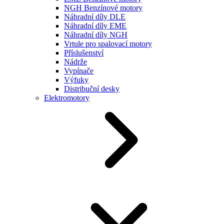
NGH Benzínové motory
Náhradní díly DLE
Náhradní díly EME
Náhradní díly NGH
Vrtule pro spalovací motory
Příslušenství
Nádrže
Vypínače
Výfuky
Distribuční desky
Elektromotory