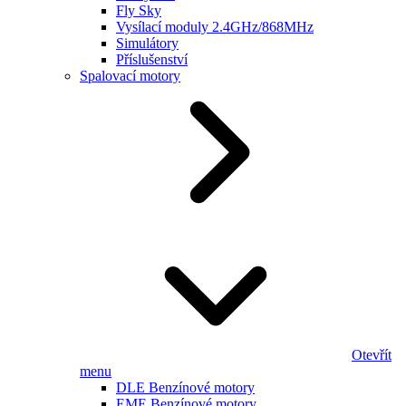
Fly Sky
Vysílací moduly 2.4GHz/868MHz
Simulátory
Příslušenství
Spalovací motory
Otevřít
menu
DLE Benzínové motory
EME Benzínové motory