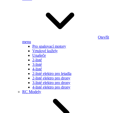
Otevřít
menu
Pro spalovací motory
Vrtulové kužely
Unašeče
2-listé
3-listé
4-listé
2-listé elektro pro letadla
2-listé elektro pro drony
3-listé elektro pro drony
4-listé elektro pro drony
RC Modely