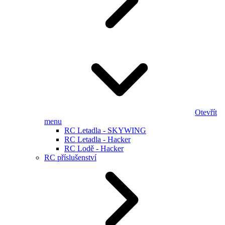
Otevřít
menu
RC Letadla - SKYWING
RC Letadla - Hacker
RC Lodě - Hacker
RC příslušenství