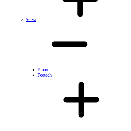
Serva
Emax
Feetech