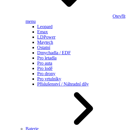
Otevřít
menu
Leopard
Emax
LDPower
Maytech
Ostatní
Dmychadla / EDF
Pro letadla
Pro auta
Pro lodě
Pro drony
Pro vrtulníky
Příslušenství / Náhradní díly
Baterie