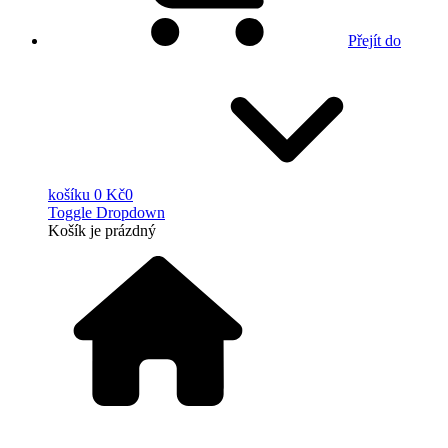
Přejít do
košíku
0 Kč
0
Toggle Dropdown
Košík
je prázdný