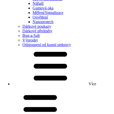
Nářadí
Gumová oka
Měření/Signalizace
Osvětlení
Nanoprotech
Dárkové poukazy
Dárkové předměty
Bug-a-Salt
Výprodej
Odstoupení od kupní smlouvy
Více