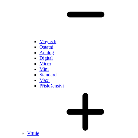
Maytech
Ostatní
Analog
Digital
Micro
Mini
Standard
Maxi
Příslušenství
Vrtule