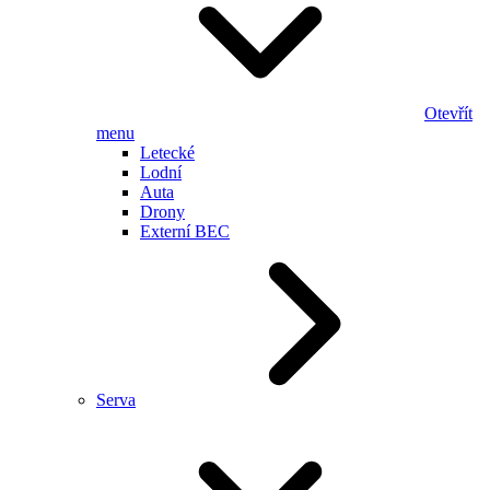
Otevřít
menu
Letecké
Lodní
Auta
Drony
Externí BEC
Serva