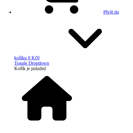
Přejít do
košíku
0 Kč
0
Toggle Dropdown
Košík
je prázdný