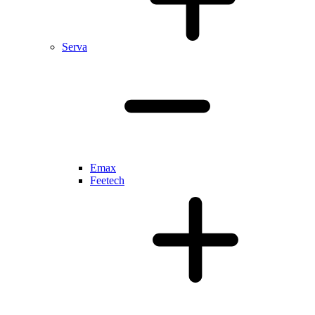
Serva
Emax
Feetech