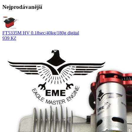
Nejprodávanější
FT5335M HV 0.18sec/40kg/180g digital
939 Kč