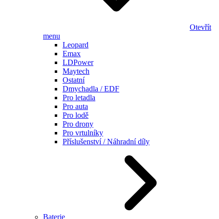
Otevřít
menu
Leopard
Emax
LDPower
Maytech
Ostatní
Dmychadla / EDF
Pro letadla
Pro auta
Pro lodě
Pro drony
Pro vrtulníky
Příslušenství / Náhradní díly
Baterie