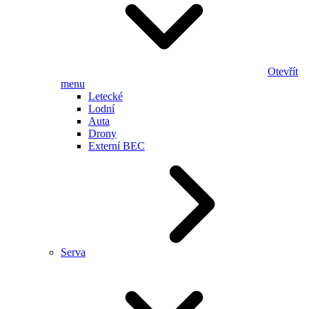
Otevřít
menu
Letecké
Lodní
Auta
Drony
Externí BEC
Serva