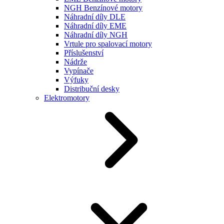
NGH Benzínové motory
Náhradní díly DLE
Náhradní díly EME
Náhradní díly NGH
Vrtule pro spalovací motory
Příslušenství
Nádrže
Vypínače
Výfuky
Distribuční desky
Elektromotory