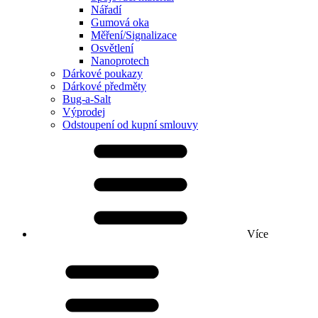
Nářadí
Gumová oka
Měření/Signalizace
Osvětlení
Nanoprotech
Dárkové poukazy
Dárkové předměty
Bug-a-Salt
Výprodej
Odstoupení od kupní smlouvy
Více