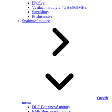
Fly Sky
Vysílací moduly 2.4GHz/868MHz
Simulátory
Příslušenství
Spalovací motory
Otevřít
menu
DLE Benzínové motory
EME Benzínové motory