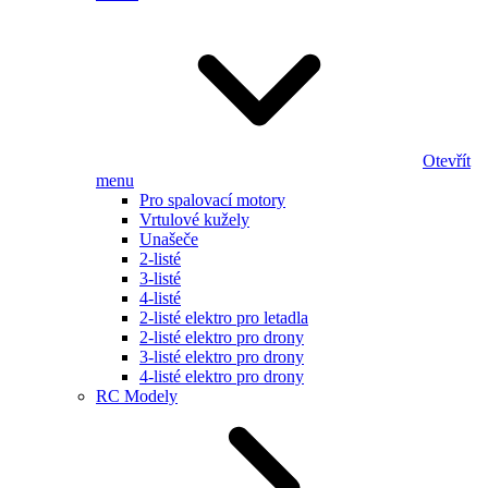
Otevřít
menu
Pro spalovací motory
Vrtulové kužely
Unašeče
2-listé
3-listé
4-listé
2-listé elektro pro letadla
2-listé elektro pro drony
3-listé elektro pro drony
4-listé elektro pro drony
RC Modely