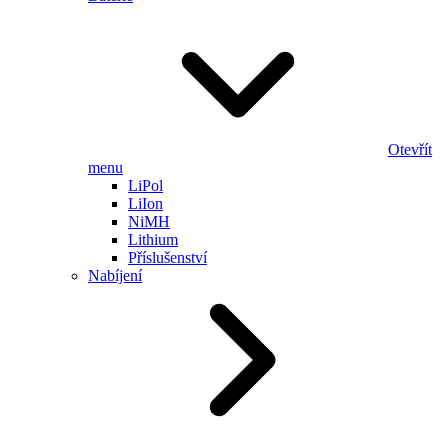
Otevřít
menu
LiPol
LiIon
NiMH
Lithium
Příslušenství
Nabíjení