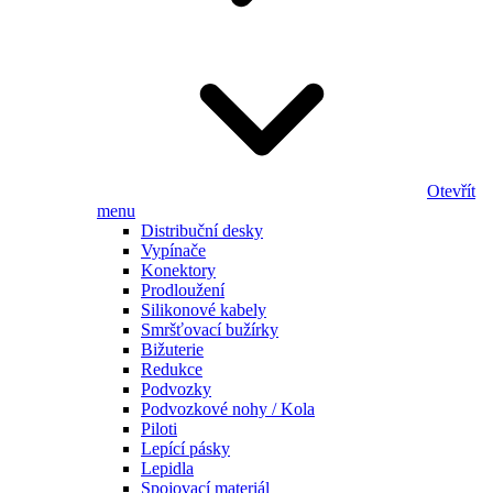
Otevřít
menu
Distribuční desky
Vypínače
Konektory
Prodloužení
Silikonové kabely
Smršťovací bužírky
Bižuterie
Redukce
Podvozky
Podvozkové nohy / Kola
Piloti
Lepící pásky
Lepidla
Spojovací materiál