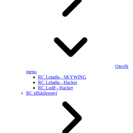
Otevřít
menu
RC Letadla - SKYWING
RC Letadla - Hacker
RC Lodě - Hacker
RC příslušenství