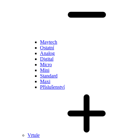
Maytech
Ostatní
Analog
Digital
Micro
Mini
Standard
Maxi
Příslušenství
Vrtule