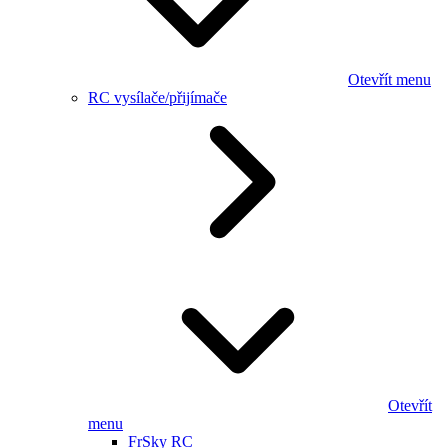
Otevřít menu
RC vysílače/přijímače
Otevřít
menu
FrSky RC