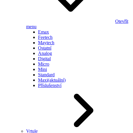
Otevřít
menu
Emax
Feetech
Maytech
Ostatní
Analog
Digital
Micro
Mini
Standard
Maxi
(aktuální)
Příslušenství
Vrtule