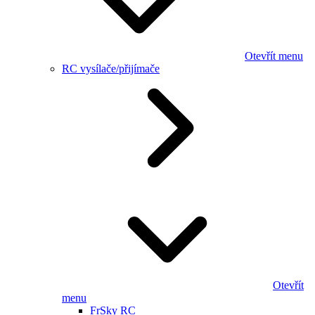
Otevřít menu
RC vysílače/přijímače
Otevřít
menu
FrSky RC