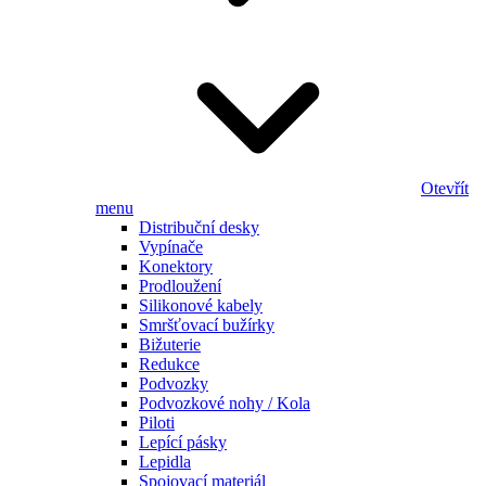
Otevřít
menu
Distribuční desky
Vypínače
Konektory
Prodloužení
Silikonové kabely
Smršťovací bužírky
Bižuterie
Redukce
Podvozky
Podvozkové nohy / Kola
Piloti
Lepící pásky
Lepidla
Spojovací materiál