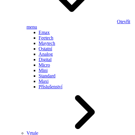
Otevřít
menu
Emax
Feetech
Maytech
Ostatní
Analog
Digital
Micro
Mini
Standard
Maxi
Příslušenství
Vrtule