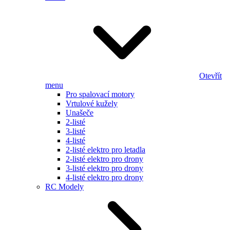
Otevřít
menu
Pro spalovací motory
Vrtulové kužely
Unašeče
2-listé
3-listé
4-listé
2-listé elektro pro letadla
2-listé elektro pro drony
3-listé elektro pro drony
4-listé elektro pro drony
RC Modely