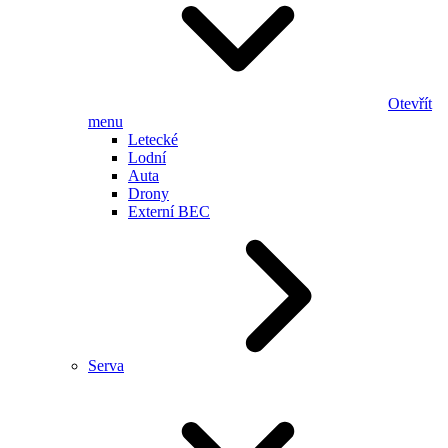
Otevřít
menu
Letecké
Lodní
Auta
Drony
Externí BEC
Serva