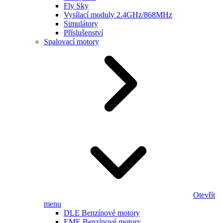
Fly Sky
Vysílací moduly 2.4GHz/868MHz
Simulátory
Příslušenství
Spalovací motory
Otevřít
menu
DLE Benzínové motory
EME Benzínové motory