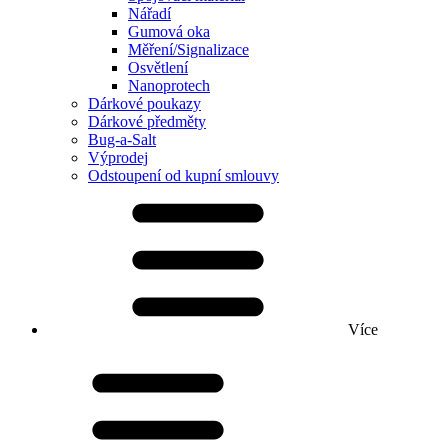
Nářadí
Gumová oka
Měření/Signalizace
Osvětlení
Nanoprotech
Dárkové poukazy
Dárkové předměty
Bug-a-Salt
Výprodej
Odstoupení od kupní smlouvy
Více