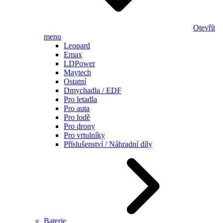
Otevřít
menu
Leopard
Emax
LDPower
Maytech
Ostatní
Dmychadla / EDF
Pro letadla
Pro auta
Pro lodě
Pro drony
Pro vrtulníky
Příslušenství / Náhradní díly
Baterie