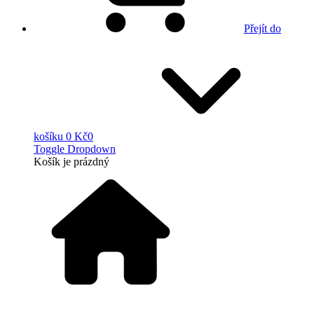
Přejít do
košíku
0 Kč
0
Toggle Dropdown
Košík
je prázdný