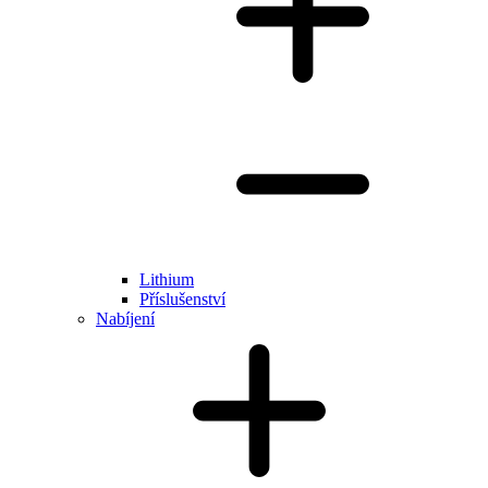
Lithium
Příslušenství
Nabíjení