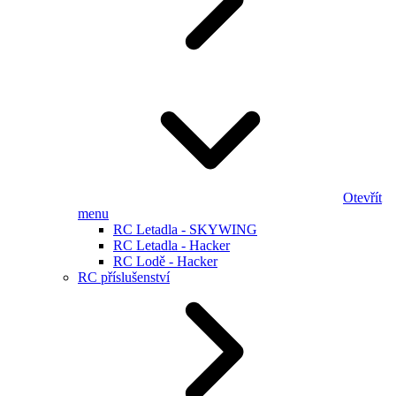
Otevřít
menu
RC Letadla - SKYWING
RC Letadla - Hacker
RC Lodě - Hacker
RC příslušenství