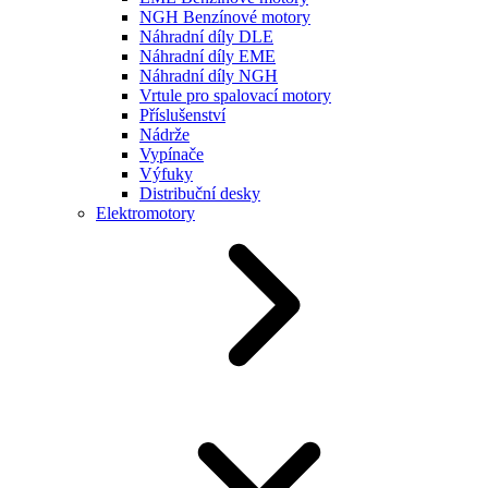
NGH Benzínové motory
Náhradní díly DLE
Náhradní díly EME
Náhradní díly NGH
Vrtule pro spalovací motory
Příslušenství
Nádrže
Vypínače
Výfuky
Distribuční desky
Elektromotory