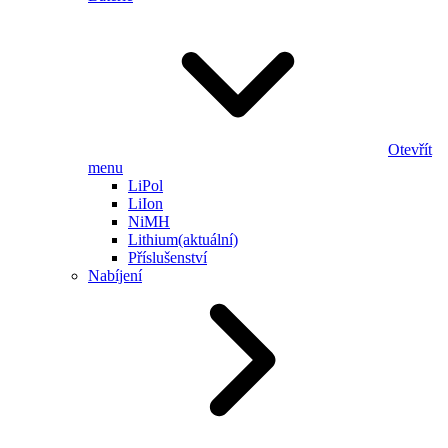
Otevřít
menu
LiPol
LiIon
NiMH
Lithium
(aktuální)
Příslušenství
Nabíjení