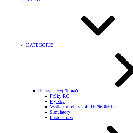
KATEGORIE
RC vysílače/přijímače
FrSky RC
Fly Sky
Vysílací moduly 2.4GHz/868MHz
Simulátory
Příslušenství