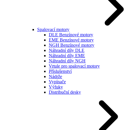
Spalovací motory
DLE Benzínové motory
EME Benzínové motory
NGH Benzínové motory
Náhradní díly DLE
Náhradní díly EME
Náhradní díly NGH
Vrtule pro spalovací motory
Příslušenství
Nádrže
Vypínače
Výfuky
Distribuční desky