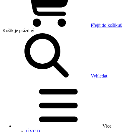
Přejít do košíku
0
Košík
je prázdný
Vyhledat
Více
ÚVOD