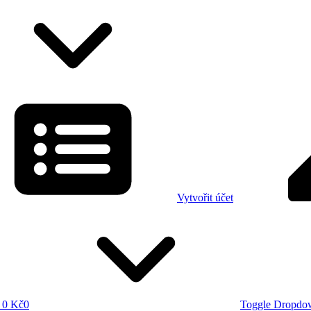
Vytvořit účet
0 Kč
0
Toggle Dropdo