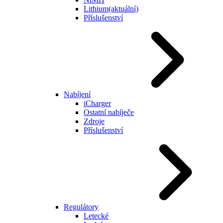
Lithium
(aktuální)
Příslušenství
Nabíjení
iCharger
Ostatní nabíječe
Zdroje
Příslušenství
Regulátory
Letecké