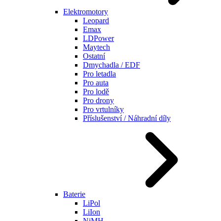
Elektromotory
Leopard
Emax
LDPower
Maytech
Ostatní
Dmychadla / EDF
Pro letadla
Pro auta
Pro lodě
Pro drony
Pro vrtulníky
Příslušenství / Náhradní díly
Baterie
LiPol
LiIon
NiMH