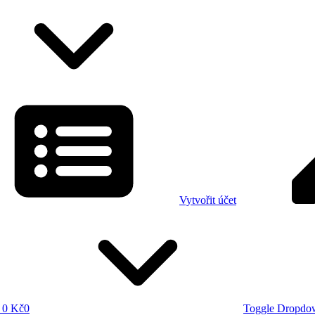
Vytvořit účet
0 Kč
0
Toggle Dropdo