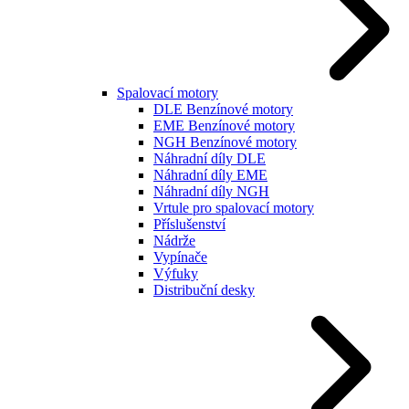
Spalovací motory
DLE Benzínové motory
EME Benzínové motory
NGH Benzínové motory
Náhradní díly DLE
Náhradní díly EME
Náhradní díly NGH
Vrtule pro spalovací motory
Příslušenství
Nádrže
Vypínače
Výfuky
Distribuční desky