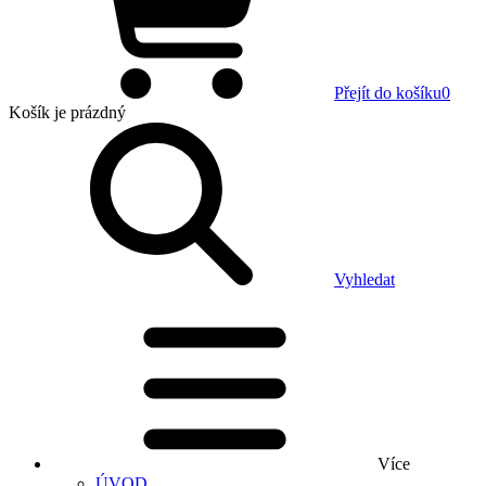
Přejít do košíku
0
Košík
je prázdný
Vyhledat
Více
ÚVOD