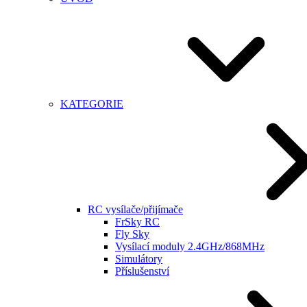
KATEGORIE
RC vysílače/přijímače
FrSky RC
Fly Sky
Vysílací moduly 2.4GHz/868MHz
Simulátory
Příslušenství