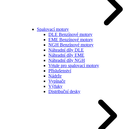
Spalovací motory
DLE Benzínové motory
EME Benzínové motory
NGH Benzínové motory
Náhradní díly DLE
Náhradní díly EME
Náhradní díly NGH
Vrtule pro spalovací motory
Příslušenství
Nádrže
Vypínače
Výfuky
Distribuční desky