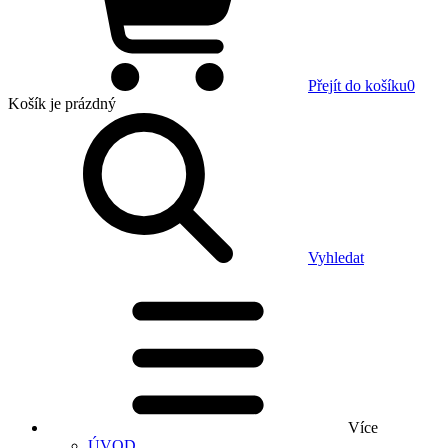
Přejít do košíku
0
Košík
je prázdný
Vyhledat
Více
ÚVOD