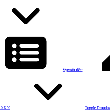
Vytvořit účet
0 Kč
0
Toggle Dropdo