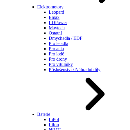
Elektromotory
Leopard
Emax
LDPower
Maytech
Ostatní
Dmychadla / EDF
Pro letadla
Pro auta
Pro lodě
Pro drony
Pro vrtulníky
Příslušenství / Náhradní díly
Baterie
LiPol
LiIon
NiMH