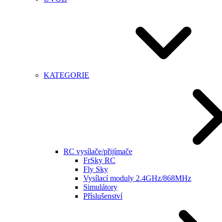
KATEGORIE
RC vysílače/přijímače
FrSky RC
Fly Sky
Vysílací moduly 2.4GHz/868MHz
Simulátory
Příslušenství