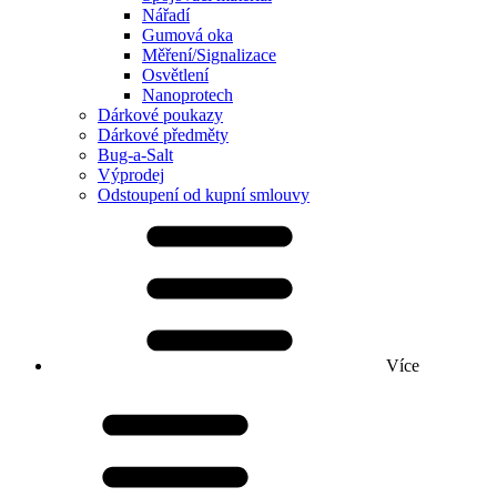
Nářadí
Gumová oka
Měření/Signalizace
Osvětlení
Nanoprotech
Dárkové poukazy
Dárkové předměty
Bug-a-Salt
Výprodej
Odstoupení od kupní smlouvy
Více