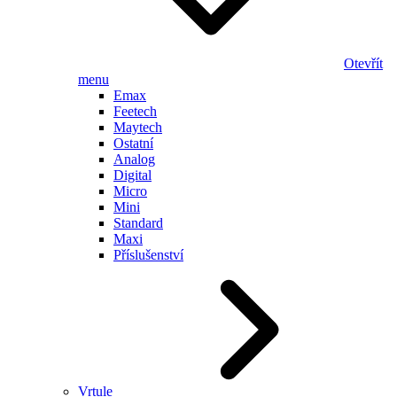
Otevřít
menu
Emax
Feetech
Maytech
Ostatní
Analog
Digital
Micro
Mini
Standard
Maxi
Příslušenství
Vrtule