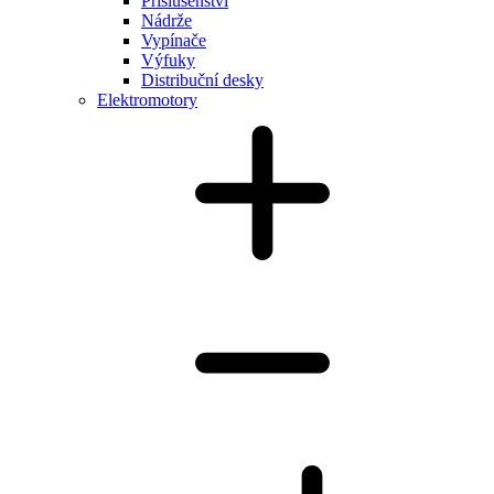
Příslušenství
Nádrže
Vypínače
Výfuky
Distribuční desky
Elektromotory