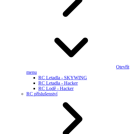
Otevřít
menu
RC Letadla - SKYWING
RC Letadla - Hacker
RC Lodě - Hacker
RC příslušenství