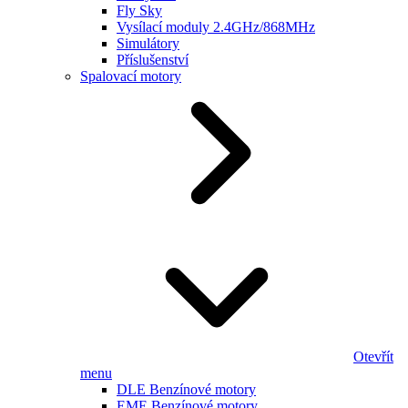
Fly Sky
Vysílací moduly 2.4GHz/868MHz
Simulátory
Příslušenství
Spalovací motory
Otevřít
menu
DLE Benzínové motory
EME Benzínové motory