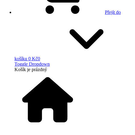
Přejít do
košíku
0 Kč
0
Toggle Dropdown
Košík
je prázdný