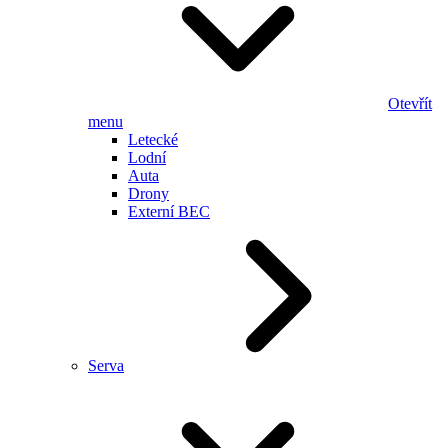
Otevřít
menu
Letecké
Lodní
Auta
Drony
Externí BEC
Serva