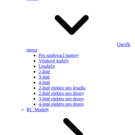
Otevřít
menu
Pro spalovací motory
Vrtulové kužely
Unašeče
2-listé
3-listé
4-listé
2-listé elektro pro letadla
2-listé elektro pro drony
3-listé elektro pro drony
4-listé elektro pro drony
RC Modely