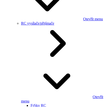
Otevřít menu
RC vysílače/přijímače
Otevřít
menu
FrSky RC