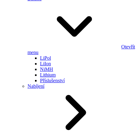
Otevřít
menu
LiPol
LiIon
NiMH
Lithium
Příslušenství
Nabíjení