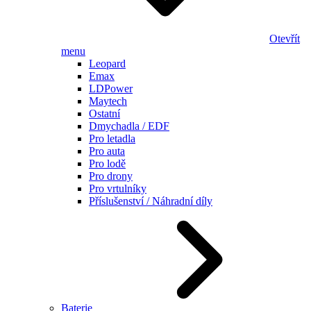
Otevřít
menu
Leopard
Emax
LDPower
Maytech
Ostatní
Dmychadla / EDF
Pro letadla
Pro auta
Pro lodě
Pro drony
Pro vrtulníky
Příslušenství / Náhradní díly
Baterie