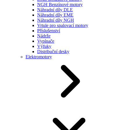
NGH Benzínové motory
Náhradní díly DLE
Náhradní díly EME
Náhradní díly NGH
Vrtule pro spalovací motory
Příslušenství
Nádrže
Vypínače
Výfuky
Distribuční desky
Elektromotory