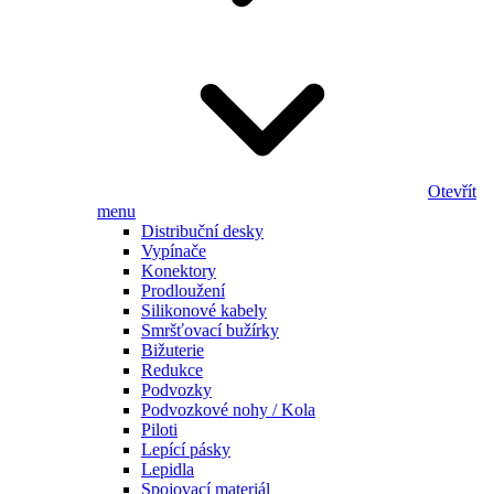
Otevřít
menu
Distribuční desky
Vypínače
Konektory
Prodloužení
Silikonové kabely
Smršťovací bužírky
Bižuterie
Redukce
Podvozky
Podvozkové nohy / Kola
Piloti
Lepící pásky
Lepidla
Spojovací materiál