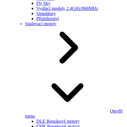
Fly Sky
Vysílací moduly 2.4GHz/868MHz
Simulátory
Příslušenství
Spalovací motory
Otevřít
menu
DLE Benzínové motory
EME Benzínové motory