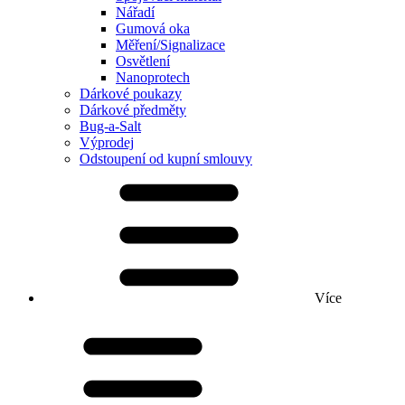
Nářadí
Gumová oka
Měření/Signalizace
Osvětlení
Nanoprotech
Dárkové poukazy
Dárkové předměty
Bug-a-Salt
Výprodej
Odstoupení od kupní smlouvy
Více