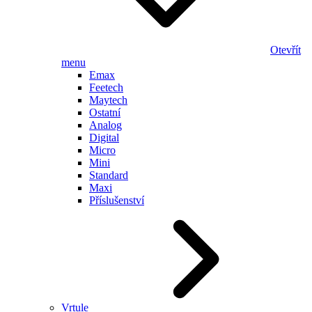
Otevřít
menu
Emax
Feetech
Maytech
Ostatní
Analog
Digital
Micro
Mini
Standard
Maxi
Příslušenství
Vrtule