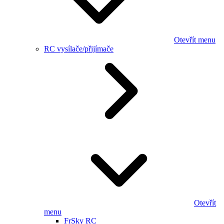
Otevřít menu
RC vysílače/přijímače
Otevřít
menu
FrSky RC