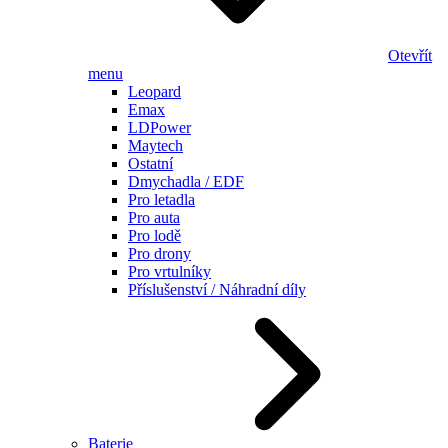
Otevřít
menu
Leopard
Emax
LDPower
Maytech
Ostatní
Dmychadla / EDF
Pro letadla
Pro auta
Pro lodě
Pro drony
Pro vrtulníky
Příslušenství / Náhradní díly
Baterie