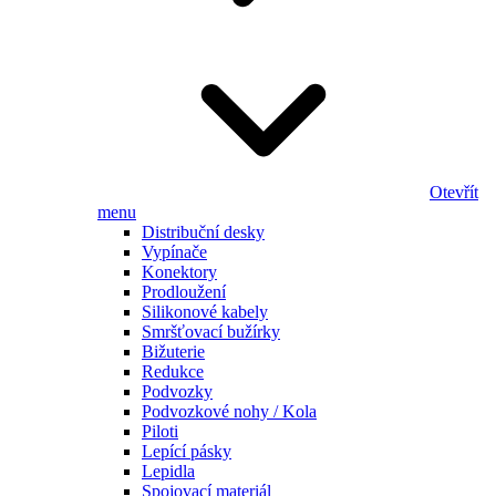
Otevřít
menu
Distribuční desky
Vypínače
Konektory
Prodloužení
Silikonové kabely
Smršťovací bužírky
Bižuterie
Redukce
Podvozky
Podvozkové nohy / Kola
Piloti
Lepící pásky
Lepidla
Spojovací materiál