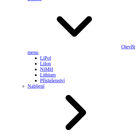
Otevřít
menu
LiPol
LiIon
NiMH
Lithium
Příslušenství
Nabíjení