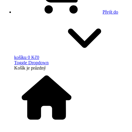
Přejít do
košíku
0 Kč
0
Toggle Dropdown
Košík
je prázdný