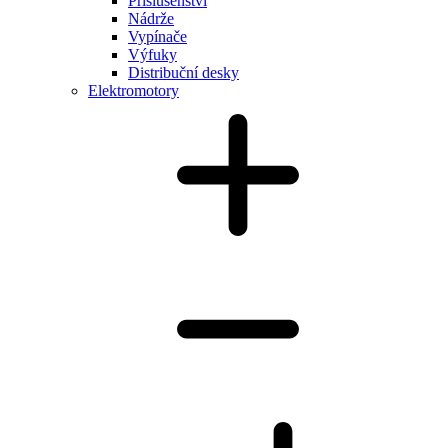
Příslušenství
Nádrže
Vypínače
Výfuky
Distribuční desky
Elektromotory