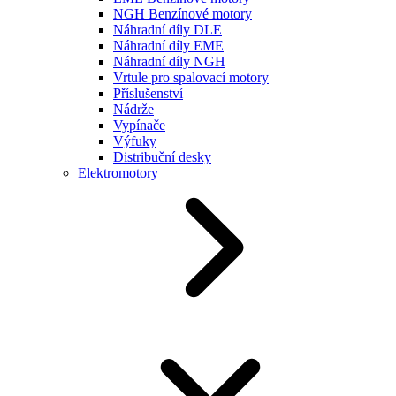
NGH Benzínové motory
Náhradní díly DLE
Náhradní díly EME
Náhradní díly NGH
Vrtule pro spalovací motory
Příslušenství
Nádrže
Vypínače
Výfuky
Distribuční desky
Elektromotory