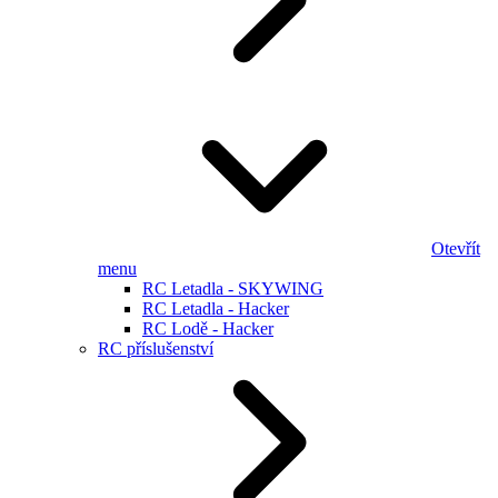
Otevřít
menu
RC Letadla - SKYWING
RC Letadla - Hacker
RC Lodě - Hacker
RC příslušenství