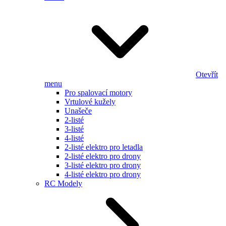
Otevřít
menu
Pro spalovací motory
Vrtulové kužely
Unašeče
2-listé
3-listé
4-listé
2-listé elektro pro letadla
2-listé elektro pro drony
3-listé elektro pro drony
4-listé elektro pro drony
RC Modely