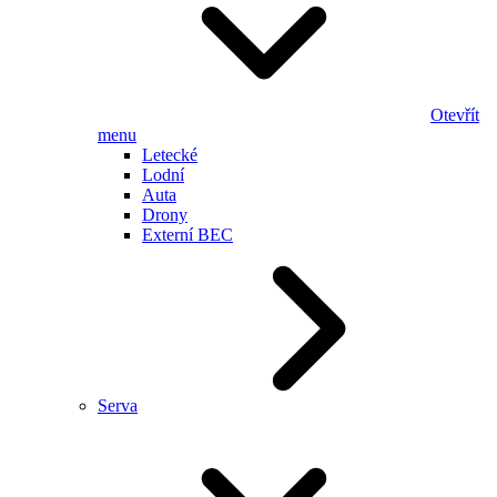
Otevřít
menu
Letecké
Lodní
Auta
Drony
Externí BEC
Serva