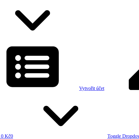
Vytvořit účet
0 Kč
0
Toggle Dropdo