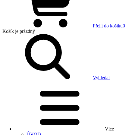
Přejít do košíku
0
Košík
je prázdný
Vyhledat
Více
ÚVOD