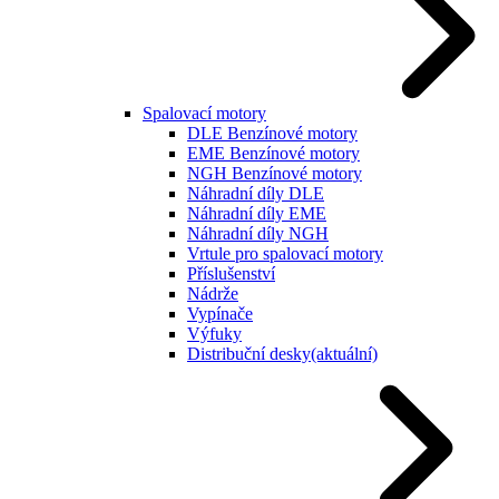
Spalovací motory
DLE Benzínové motory
EME Benzínové motory
NGH Benzínové motory
Náhradní díly DLE
Náhradní díly EME
Náhradní díly NGH
Vrtule pro spalovací motory
Příslušenství
Nádrže
Vypínače
Výfuky
Distribuční desky
(aktuální)