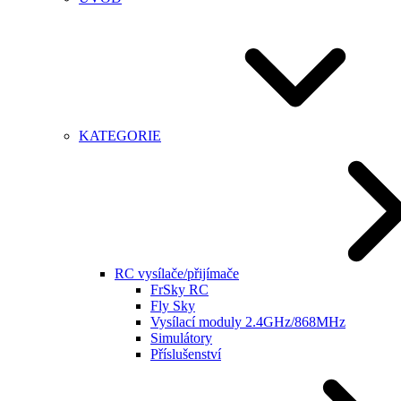
KATEGORIE
RC vysílače/přijímače
FrSky RC
Fly Sky
Vysílací moduly 2.4GHz/868MHz
Simulátory
Příslušenství