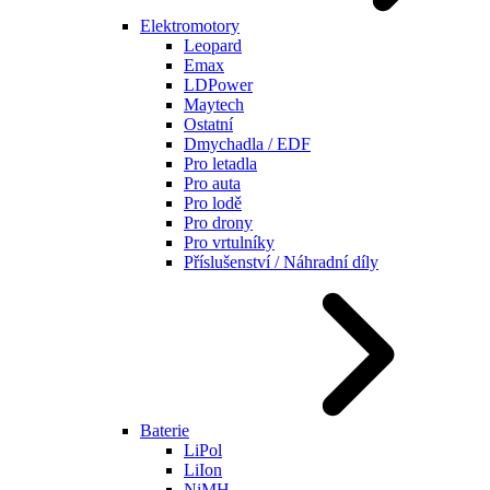
Elektromotory
Leopard
Emax
LDPower
Maytech
Ostatní
Dmychadla / EDF
Pro letadla
Pro auta
Pro lodě
Pro drony
Pro vrtulníky
Příslušenství / Náhradní díly
Baterie
LiPol
LiIon
NiMH