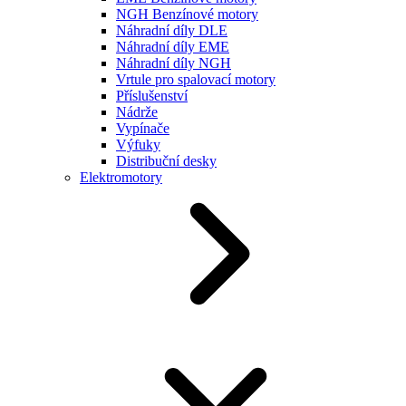
NGH Benzínové motory
Náhradní díly DLE
Náhradní díly EME
Náhradní díly NGH
Vrtule pro spalovací motory
Příslušenství
Nádrže
Vypínače
Výfuky
Distribuční desky
Elektromotory