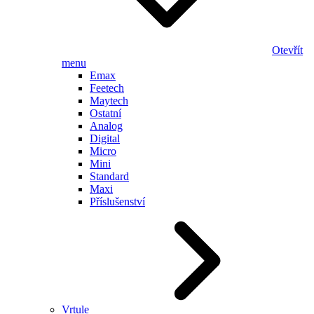
Otevřít
menu
Emax
Feetech
Maytech
Ostatní
Analog
Digital
Micro
Mini
Standard
Maxi
Příslušenství
Vrtule