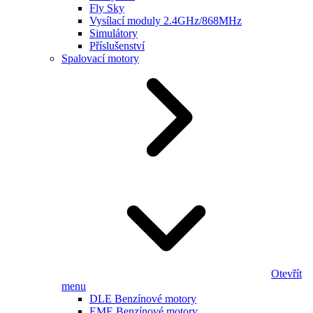
Fly Sky
Vysílací moduly 2.4GHz/868MHz
Simulátory
Příslušenství
Spalovací motory
Otevřít
menu
DLE Benzínové motory
EME Benzínové motory