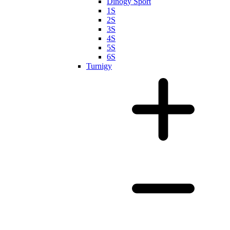
Dinogy Sport
1S
2S
3S
4S
5S
6S
Turnigy