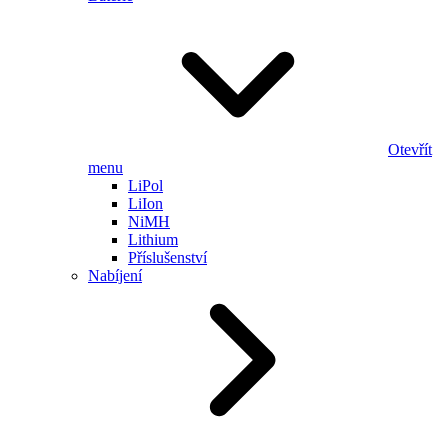
Otevřít
menu
LiPol
LiIon
NiMH
Lithium
Příslušenství
Nabíjení