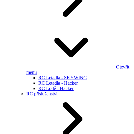
Otevřít
menu
RC Letadla - SKYWING
RC Letadla - Hacker
RC Lodě - Hacker
RC příslušenství