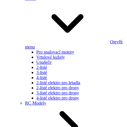
Otevřít
menu
Pro spalovací motory
Vrtulové kužely
Unašeče
2-listé
3-listé
4-listé
2-listé elektro pro letadla
2-listé elektro pro drony
3-listé elektro pro drony
4-listé elektro pro drony
RC Modely