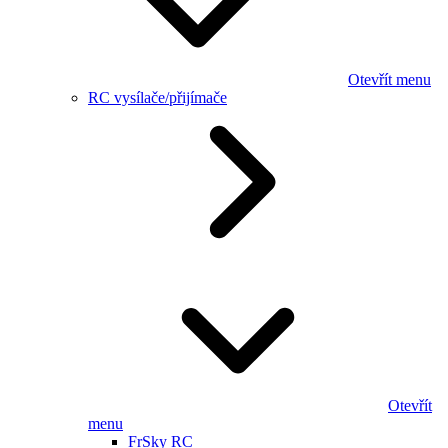
Otevřít menu
RC vysílače/přijímače
Otevřít
menu
FrSky RC