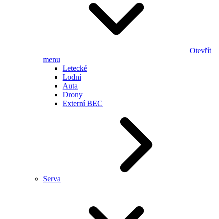
Otevřít
menu
Letecké
Lodní
Auta
Drony
Externí BEC
Serva