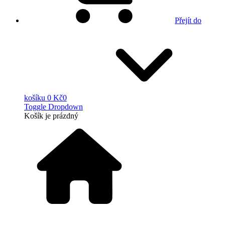
Přejít do
košíku
0 Kč
0
Toggle Dropdown
Košík
je prázdný