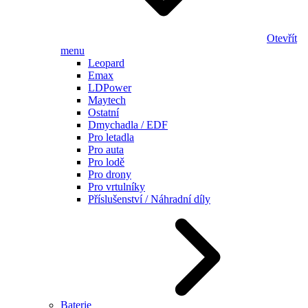
Otevřít
menu
Leopard
Emax
LDPower
Maytech
Ostatní
Dmychadla / EDF
Pro letadla
Pro auta
Pro lodě
Pro drony
Pro vrtulníky
Příslušenství / Náhradní díly
Baterie