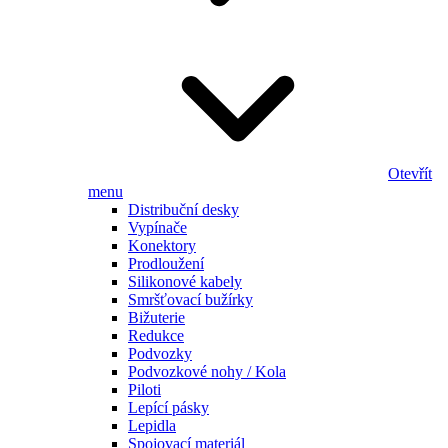
Otevřít
menu
Distribuční desky
Vypínače
Konektory
Prodloužení
Silikonové kabely
Smršťovací bužírky
Bižuterie
Redukce
Podvozky
Podvozkové nohy / Kola
Piloti
Lepící pásky
Lepidla
Spojovací materiál