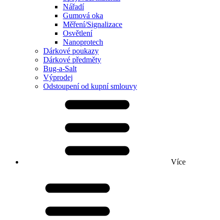
Nářadí
Gumová oka
Měření/Signalizace
Osvětlení
Nanoprotech
Dárkové poukazy
Dárkové předměty
Bug-a-Salt
Výprodej
Odstoupení od kupní smlouvy
Více