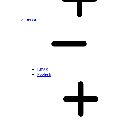
Serva
Emax
Feetech