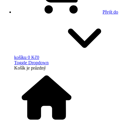
Přejít do
košíku
0 Kč
0
Toggle Dropdown
Košík
je prázdný