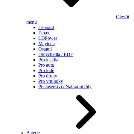
Otevřít
menu
Leopard
Emax
LDPower
Maytech
Ostatní
Dmychadla / EDF
Pro letadla
Pro auta
Pro lodě
Pro drony
Pro vrtulníky
Příslušenství / Náhradní díly
Baterie