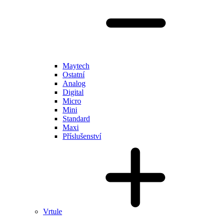
Maytech
Ostatní
Analog
Digital
Micro
Mini
Standard
Maxi
Příslušenství
Vrtule