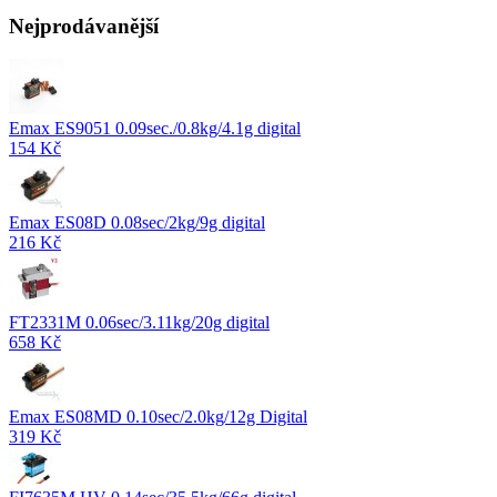
Nejprodávanější
Emax ES9051 0.09sec./0.8kg/4.1g digital
154 Kč
Emax ES08D 0.08sec/2kg/9g digital
216 Kč
FT2331M 0.06sec/3.11kg/20g digital
658 Kč
Emax ES08MD 0.10sec/2.0kg/12g Digital
319 Kč