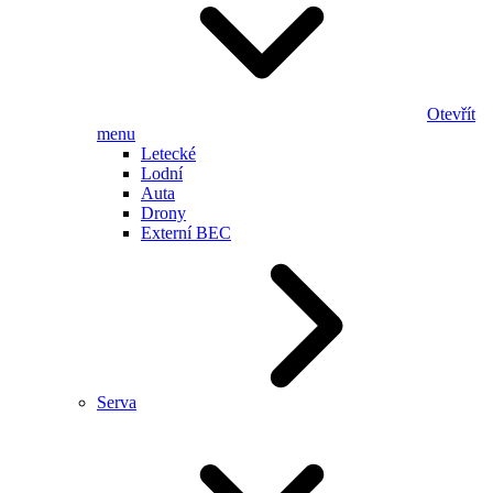
Otevřít
menu
Letecké
Lodní
Auta
Drony
Externí BEC
Serva