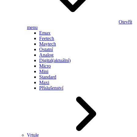
Otevřít
menu
Emax
Feetech
Maytech
Ostatní
Analog
Digital
(aktuální)
Micro
Mini
Standard
Maxi
Příslušenství
Vrtule