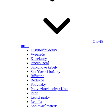
Otevřít
menu
Distribuční desky
Vypínače
Konektory
Prodloužení
Silikonové kabely
Smršťovací bužírky
Bižuterie
Redukce
Podvozky
Podvozkové nohy / Kola
Piloti
Lepící pásky
Lepidla
Spojovací materiál