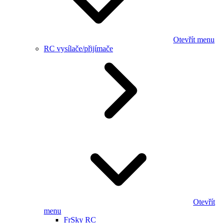
Otevřít menu
RC vysílače/přijímače
Otevřít
menu
FrSky RC