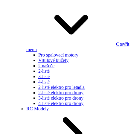
Otevřít
menu
Pro spalovací motory
Vrtulové kužely
Unašeče
2-listé
3-listé
4-listé
2-listé elektro pro letadla
2-listé elektro pro drony
3-listé elektro pro drony
4-listé elektro pro drony
RC Modely