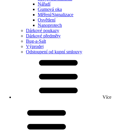
Nářadí
Gumová oka
Měření/Signalizace
Osvětlení
Nanoprotech
Dárkové poukazy
Dárkové předměty
Bug-a-Salt
Výprodej
Odstoupení od kupní smlouvy
Více