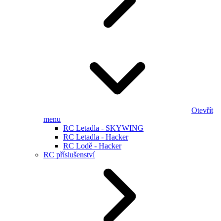
Otevřít
menu
RC Letadla - SKYWING
RC Letadla - Hacker
RC Lodě - Hacker
RC příslušenství