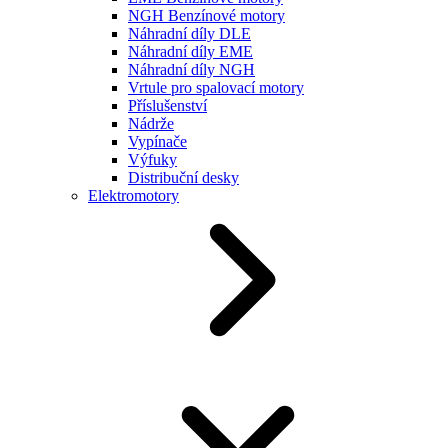
NGH Benzínové motory
Náhradní díly DLE
Náhradní díly EME
Náhradní díly NGH
Vrtule pro spalovací motory
Příslušenství
Nádrže
Vypínače
Výfuky
Distribuční desky
Elektromotory