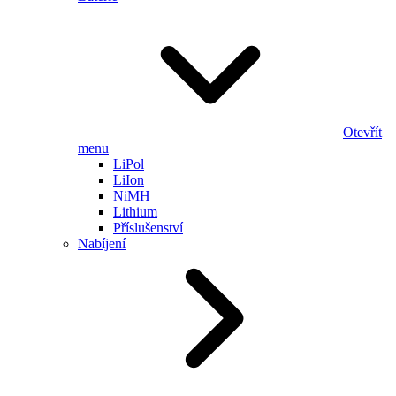
Otevřít
menu
LiPol
LiIon
NiMH
Lithium
Příslušenství
Nabíjení