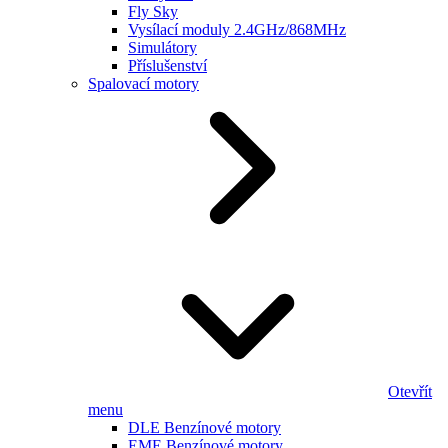
Fly Sky
Vysílací moduly 2.4GHz/868MHz
Simulátory
Příslušenství
Spalovací motory
Otevřít
menu
DLE Benzínové motory
EME Benzínové motory