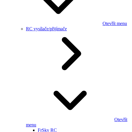
Otevřít menu
RC vysílače/přijímače
Otevřít
menu
FrSky RC