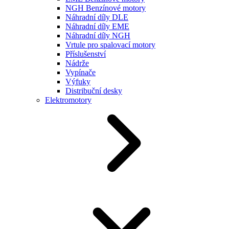
NGH Benzínové motory
Náhradní díly DLE
Náhradní díly EME
Náhradní díly NGH
Vrtule pro spalovací motory
Příslušenství
Nádrže
Vypínače
Výfuky
Distribuční desky
Elektromotory