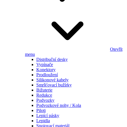
Otevřít
menu
Distribuční desky
Vypínače
Konektory
Prodloužení
Silikonové kabely
Smršťovací bužírky
Bižuterie
Redukce
Podvozky
Podvozkové nohy / Kola
Piloti
Lepící pásky
Lepidla
Spojovací materiál