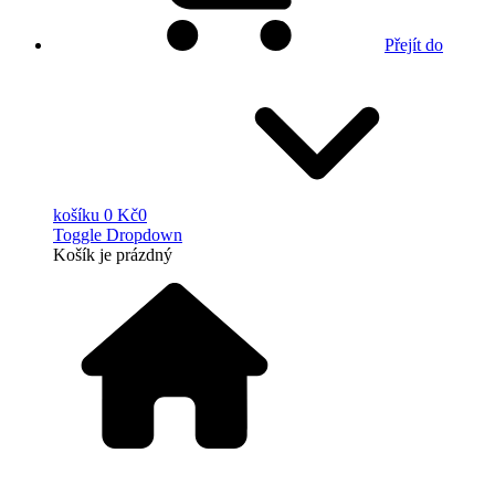
Přejít do
košíku
0 Kč
0
Toggle Dropdown
Košík
je prázdný