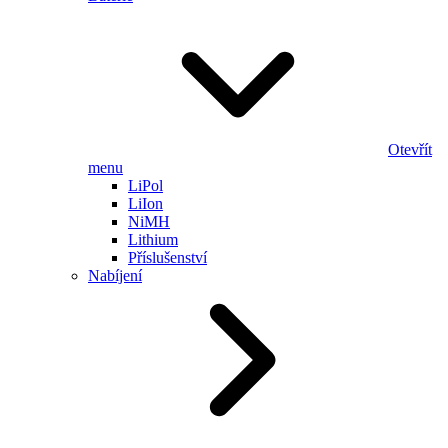
Otevřít
menu
LiPol
LiIon
NiMH
Lithium
Příslušenství
Nabíjení