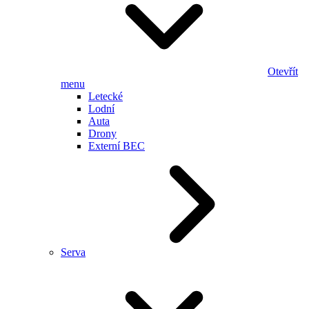
Otevřít
menu
Letecké
Lodní
Auta
Drony
Externí BEC
Serva