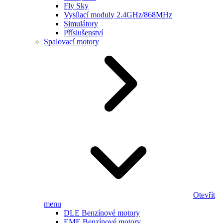
Fly Sky
Vysílací moduly 2.4GHz/868MHz
Simulátory
Příslušenství
Spalovací motory
Otevřít
menu
DLE Benzínové motory
EME Benzínové motory