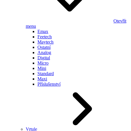
Otevřít
menu
Emax
Feetech
Maytech
Ostatní
Analog
Digital
Micro
Mini
Standard
Maxi
Příslušenství
Vrtule