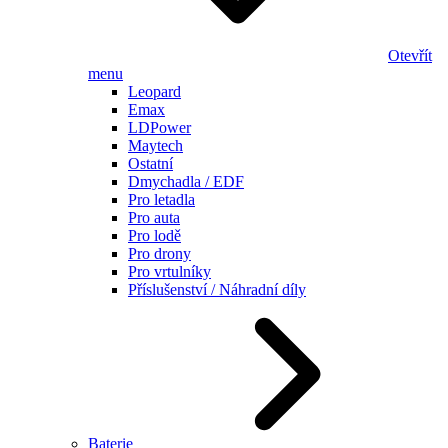
Otevřít
menu
Leopard
Emax
LDPower
Maytech
Ostatní
Dmychadla / EDF
Pro letadla
Pro auta
Pro lodě
Pro drony
Pro vrtulníky
Příslušenství / Náhradní díly
Baterie