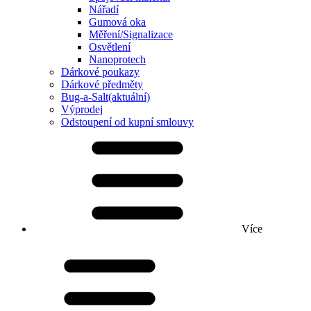
Nářadí
Gumová oka
Měření/Signalizace
Osvětlení
Nanoprotech
Dárkové poukazy
Dárkové předměty
Bug-a-Salt
(aktuální)
Výprodej
Odstoupení od kupní smlouvy
Více