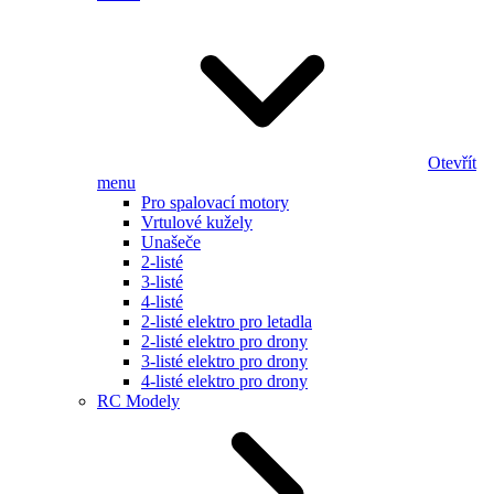
Otevřít
menu
Pro spalovací motory
Vrtulové kužely
Unašeče
2-listé
3-listé
4-listé
2-listé elektro pro letadla
2-listé elektro pro drony
3-listé elektro pro drony
4-listé elektro pro drony
RC Modely