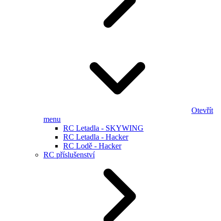
Otevřít
menu
RC Letadla - SKYWING
RC Letadla - Hacker
RC Lodě - Hacker
RC příslušenství