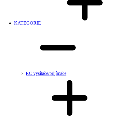
KATEGORIE
RC vysílače/přijímače