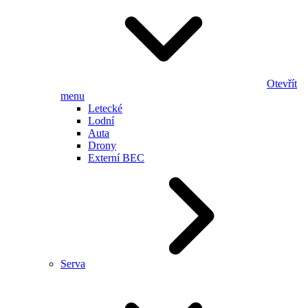
Otevřít
menu
Letecké
Lodní
Auta
Drony
Externí BEC
Serva