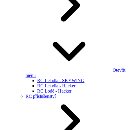
Otevřít
menu
RC Letadla - SKYWING
RC Letadla - Hacker
RC Lodě - Hacker
RC příslušenství