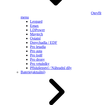
Otevřít
menu
Leopard
Emax
LDPower
Maytech
Ostatní
Dmychadla / EDF
Pro letadla
Pro auta
Pro lodě
Pro drony
Pro vrtulníky
Příslušenství / Náhradní díly
Baterie
(aktuální)