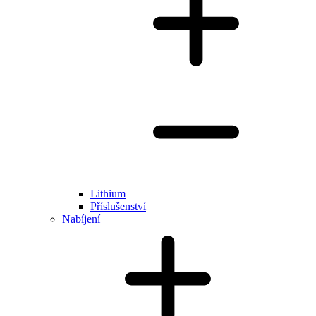
Lithium
Příslušenství
Nabíjení