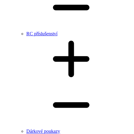
RC příslušenství
Dárkové poukazy