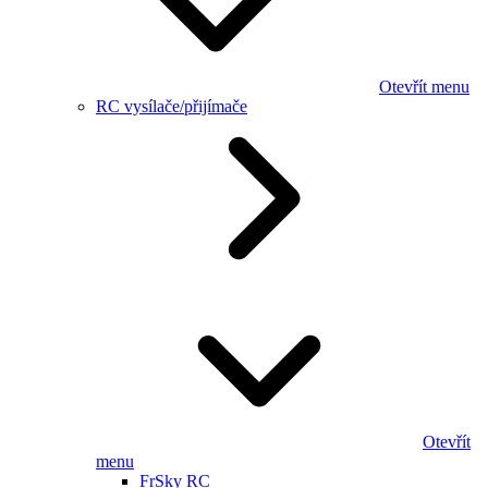
Otevřít menu
RC vysílače/přijímače
Otevřít
menu
FrSky RC