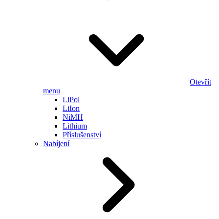
Otevřít
menu
LiPol
LiIon
NiMH
Lithium
Příslušenství
Nabíjení