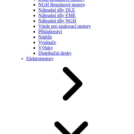
NGH Benzínové motory
Náhradní díly DLE
Náhradní díly EME
Náhradní díly NGH
Vrtule pro spalovací motory
Příslušenství
Nádrže
Vypínače
Výfuky
Distribuční desky
Elektromotory