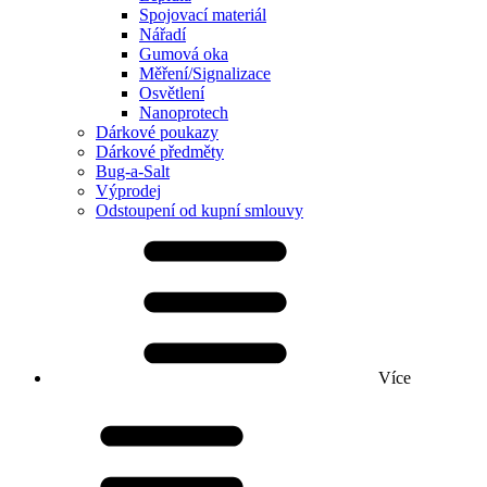
Spojovací materiál
Nářadí
Gumová oka
Měření/Signalizace
Osvětlení
Nanoprotech
Dárkové poukazy
Dárkové předměty
Bug-a-Salt
Výprodej
Odstoupení od kupní smlouvy
Více