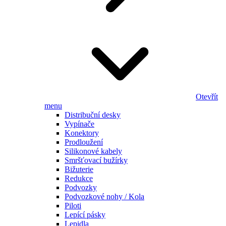
Otevřít
menu
Distribuční desky
Vypínače
Konektory
Prodloužení
Silikonové kabely
Smršťovací bužírky
Bižuterie
Redukce
Podvozky
Podvozkové nohy / Kola
Piloti
Lepící pásky
Lepidla