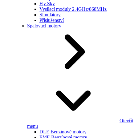
Fly Sky
Vysílací moduly 2.4GHz/868MHz
Simulátory
Příslušenství
Spalovací motory
Otevřít
menu
DLE Benzínové motory
EME Benzínové motory