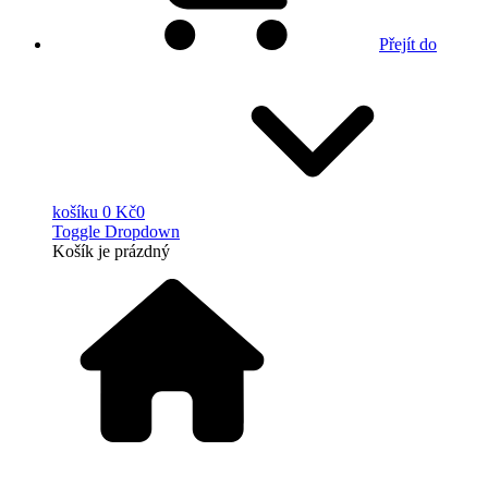
Přejít do
košíku
0 Kč
0
Toggle Dropdown
Košík
je prázdný