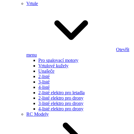
Vrtule
Otevřít
menu
Pro spalovací motory
Vrtulové kužely
Unašeče
2-listé
3-listé
4-listé
2-listé elektro pro letadla
2-listé elektro pro drony
3-listé elektro pro drony
4-listé elektro pro drony
RC Modely