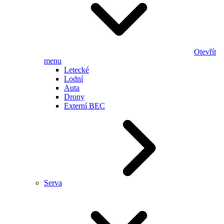
Otevřít
menu
Letecké
Lodní
Auta
Drony
Externí BEC
Serva