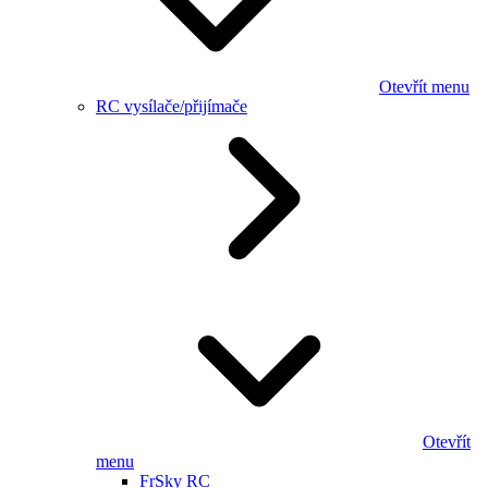
Otevřít menu
RC vysílače/přijímače
Otevřít
menu
FrSky RC