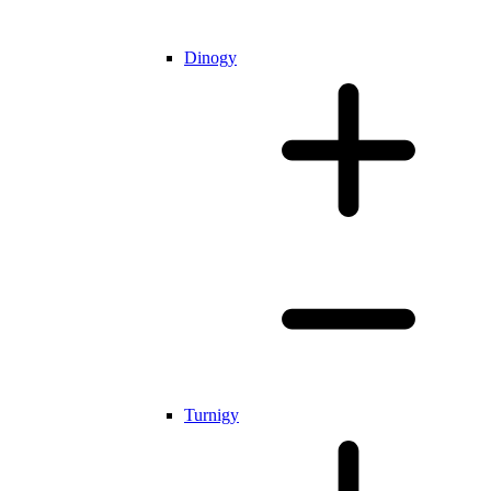
Dinogy
Turnigy