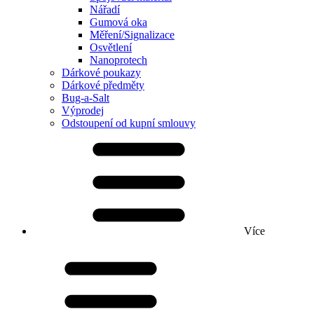
Nářadí
Gumová oka
Měření/Signalizace
Osvětlení
Nanoprotech
Dárkové poukazy
Dárkové předměty
Bug-a-Salt
Výprodej
Odstoupení od kupní smlouvy
Více