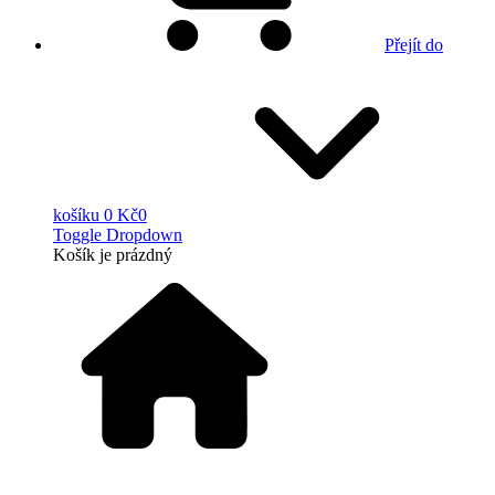
Přejít do
košíku
0 Kč
0
Toggle Dropdown
Košík
je prázdný