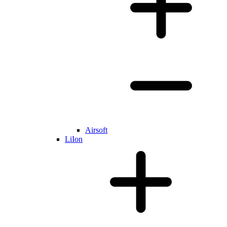
Airsoft
LiIon