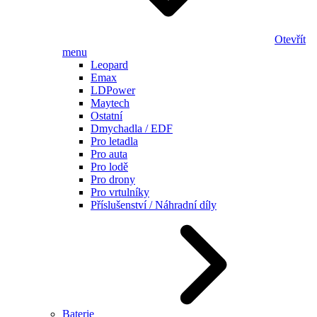
Otevřít
menu
Leopard
Emax
LDPower
Maytech
Ostatní
Dmychadla / EDF
Pro letadla
Pro auta
Pro lodě
Pro drony
Pro vrtulníky
Příslušenství / Náhradní díly
Baterie