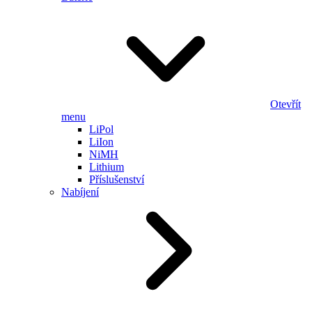
Otevřít
menu
LiPol
LiIon
NiMH
Lithium
Příslušenství
Nabíjení