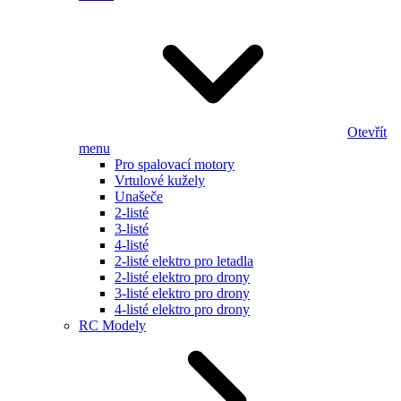
Otevřít
menu
Pro spalovací motory
Vrtulové kužely
Unašeče
2-listé
3-listé
4-listé
2-listé elektro pro letadla
2-listé elektro pro drony
3-listé elektro pro drony
4-listé elektro pro drony
RC Modely