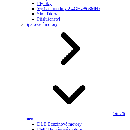
Fly Sky
Vysílací moduly 2.4GHz/868MHz
Simulátory
Příslušenství
Spalovací motory
Otevřít
menu
DLE Benzínové motory
EME Benzínové motory