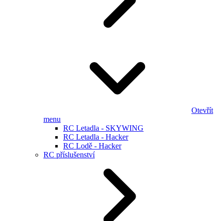
Otevřít
menu
RC Letadla - SKYWING
RC Letadla - Hacker
RC Lodě - Hacker
RC příslušenství