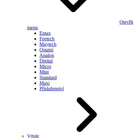
Otevřít
menu
Emax
Feetech
Maytech
Ostatní
Analog
Digital
Micro
Mini
Standard
Maxi
Příslušenství
Vrtule