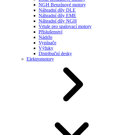
NGH Benzínové motory
Náhradní díly DLE
Náhradní díly EME
Náhradní díly NGH
Vrtule pro spalovací motory
Příslušenství
Nádrže
Vypínače
Výfuky
Distribuční desky
Elektromotory