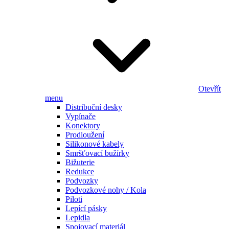
Otevřít
menu
Distribuční desky
Vypínače
Konektory
Prodloužení
Silikonové kabely
Smršťovací bužírky
Bižuterie
Redukce
Podvozky
Podvozkové nohy / Kola
Piloti
Lepící pásky
Lepidla
Spojovací materiál