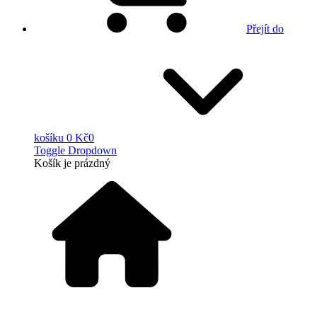
Přejít do
košíku
0 Kč
0
Toggle Dropdown
Košík
je prázdný