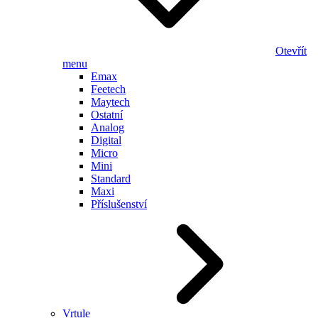
Otevřít
menu
Emax
Feetech
Maytech
Ostatní
Analog
Digital
Micro
Mini
Standard
Maxi
Příslušenství
Vrtule