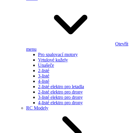
Otevřít
menu
Pro spalovací motory
Vrtulové kužely
Unašeče
2-listé
3-listé
4-listé
2-listé elektro pro letadla
2-listé elektro pro drony
3-listé elektro pro drony
4-listé elektro pro drony
RC Modely