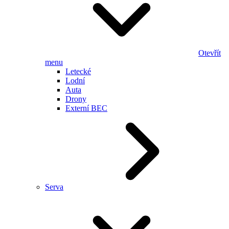
Otevřít
menu
Letecké
Lodní
Auta
Drony
Externí BEC
Serva