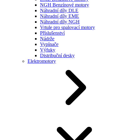
NGH Benzínové motory
Náhradní díly DLE
Náhradní díly EME
Náhradní díly NGH
Vrtule pro spalovací motory
Příslušenství
Nádrže
Vypínače
Výfuky
Distribuční desky
Elektromotory