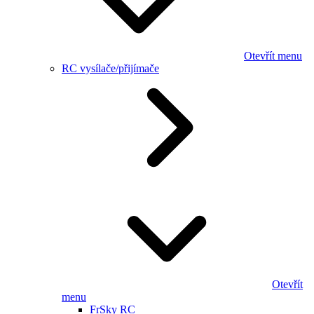
Otevřít menu
RC vysílače/přijímače
Otevřít
menu
FrSky RC