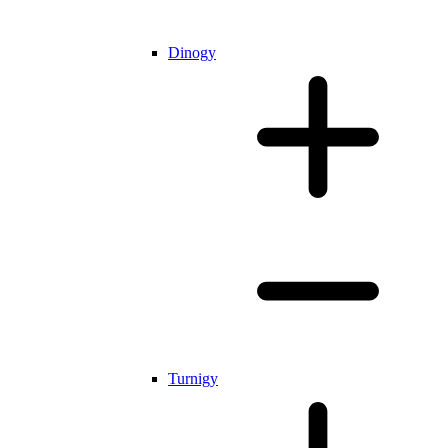
Dinogy
Turnigy