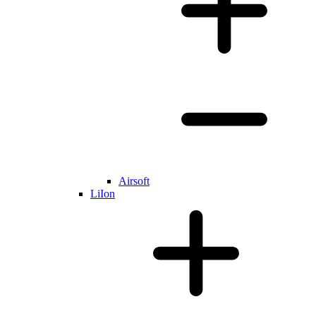
Airsoft
LiIon