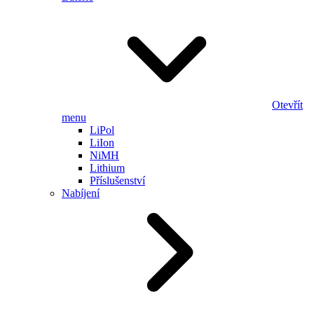
Otevřít
menu
LiPol
LiIon
NiMH
Lithium
Příslušenství
Nabíjení