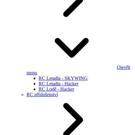
Otevřít
menu
RC Letadla - SKYWING
RC Letadla - Hacker
RC Lodě - Hacker
RC příslušenství