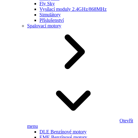
Fly Sky
Vysílací moduly 2.4GHz/868MHz
Simulátory
Příslušenství
Spalovací motory
Otevřít
menu
DLE Benzínové motory
EME Benzínové motory