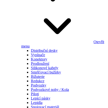
Otevřít
menu
Distribuční desky
Vypínače
Konektory
Prodloužení
Silikonové kabely
Smršťovací bužírky
Bižuterie
Redukce
Podvozky
Podvozkové nohy / Kola
Piloti
Lepící pásky
Lepidla
Spojovací materiál