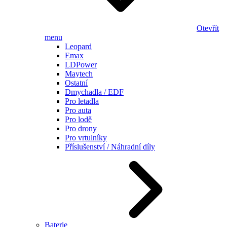
Otevřít
menu
Leopard
Emax
LDPower
Maytech
Ostatní
Dmychadla / EDF
Pro letadla
Pro auta
Pro lodě
Pro drony
Pro vrtulníky
Příslušenství / Náhradní díly
Baterie