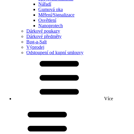
Nářadí
Gumová oka
Měření/Signalizace
Osvětlení
Nanoprotech
Dárkové poukazy
Dárkové předměty
Bug-a-Salt
Výprodej
Odstoupení od kupní smlouvy
Více