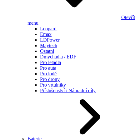
Otevřít
menu
Leopard
Emax
LDPower
Maytech
Ostatní
Dmychadla / EDF
Pro letadla
Pro auta
Pro lodě
Pro drony
Pro vrtulníky
Příslušenství / Náhradní díly
Baterie