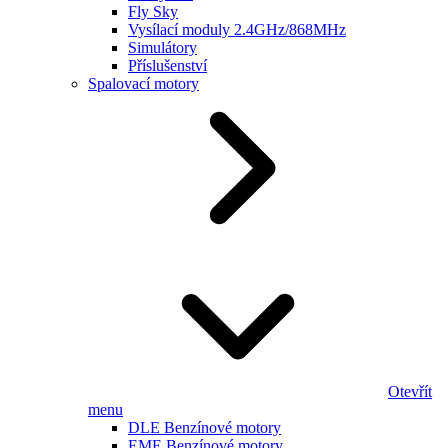
Fly Sky
Vysílací moduly 2.4GHz/868MHz
Simulátory
Příslušenství
Spalovací motory
Otevřít
menu
DLE Benzínové motory
EME Benzínové motory