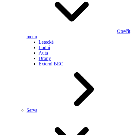
Otevřít
menu
Letecké
Lodní
Auta
Drony
Externí BEC
Serva