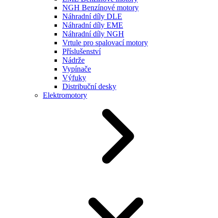
NGH Benzínové motory
Náhradní díly DLE
Náhradní díly EME
Náhradní díly NGH
Vrtule pro spalovací motory
Příslušenství
Nádrže
Vypínače
Výfuky
Distribuční desky
Elektromotory