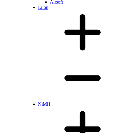
Airsoft
LiIon
NiMH