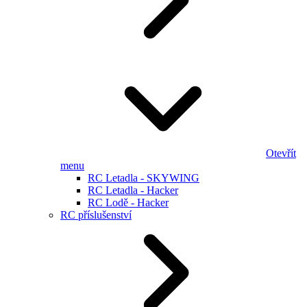
Otevřít
menu
RC Letadla - SKYWING
RC Letadla - Hacker
RC Lodě - Hacker
RC příslušenství