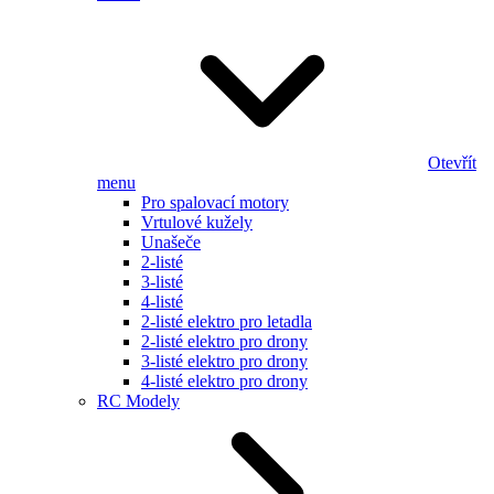
Otevřít
menu
Pro spalovací motory
Vrtulové kužely
Unašeče
2-listé
3-listé
4-listé
2-listé elektro pro letadla
2-listé elektro pro drony
3-listé elektro pro drony
4-listé elektro pro drony
RC Modely