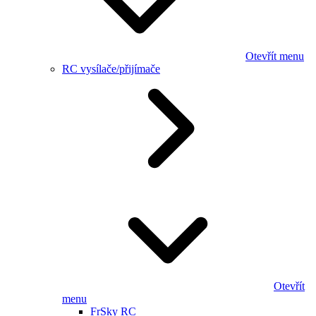
Otevřít menu
RC vysílače/přijímače
Otevřít
menu
FrSky RC