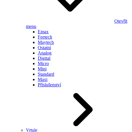
Otevřít
menu
Emax
Feetech
Maytech
Ostatní
Analog
Digital
Micro
Mini
Standard
Maxi
Příslušenství
Vrtule