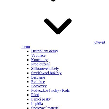
Otevřít
menu
Distribuční desky
Vypínače
Konektory
Prodloužení
Silikonové kabely
Smršťovací bužírky
Bižuterie
Redukce
Podvozky
Podvozkové nohy / Kola
Piloti
Lepící pásky
Lepidla
Spojovací materiál