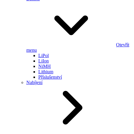
Otevřít
menu
LiPol
LiIon
NiMH
Lithium
Příslušenství
Nabíjení