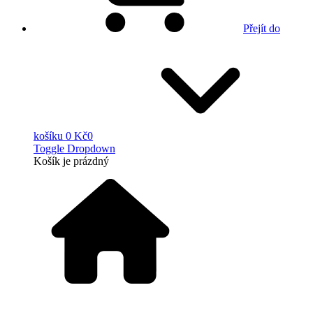
Přejít do
košíku
0 Kč
0
Toggle Dropdown
Košík
je prázdný