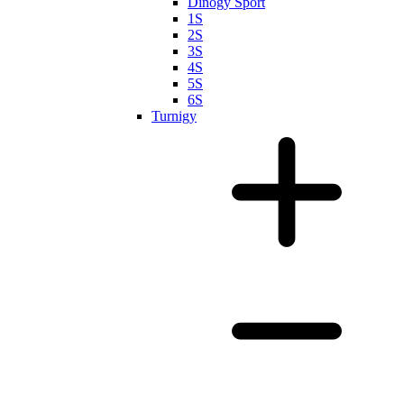
Dinogy Sport
1S
2S
3S
4S
5S
6S
Turnigy