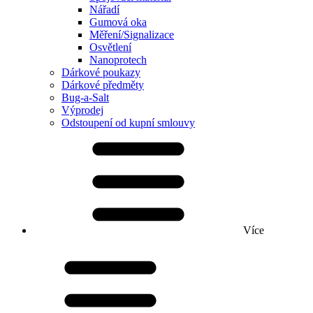
Nářadí
Gumová oka
Měření/Signalizace
Osvětlení
Nanoprotech
Dárkové poukazy
Dárkové předměty
Bug-a-Salt
Výprodej
Odstoupení od kupní smlouvy
Více