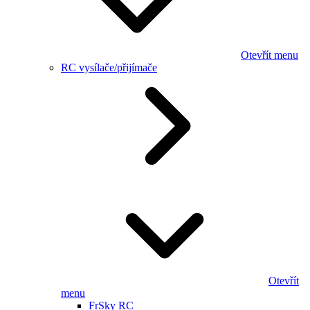
Otevřít menu
RC vysílače/přijímače
Otevřít
menu
FrSky RC