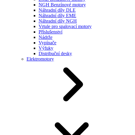
NGH Benzínové motory
Náhradní díly DLE
Náhradní díly EME
Náhradní díly NGH
Vrtule pro spalovací motory
Příslušenství
Nádrže
Vypínače
Výfuky
Distribuční desky
Elektromotory