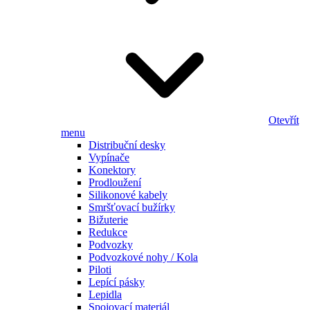
Otevřít
menu
Distribuční desky
Vypínače
Konektory
Prodloužení
Silikonové kabely
Smršťovací bužírky
Bižuterie
Redukce
Podvozky
Podvozkové nohy / Kola
Piloti
Lepící pásky
Lepidla
Spojovací materiál