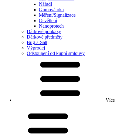
Nářadí
Gumová oka
Měření/Signalizace
Osvětlení
Nanoprotech
Dárkové poukazy
Dárkové předměty
Bug-a-Salt
Výprodej
Odstoupení od kupní smlouvy
Více