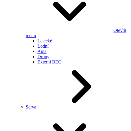
Otevřít
menu
Letecké
Lodní
Auta
Drony
Externí BEC
Serva