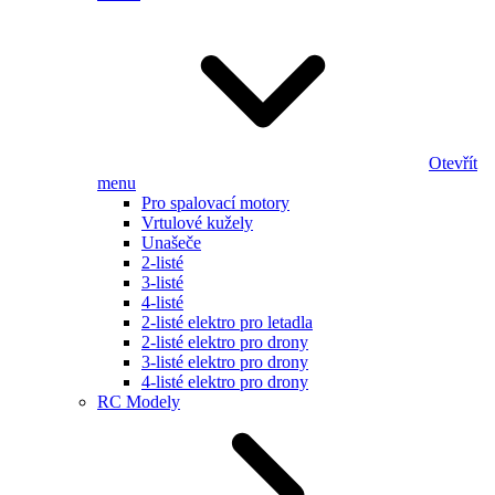
Otevřít
menu
Pro spalovací motory
Vrtulové kužely
Unašeče
2-listé
3-listé
4-listé
2-listé elektro pro letadla
2-listé elektro pro drony
3-listé elektro pro drony
4-listé elektro pro drony
RC Modely