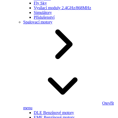
Fly Sky
Vysílací moduly 2.4GHz/868MHz
Simulátory
Příslušenství
Spalovací motory
Otevřít
menu
DLE Benzínové motory
EME Benzínové motory