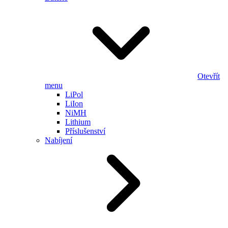
Otevřít
menu
LiPol
LiIon
NiMH
Lithium
Příslušenství
Nabíjení