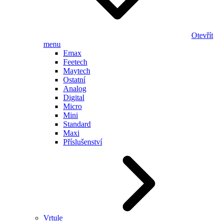
Otevřít
menu
Emax
Feetech
Maytech
Ostatní
Analog
Digital
Micro
Mini
Standard
Maxi
Příslušenství
Vrtule