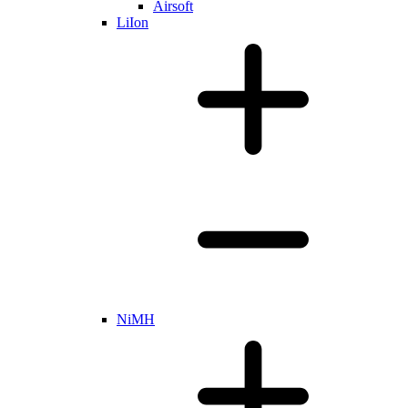
Airsoft
LiIon
NiMH