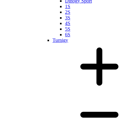
Dinogy Sport
1S
2S
3S
4S
5S
6S
Turnigy