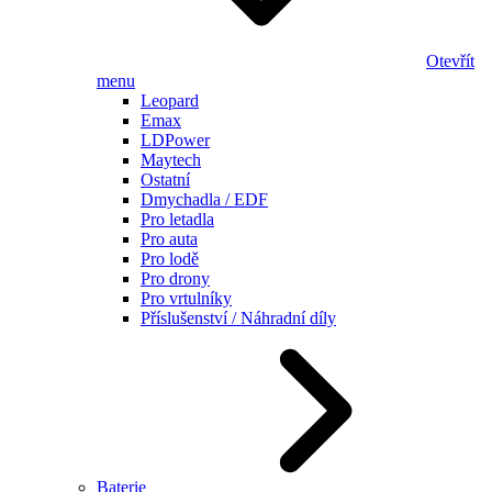
Otevřít
menu
Leopard
Emax
LDPower
Maytech
Ostatní
Dmychadla / EDF
Pro letadla
Pro auta
Pro lodě
Pro drony
Pro vrtulníky
Příslušenství / Náhradní díly
Baterie