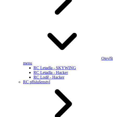
Otevřít
menu
RC Letadla - SKYWING
RC Letadla - Hacker
RC Lodě - Hacker
RC příslušenství