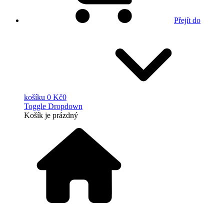
Přejít do
košíku
0 Kč
0
Toggle Dropdown
Košík
je prázdný