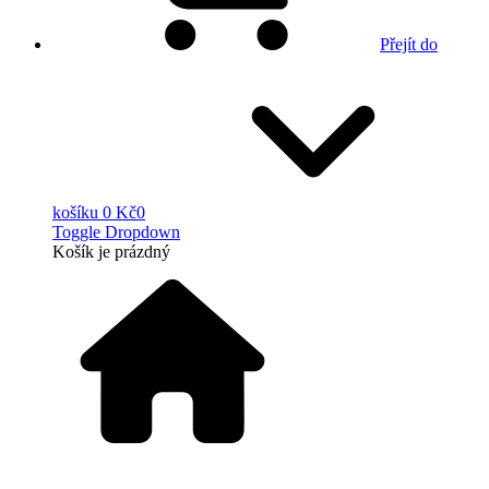
Přejít do
košíku
0 Kč
0
Toggle Dropdown
Košík
je prázdný