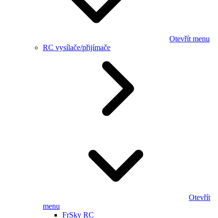
Otevřít menu
RC vysílače/přijímače
Otevřít
menu
FrSky RC