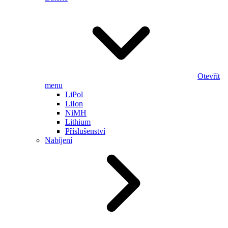
Otevřít
menu
LiPol
LiIon
NiMH
Lithium
Příslušenství
Nabíjení