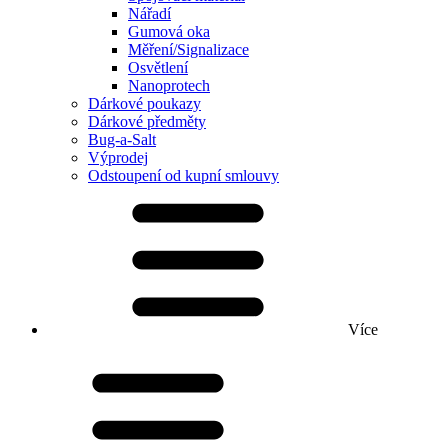
Nářadí
Gumová oka
Měření/Signalizace
Osvětlení
Nanoprotech
Dárkové poukazy
Dárkové předměty
Bug-a-Salt
Výprodej
Odstoupení od kupní smlouvy
Více