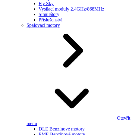
Fly Sky
Vysílací moduly 2.4GHz/868MHz
Simulátory
Příslušenství
Spalovací motory
Otevřít
menu
DLE Benzínové motory
EME Benzínové motory