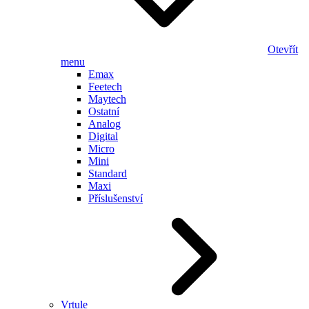
Otevřít
menu
Emax
Feetech
Maytech
Ostatní
Analog
Digital
Micro
Mini
Standard
Maxi
Příslušenství
Vrtule