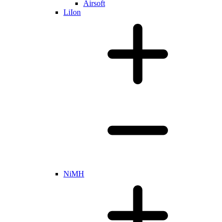
Airsoft
LiIon
NiMH