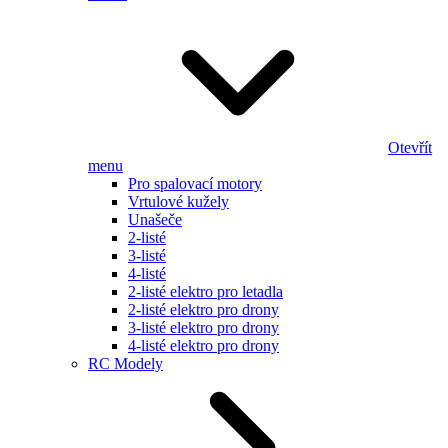
Otevřít
menu
Pro spalovací motory
Vrtulové kužely
Unašeče
2-listé
3-listé
4-listé
2-listé elektro pro letadla
2-listé elektro pro drony
3-listé elektro pro drony
4-listé elektro pro drony
RC Modely