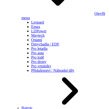
Otevřít
menu
Leopard
Emax
LDPower
Maytech
Ostatní
Dmychadla / EDF
Pro letadla
Pro auta
Pro lodě
Pro drony
Pro vrtulníky
Příslušenství / Náhradní díly
Baterie