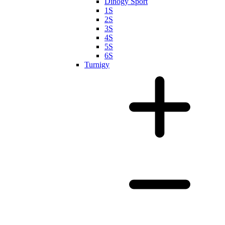
Dinogy Sport
1S
2S
3S
4S
5S
6S
Turnigy