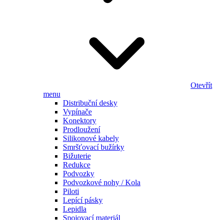
Otevřít
menu
Distribuční desky
Vypínače
Konektory
Prodloužení
Silikonové kabely
Smršťovací bužírky
Bižuterie
Redukce
Podvozky
Podvozkové nohy / Kola
Piloti
Lepící pásky
Lepidla
Spojovací materiál