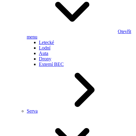
Otevřít
menu
Letecké
Lodní
Auta
Drony
Externí BEC
Serva