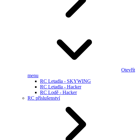
Otevřít
menu
RC Letadla - SKYWING
RC Letadla - Hacker
RC Lodě - Hacker
RC příslušenství