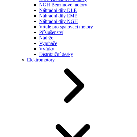
NGH Benzínové motory
Náhradní díly DLE
Náhradní díly EME
Náhradní díly NGH
Vrtule pro spalovací motory
Příslušenství
Nádrže
Vypínače
Výfuky
Distribuční desky
Elektromotory