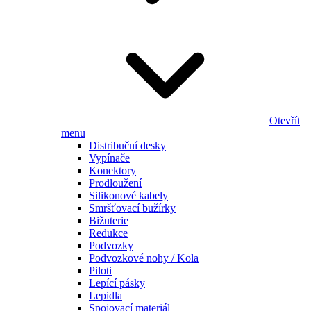
Otevřít
menu
Distribuční desky
Vypínače
Konektory
Prodloužení
Silikonové kabely
Smršťovací bužírky
Bižuterie
Redukce
Podvozky
Podvozkové nohy / Kola
Piloti
Lepící pásky
Lepidla
Spojovací materiál