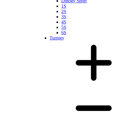
Dinogy Sport
1S
2S
3S
4S
5S
6S
Turnigy