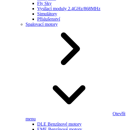
Fly Sky
Vysílací moduly 2.4GHz/868MHz
Simulátory
Příslušenství
Spalovací motory
Otevřít
menu
DLE Benzínové motory
EME Benzínové motory