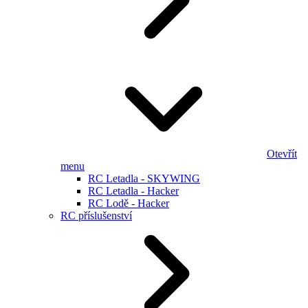
Otevřít
menu
RC Letadla - SKYWING
RC Letadla - Hacker
RC Lodě - Hacker
RC příslušenství