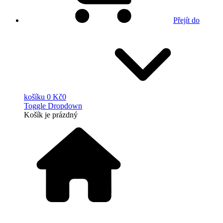
Přejít do
košíku
0 Kč
0
Toggle Dropdown
Košík
je prázdný