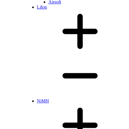
Airsoft
LiIon
NiMH