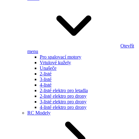
Otevřít
menu
Pro spalovací motory
Vrtulové kužely
Unašeče
2-listé
3-listé
4-listé
2-listé elektro pro letadla
2-listé elektro pro drony
3-listé elektro pro drony
4-listé elektro pro drony
RC Modely