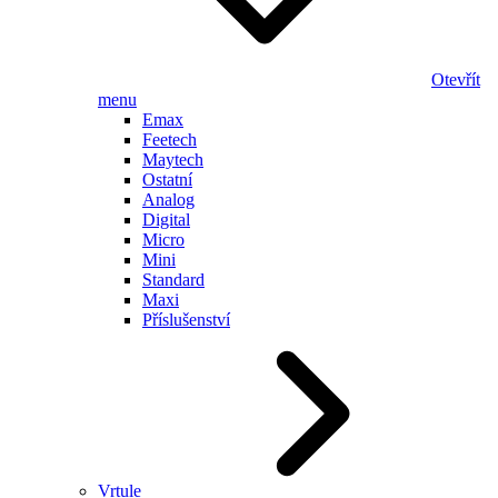
Otevřít
menu
Emax
Feetech
Maytech
Ostatní
Analog
Digital
Micro
Mini
Standard
Maxi
Příslušenství
Vrtule