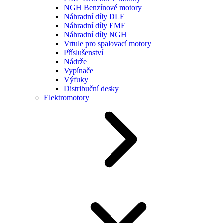
NGH Benzínové motory
Náhradní díly DLE
Náhradní díly EME
Náhradní díly NGH
Vrtule pro spalovací motory
Příslušenství
Nádrže
Vypínače
Výfuky
Distribuční desky
Elektromotory