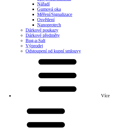
Nářadí
Gumová oka
Měření/Signalizace
Osvětlení
Nanoprotech
Dárkové poukazy
Dárkové předměty
Bug-a-Salt
Výprodej
Odstoupení od kupní smlouvy
Více