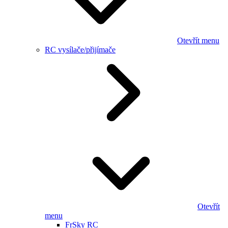
Otevřít menu
RC vysílače/přijímače
Otevřít
menu
FrSky RC