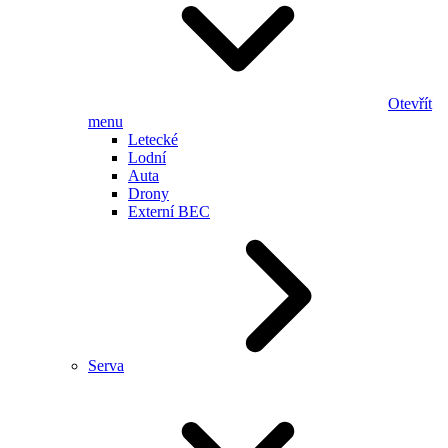
Otevřít
menu
Letecké
Lodní
Auta
Drony
Externí BEC
Serva