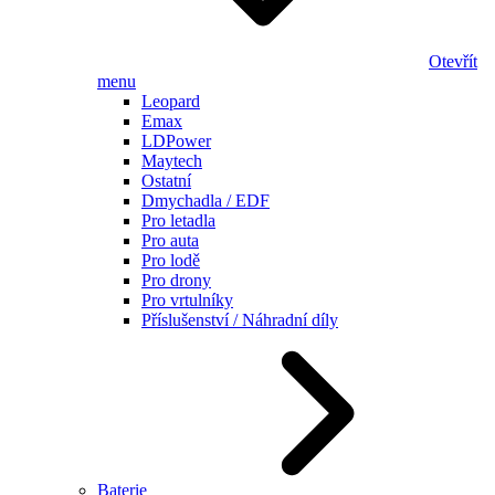
Otevřít
menu
Leopard
Emax
LDPower
Maytech
Ostatní
Dmychadla / EDF
Pro letadla
Pro auta
Pro lodě
Pro drony
Pro vrtulníky
Příslušenství / Náhradní díly
Baterie