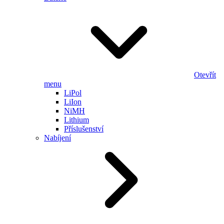
Otevřít
menu
LiPol
LiIon
NiMH
Lithium
Příslušenství
Nabíjení