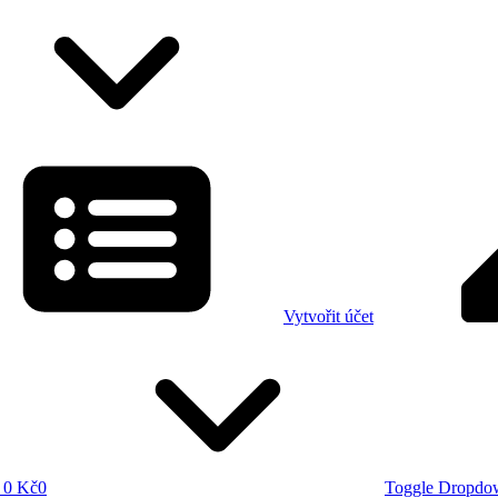
Vytvořit účet
0 Kč
0
Toggle Dropdo