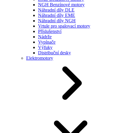
NGH Benzínové motory
Náhradní díly DLE
Náhradní díly EME
Náhradní díly NGH
Vrtule pro spalovací motory
Příslušenství
Nádrže
Vypínače
Výfuky
Distribuční desky
Elektromotory