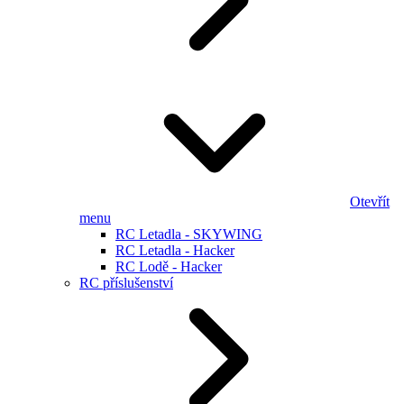
Otevřít
menu
RC Letadla - SKYWING
RC Letadla - Hacker
RC Lodě - Hacker
RC příslušenství