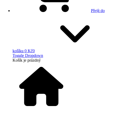
Přejít do
košíku
0 Kč
0
Toggle Dropdown
Košík
je prázdný