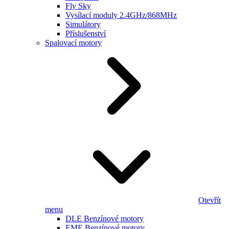
Fly Sky
Vysílací moduly 2.4GHz/868MHz
Simulátory
Příslušenství
Spalovací motory
Otevřít
menu
DLE Benzínové motory
EME Benzínové motory