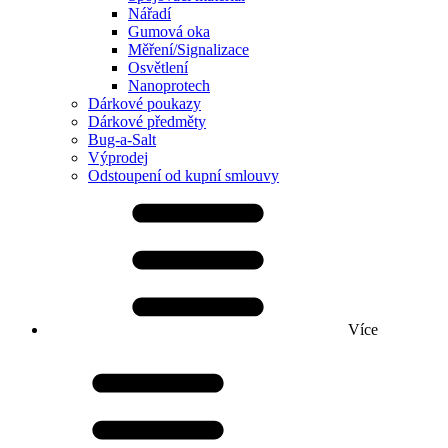
Nářadí
Gumová oka
Měření/Signalizace
Osvětlení
Nanoprotech
Dárkové poukazy
Dárkové předměty
Bug-a-Salt
Výprodej
Odstoupení od kupní smlouvy
Více