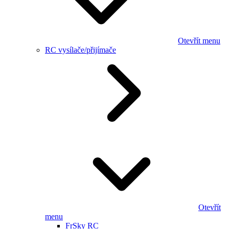
Otevřít menu
RC vysílače/přijímače
Otevřít
menu
FrSky RC