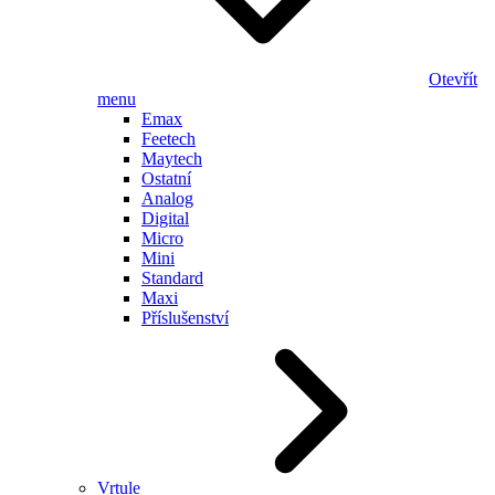
Otevřít
menu
Emax
Feetech
Maytech
Ostatní
Analog
Digital
Micro
Mini
Standard
Maxi
Příslušenství
Vrtule