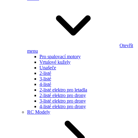
Otevřít
menu
Pro spalovací motory
Vrtulové kužely
Unašeče
2-listé
3-listé
4-listé
2-listé elektro pro letadla
2-listé elektro pro drony
3-listé elektro pro drony
4-listé elektro pro drony
RC Modely