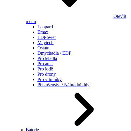
Otevřít
menu
Leopard
Emax
LDPower
Maytech
Ostatní
Dmychadla / EDF
Pro letadla
Pro auta
Pro lodě
Pro drony
Pro vrtulníky
Příslušenství / Náhradní díly
Baterie