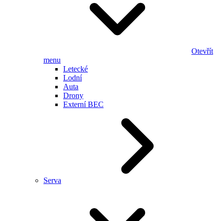
Otevřít
menu
Letecké
Lodní
Auta
Drony
Externí BEC
Serva