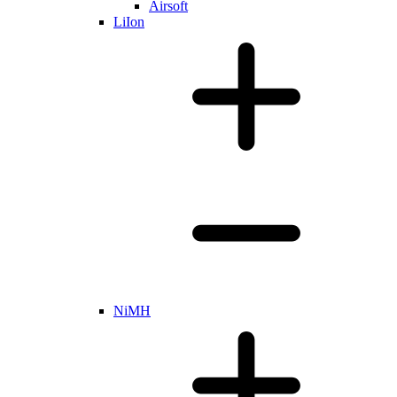
Airsoft
LiIon
NiMH