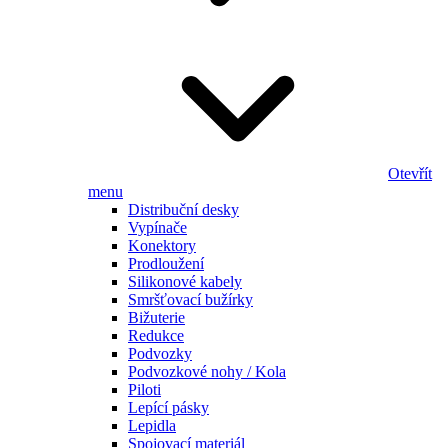
Otevřít
menu
Distribuční desky
Vypínače
Konektory
Prodloužení
Silikonové kabely
Smršťovací bužírky
Bižuterie
Redukce
Podvozky
Podvozkové nohy / Kola
Piloti
Lepící pásky
Lepidla
Spojovací materiál