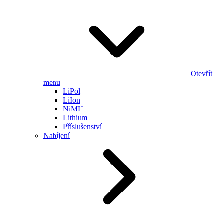
Otevřít
menu
LiPol
LiIon
NiMH
Lithium
Příslušenství
Nabíjení