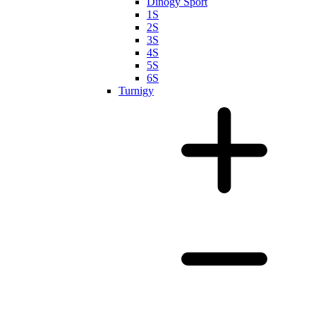
Dinogy Sport
1S
2S
3S
4S
5S
6S
Turnigy