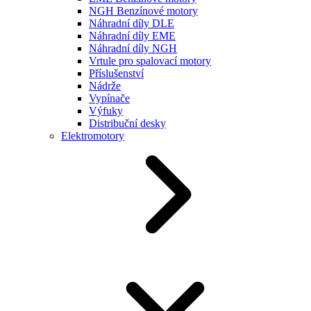
NGH Benzínové motory
Náhradní díly DLE
Náhradní díly EME
Náhradní díly NGH
Vrtule pro spalovací motory
Příslušenství
Nádrže
Vypínače
Výfuky
Distribuční desky
Elektromotory