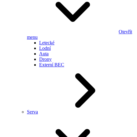
Otevřít
menu
Letecké
Lodní
Auta
Drony
Externí BEC
Serva