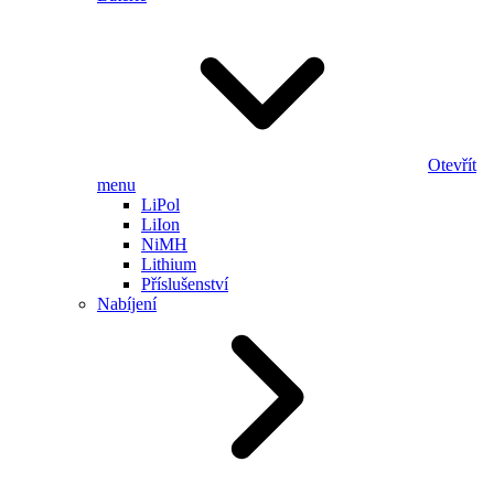
Otevřít
menu
LiPol
LiIon
NiMH
Lithium
Příslušenství
Nabíjení