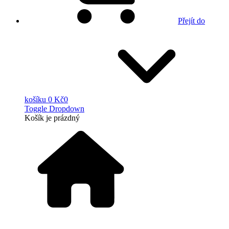
Přejít do
košíku
0 Kč
0
Toggle Dropdown
Košík
je prázdný