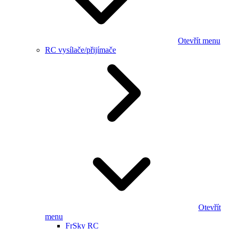
Otevřít menu
RC vysílače/přijímače
Otevřít
menu
FrSky RC