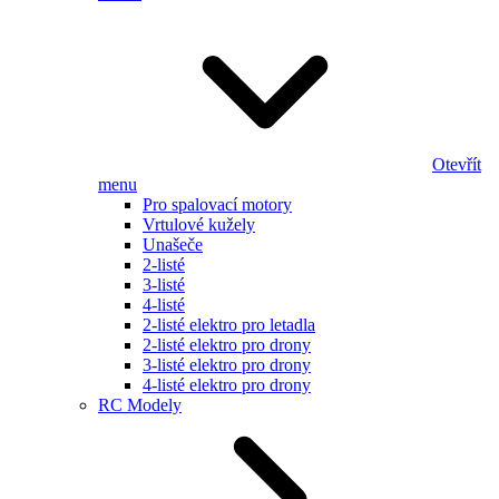
Otevřít
menu
Pro spalovací motory
Vrtulové kužely
Unašeče
2-listé
3-listé
4-listé
2-listé elektro pro letadla
2-listé elektro pro drony
3-listé elektro pro drony
4-listé elektro pro drony
RC Modely