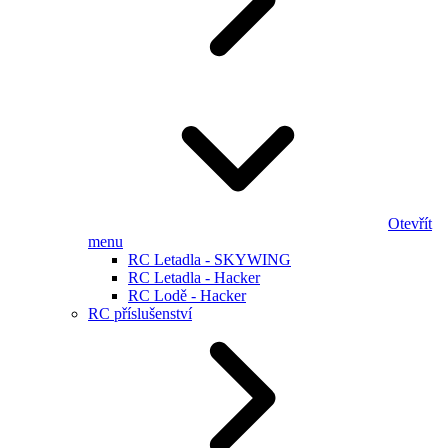
Otevřít
menu
RC Letadla - SKYWING
RC Letadla - Hacker
RC Lodě - Hacker
RC příslušenství