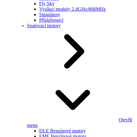
Fly Sky
Vysílací moduly 2.4GHz/868MHz
Simulátory
Příslušenství
Spalovací motory
Otevřít
menu
DLE Benzínové motory
EME Benzínové motory