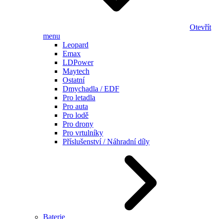
Otevřít
menu
Leopard
Emax
LDPower
Maytech
Ostatní
Dmychadla / EDF
Pro letadla
Pro auta
Pro lodě
Pro drony
Pro vrtulníky
Příslušenství / Náhradní díly
Baterie