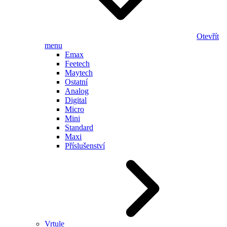
Otevřít
menu
Emax
Feetech
Maytech
Ostatní
Analog
Digital
Micro
Mini
Standard
Maxi
Příslušenství
Vrtule