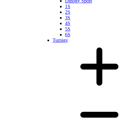
Dinogy Sport
1S
2S
3S
4S
5S
6S
Turnigy