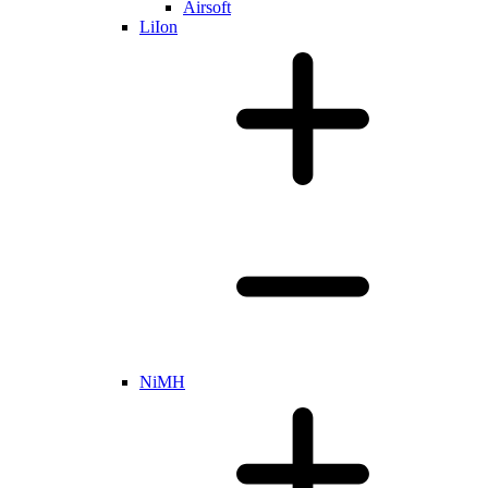
Airsoft
LiIon
NiMH