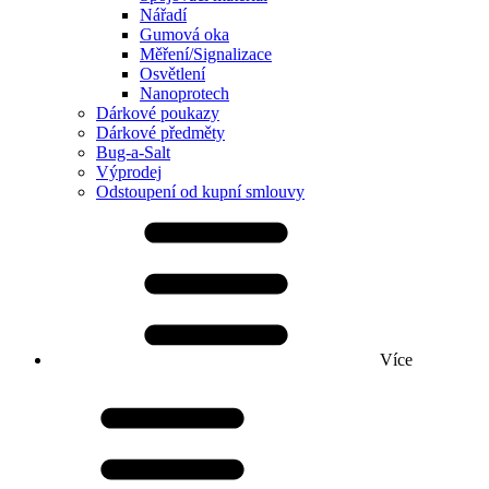
Nářadí
Gumová oka
Měření/Signalizace
Osvětlení
Nanoprotech
Dárkové poukazy
Dárkové předměty
Bug-a-Salt
Výprodej
Odstoupení od kupní smlouvy
Více