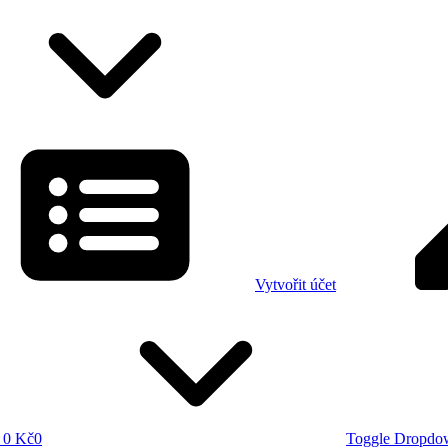
Vytvořit účet
0 Kč
0
Toggle Dropdo