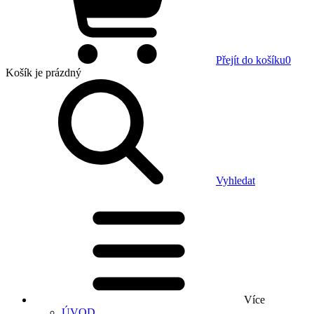
Přejít do košíku
0
Košík
je prázdný
Vyhledat
Více
ÚVOD