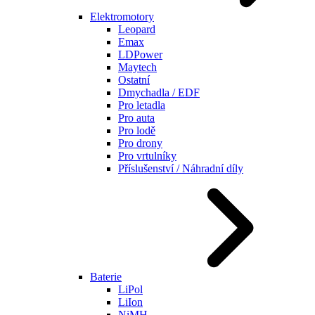
Elektromotory
Leopard
Emax
LDPower
Maytech
Ostatní
Dmychadla / EDF
Pro letadla
Pro auta
Pro lodě
Pro drony
Pro vrtulníky
Příslušenství / Náhradní díly
Baterie
LiPol
LiIon
NiMH