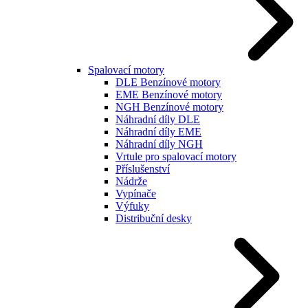
Spalovací motory
DLE Benzínové motory
EME Benzínové motory
NGH Benzínové motory
Náhradní díly DLE
Náhradní díly EME
Náhradní díly NGH
Vrtule pro spalovací motory
Příslušenství
Nádrže
Vypínače
Výfuky
Distribuční desky