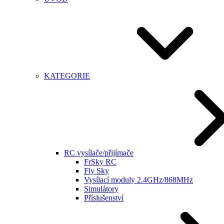
KATEGORIE
RC vysílače/přijímače
FrSky RC
Fly Sky
Vysílací moduly 2.4GHz/868MHz
Simulátory
Příslušenství